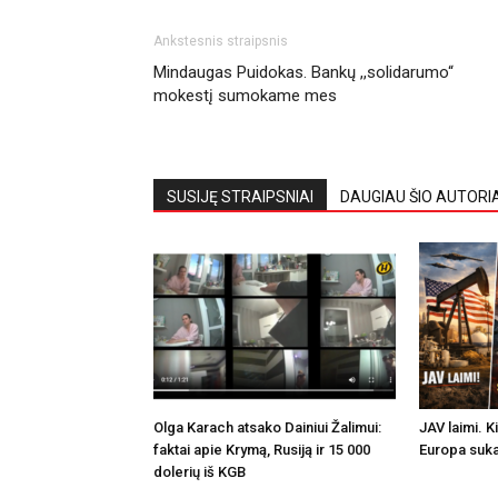
Ankstesnis straipsnis
Mindaugas Puidokas. Bankų ,,solidarumo“
mokestį sumokame mes
SUSIJĘ STRAIPSNIAI
DAUGIAU ŠIO AUTORI
Olga Karach atsako Dainiui Žalimui:
JAV laimi. K
faktai apie Krymą, Rusiją ir 15 000
Europa suka
dolerių iš KGB