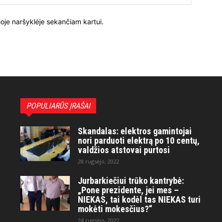
ioje naršyklėje sekančiam kartui.
POPULIARŪS ĮRAŠAI
Skandalas: elektros gamintojai
nori parduoti elektrą po 10 centų,
valdžios atstovai purtosi
28 rugsėjo, 2022
Jurbarkiečiui trūko kantrybė:
„Pone prezidente, jei mes –
NIEKAS, tai kodėl tas NIEKAS turi
mokėti mokesčius?“
24 rugsėjo, 2022