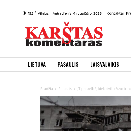
C
Kontaktai
Pr
Antradienis, 4 rugpjūčio, 2026
15.3
Vilnius
LIETUVA
PASAULIS
LAISVALAIKIS
Pradžia
Pasaulis
JT paskelbė, kiek civilių žuvo ir 