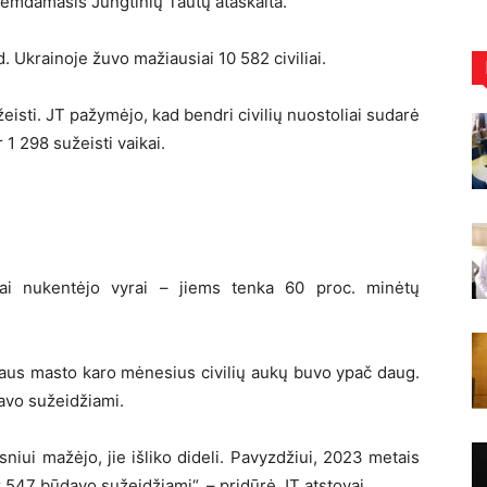
 remdamasis Jungtinių Tautų ataskaita.
Ukrainoje žuvo mažiausiai 10 582 civiliai.
isti. JT pažymėjo, kad bendri civilių nuostoliai sudarė
 1 298 sužeisti vaikai.
iai nukentėjo vyrai – jiems tenka 60 proc. minėtų
ataus masto karo mėnesius civilių aukų buvo ypač daug.
davo sužeidžiami.
niui mažėjo, jie išliko dideli. Pavyzdžiui, 2023 metais
ir 547 būdavo sužeidžiami“, – pridūrė JT atstovai.