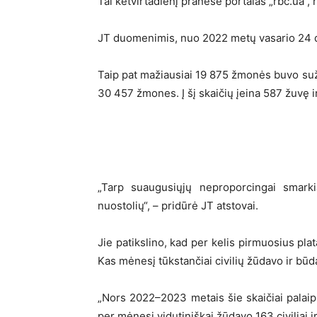
Tai ketvirtadienį pranešė portalas „rbc.ua“,
JT duomenimis, nuo 2022 metų vasario 24 d. 
Taip pat mažiausiai 19 875 žmonės buvo suže
30 457 žmones. Į šį skaičių įeina 587 žuvę ir
„Tarp suaugusiųjų neproporcingai smark
nuostolių“, – pridūrė JT atstovai.
Jie patikslino, kad per kelis pirmuosius pl
Kas mėnesį tūkstančiai civilių žūdavo ir bū
„Nors 2022–2023 metais šie skaičiai palaips
per mėnesį vidutiniškai žūdavo 163 civiliai 