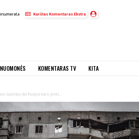
enumerata
Karštas Komentaras Ekstra
NUOMONĖS
KOMENTARAS TV
KITA
buvo sužeista dėl Rusijos karo prieš...