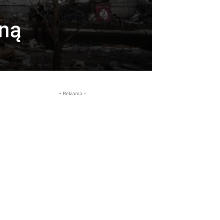
iną
- Reklama -