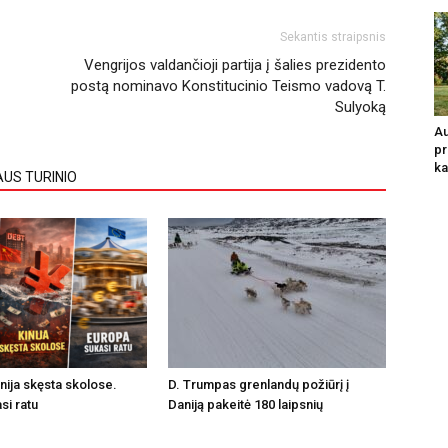
Sekantis straipsnis
Vengrijos valdančioji partija į šalies prezidento
postą nominavo Konstitucinio Teismo vadovą T.
Sulyoką
Au
pr
ka
AUS TURINIO
inija skęsta skolose.
D. Trumpas grenlandų požiūrį į
si ratu
Daniją pakeitė 180 laipsnių