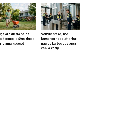
galai skursta ne be
Vaizdo stebėjimo
iežasties: dažna klaida
kameros nebeužtenka:
rtojama kasmet
naujos kartos apsauga
veikia kitaip