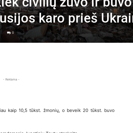
iek civilių žuvo ir buvo
usijos karo prieš Ukra
0
- Reklama -
iau kaip 10,5 tūkst. žmonių, o beveik 20 tūkst. buvo