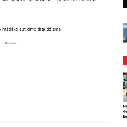
LTA raštiško sutikimo draudžiama
- Reklama -
Ne
dė
Eu