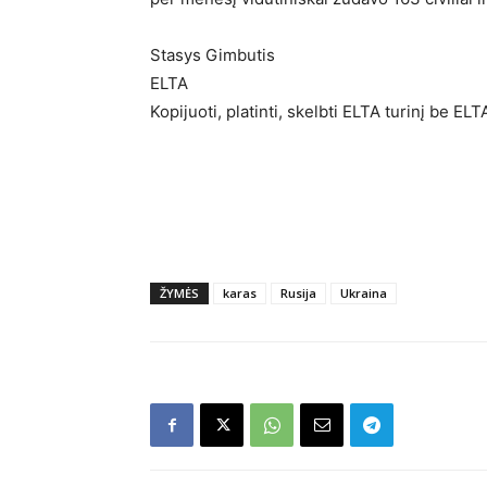
Stasys Gimbutis
ELTA
Kopijuoti, platinti, skelbti ELTA turinį be E
ŽYMĖS
karas
Rusija
Ukraina