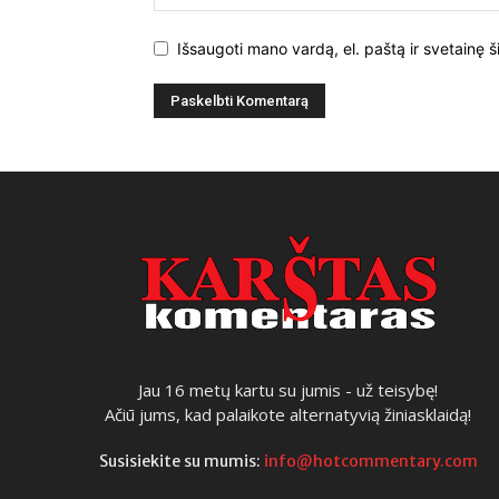
Išsaugoti mano vardą, el. paštą ir svetainę š
Jau 16 metų kartu su jumis - už teisybę!
Ačiū jums, kad palaikote alternatyvią žiniasklaidą!
Susisiekite su mumis:
info@hotcommentary.com