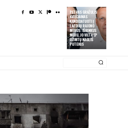
PETRAS GRAŽULIS
KVIEČIAMAS
KANDIDATUOTI Į
LAZDIJŲ RAJONO
MERUS: IŠRINKUS
MERU, JO VIETĄ EP
UŽIMTŲ NAGLIS
PUTEIKIS