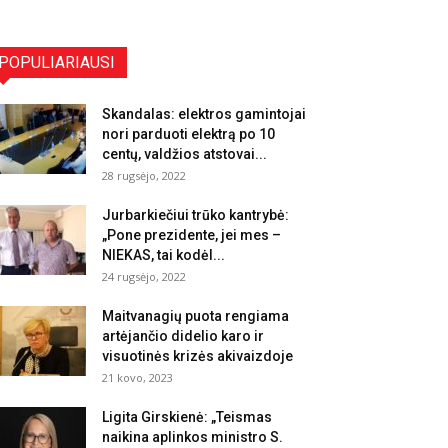
POPULIARIAUSI
Skandalas: elektros gamintojai
nori parduoti elektrą po 10
centų, valdžios atstovai...
28 rugsėjo, 2022
Jurbarkiečiui trūko kantrybė:
„Pone prezidente, jei mes –
NIEKAS, tai kodėl...
24 rugsėjo, 2022
Maitvanagių puota rengiama
artėjančio didelio karo ir
visuotinės krizės akivaizdoje
21 kovo, 2023
Ligita Girskienė: „Teismas
naikina aplinkos ministro S.