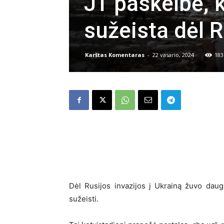
JT paskelbė, k
sužeista dėl R
Karštas Komentaras
-
22 vasario, 2024
183
Dėl Rusijos invazijos į Ukrainą žuvo daug
sužeisti.