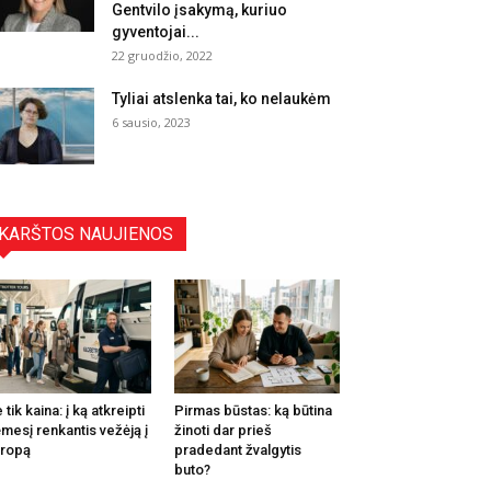
Gentvilo įsakymą, kuriuo
gyventojai...
22 gruodžio, 2022
Tyliai atslenka tai, ko nelaukėm
6 sausio, 2023
KARŠTOS NAUJIENOS
 tik kaina: į ką atkreipti
Pirmas būstas: ką būtina
mesį renkantis vežėją į
žinoti dar prieš
ropą
pradedant žvalgytis
buto?