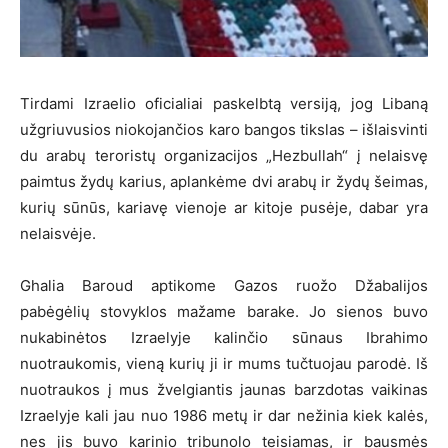
Tirdami Izraelio oficialiai paskelbtą versiją, jog Libaną
užgriuvusios niokojančios karo bangos tikslas – išlaisvinti
du arabų teroristų organizacijos „Hezbullah“ į nelaisvę
paimtus žydų karius, aplankėme dvi arabų ir žydų šeimas,
kurių sūnūs, kariavę vienoje ar kitoje pusėje, dabar yra
nelaisvėje.
Ghalia Baroud aptikome Gazos ruožo Džabalijos
pabėgėlių stovyklos mažame barake. Jo sienos buvo
nukabinėtos Izraelyje kalinčio sūnaus Ibrahimo
nuotraukomis, vieną kurių ji ir mums tučtuojau parodė. Iš
nuotraukos į mus žvelgiantis jaunas barzdotas vaikinas
Izraelyje kali jau nuo 1986 metų ir dar nežinia kiek kalės,
nes jis buvo karinio tribunolo teisiamas, ir bausmės