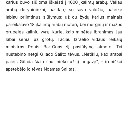
karius buvo siūloma iškeisti į 1000 įkalintų arabų. Vėliau
arabų derybininkai, pasitarę su savo valdžia, pateikė
labiau priimtinus siūlymus: už du žydų karius mainais
pareikalavo 18 įkalintų arabų moterų bei merginų ir mažos
grupelės kalinių vyrų, kurie, kaip minėtas Ibrahimas, jau
labai seniai už grotų. Tačiau Izraelio vidaus reikalų
ministras Ronis Bar-Onas šį pasiūlymą atmetė. Tai
nustebino netgi Gilado Šalito tėvus. „Netikiu, kad arabai
paleis Giladą šiaip sau, nieko už jį negavę“, – ironiškai
apstebėjo jo tėvas Noamas Šalitas.