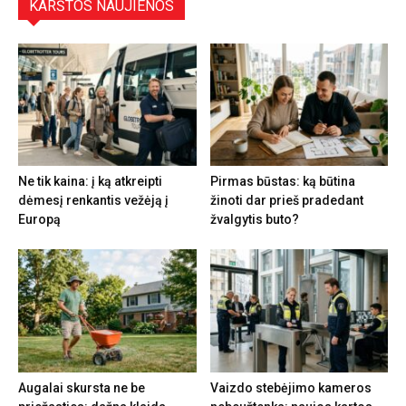
KARŠTOS NAUJIENOS
Ne tik kaina: į ką atkreipti
Pirmas būstas: ką būtina
dėmesį renkantis vežėją į
žinoti dar prieš pradedant
Europą
žvalgytis buto?
Augalai skursta ne be
Vaizdo stebėjimo kameros