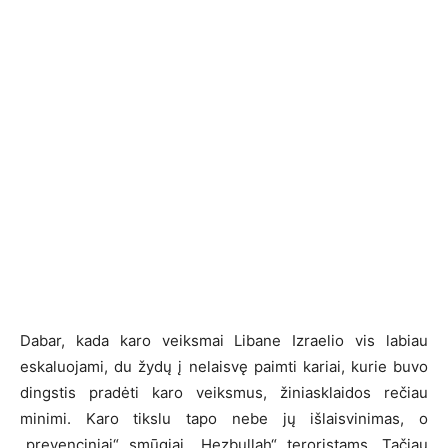
Dabar, kada karo veiksmai Libane Izraelio vis labiau
eskaluojami, du žydų į nelaisvę paimti kariai, kurie buvo
dingstis pradėti karo veiksmus, žiniasklaidos rečiau
minimi. Karo tikslu tapo nebe jų išlaisvinimas, o
„prevenciniai“ smūgiai „Hezbullah“ teroristams. Tačiau