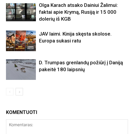
Olga Karach atsako Dainiui Žalimui:
faktai apie Krymą, Rusiją ir 15 000
dolerių iš KGB
JAV laimi. Kinija skęsta skolose.
Europa sukasi ratu
D. Trumpas grenlandų požiūrį į Daniją
pakeitė 180 laipsnių
KOMENTUOTI