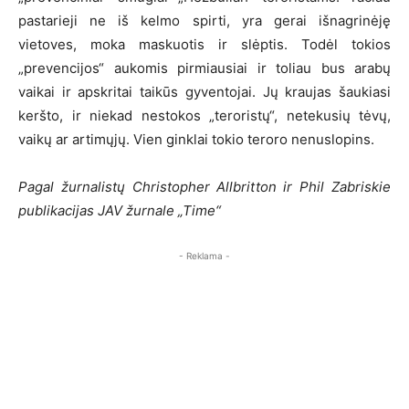
pastarieji ne iš kelmo spirti, yra gerai išnagrinėję
vietoves, moka maskuotis ir slėptis. Todėl tokios
„prevencijos“ aukomis pirmiausiai ir toliau bus arabų
vaikai ir apskritai taikūs gyventojai. Jų kraujas šaukiasi
keršto, ir niekad nestokos „teroristų“, netekusių tėvų,
vaikų ar artimųjų. Vien ginklai tokio teroro nenuslopins.
Pagal žurnalistų Christopher Allbritton ir Phil Zabriskie
publikacijas JAV žurnale „Time“
- Reklama -