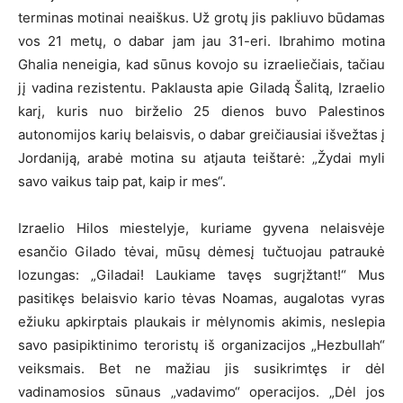
terminas motinai neaiškus. Už grotų jis pakliuvo būdamas
vos 21 metų, o dabar jam jau 31-eri. Ibrahimo motina
Ghalia neneigia, kad sūnus kovojo su izraeliečiais, tačiau
jį vadina rezistentu. Paklausta apie Giladą Šalitą, Izraelio
karį, kuris nuo birželio 25 dienos buvo Palestinos
autonomijos karių belaisvis, o dabar greičiausiai išvežtas į
Jordaniją, arabė motina su atjauta teištarė: „Žydai myli
savo vaikus taip pat, kaip ir mes“.
Izraelio Hilos miestelyje, kuriame gyvena nelaisvėje
esančio Gilado tėvai, mūsų dėmesį tučtuojau patraukė
lozungas: „Giladai! Laukiame tavęs sugrįžtant!“ Mus
pasitikęs belaisvio kario tėvas Noamas, augalotas vyras
ežiuku apkirptais plaukais ir mėlynomis akimis, neslepia
savo pasipiktinimo teroristų iš organizacijos „Hezbullah“
veiksmais. Bet ne mažiau jis susikrimtęs ir dėl
vadinamosios sūnaus „vadavimo“ operacijos. „Dėl jos