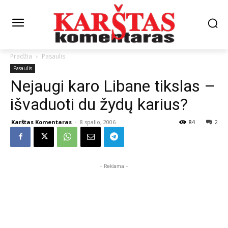
Pradžia
Pasaulis
Pasaulis
Nejaugi karo Libane tikslas –
išvaduoti du žydų karius?
Karštas Komentaras
-
8 spalio, 2006
84
2
- Reklama -