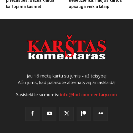
priežasties: dažna klaida
nebeužtenka: naujos kartos
kartojama kasmet
apsauga veikia kitaip
Jau 16 metų kartu su jumis - už teisybę!
Ačiū jums, kad palaikote alternatyvią žiniasklaidą!
Susisiekite su mumis:
info@hotcommentary.com