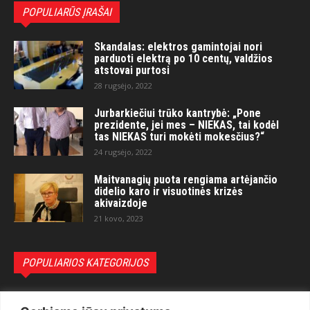
POPULIARŪS ĮRAŠAI
Skandalas: elektros gamintojai nori
parduoti elektrą po 10 centų, valdžios
atstovai purtosi
28 rugsėjo, 2022
Jurbarkiečiui trūko kantrybė: „Pone
prezidente, jei mes – NIEKAS, tai kodėl
tas NIEKAS turi mokėti mokesčius?“
24 rugsėjo, 2022
Maitvanagių puota rengiama artėjančio
didelio karo ir visuotinės krizės
akivaizdoje
21 kovo, 2023
POPULIARIOS KATEGORIJOS
Politika
3281