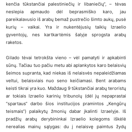
kenčia tūkstančiai palestiniečių ir libaniečių“, – tėvas
neslepia apmaudo dėl beprasmiško karo, jau
pareikalavusio iš arabų bemaž pustrečio šimto aukų, pusė
kurių – vaikai. Yra ir nukentėjusių taikių Izraelio
gyventojų, nes kartkartėmis šalyje sprogsta arabų
raketos.
Gilado tėvai tetrokšta vieno – vėl pamatyti ir apkabinti
sūnų. Tačiau tuo pačiu metu abi aplankytos karo belaisvių
šeimos supranta, kad niekas iš nelaisvės nepaleidžiamas
veltui, belaisviais nuo seno keičiamasi. Bent arabams
keisti tikrai yra kuo. Maždaug 9 tūkstančiai arabų teroristų
ar tokiais Izraelio karinių tribunolų (dėl jų nepaprastai
“spartaus“ darbo šios institucijos pramintos „Kengūrų
teismais“) palaikytų žmonių dabar įkalinti Izraelyje. Iš
pradžių arabų derybininkai Izraelio kolegoms iškėlė
nerealias mainų sąlygas: du į nelaisvę paimtus žydų