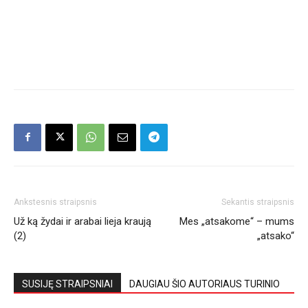
Ankstesnis straipsnis
Sekantis straipsnis
Už ką žydai ir arabai lieja kraują
Mes „atsakome“ – mums
(2)
„atsako“
SUSIJĘ STRAIPSNIAI
DAUGIAU ŠIO AUTORIAUS TURINIO