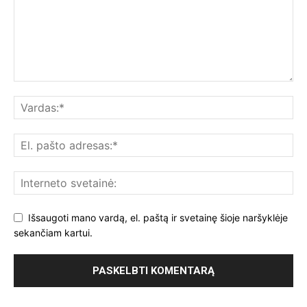
Išsaugoti mano vardą, el. paštą ir svetainę šioje naršyklėje
sekančiam kartui.