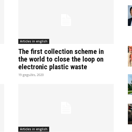
Articles in english
The first collection scheme in
the world to close the loop on
electronic plastic waste
19 gegužės, 2020
Articles in english