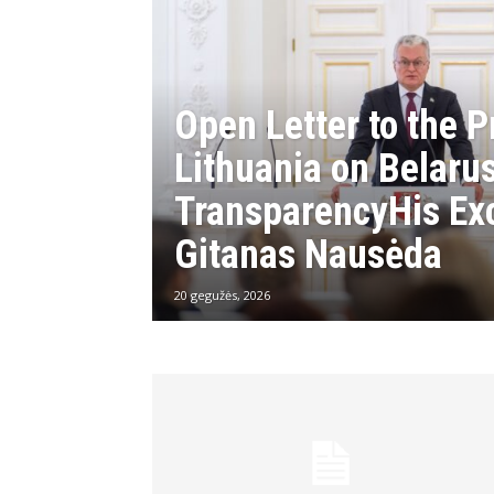
Open Letter to the P
Lithuania on Belaru
TransparencyHis Ex
Gitanas Nausėda
20 gegužės, 2026