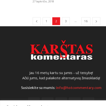
27 lapkričio, 2018
...
1
2
3
16
Jau 16 metų kartu su jumis - už teisybę!
Ačiū jums, kad palaikote alternatyvią žiniasklaidą!
Susisiekite su mumis:
info@hotcommentary.com