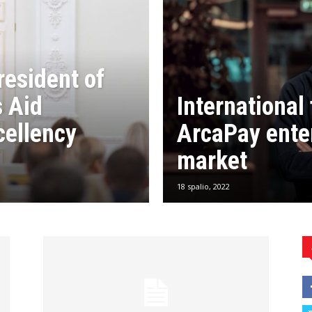
resident of
s Aid
International
cellency
ArcaPay enter
market
18 spalio, 2022