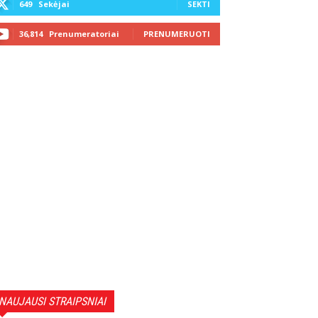
649
Sekėjai
SEKTI
36,814
Prenumeratoriai
PRENUMERUOTI
NAUJAUSI STRAIPSNIAI