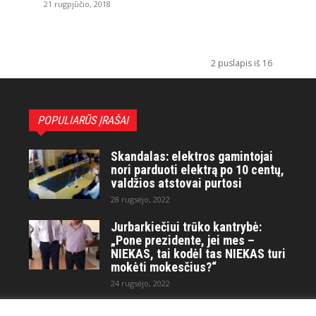
21 rugpjūčio, 2018
2 puslapis iš 16
POPULIARŪS ĮRAŠAI
Skandalas: elektros gamintojai
nori parduoti elektrą po 10 centų,
valdžios atstovai purtosi
28 rugsėjo, 2022
Jurbarkiečiui trūko kantrybė:
„Pone prezidente, jei mes –
NIEKAS, tai kodėl tas NIEKAS turi
mokėti mokesčius?“
24 rugsėjo, 2022
Maitvanagių puota rengiama