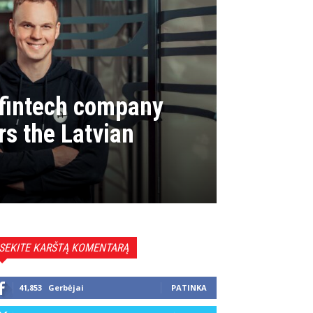
 fintech company
s the Latvian
SEKITE KARŠTĄ KOMENTARĄ
41,853
Gerbėjai
PATINKA