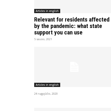
Articles in english
Relevant for residents affected
by the pandemic: what state
support you can use
5 sausio, 2021
Articles in english
24 rugpjūčio, 2020