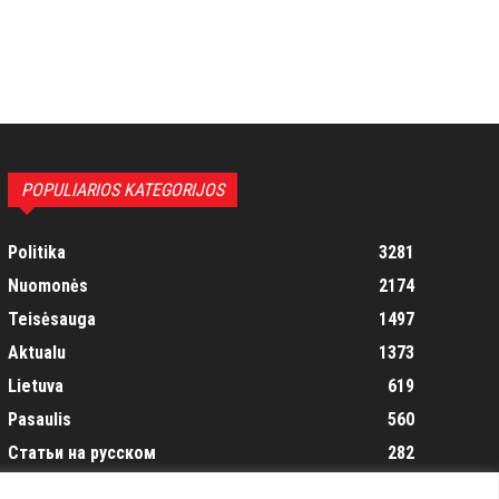
POPULIARIOS KATEGORIJOS
Politika
3281
Nuomonės
2174
Teisėsauga
1497
Aktualu
1373
Lietuva
619
Pasaulis
560
Статьи на русском
282
Articles in english
160