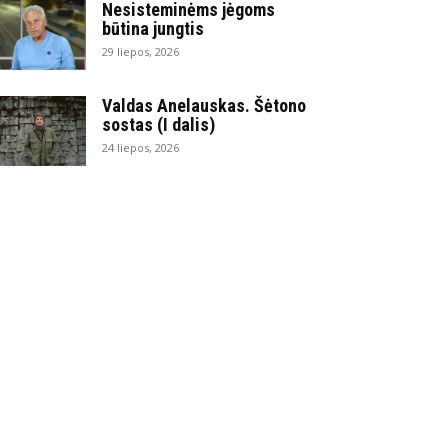
Nesisteminėms jėgoms
būtina jungtis
29 liepos, 2026
Valdas Anelauskas. Šėtono
sostas (I dalis)
24 liepos, 2026