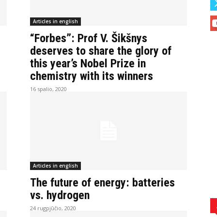
Articles in english
“Forbes”: Prof V. Šikšnys
deserves to share the glory of
this year’s Nobel Prize in
chemistry with its winners
16 spalio, 2020
Articles in english
The future of energy: batteries
vs. hydrogen
24 rugpjūčio, 2020