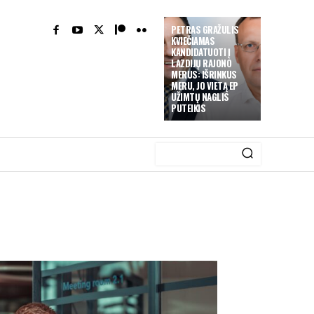
PETRAS GRAŽULIS
KVIEČIAMAS
KANDIDATUOTI Į
LAZDIJŲ RAJONO
MERUS: IŠRINKUS
MERU, JO VIETĄ EP
UŽIMTŲ NAGLIS
PUTEIKIS