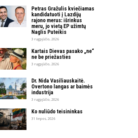
Petras Gražulis kviečiamas
kandidatuoti į Lazdijų
rajono merus: išrinkus
meru, jo vietą EP užimtų
Naglis Puteikis
3 rugpjūčio, 2026
Kartais Dievas pasako „ne“
ne be priežasties
3 rugpjūčio, 2026
Dr. Nida Vasiliauskaitė.
Overtono langas ar baimės
industrija
3 rugpjūčio, 2026
Ko nuliūdo teisininkas
31 liepos, 2026