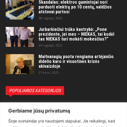
Skandalas: elektros gamintojai nori
parduoti elektrą po 10 centų, valdžios
atstovai purtosi
28 rugsėjo, 2022
Jurbarkiečiui trūko kantrybė: „Pone
prezidente, jei mes – NIEKAS, tai kodėl
tas NIEKAS turi mokėti mokesčius?“
24 rugsėjo, 2022
Maitvanagių puota rengiama artėjančio
didelio karo ir visuotinės krizės
akivaizdoje
21 kovo, 2023
POPULIARIOS KATEGORIJOS
Politika
3281
Gerbiame jūsų privatumą
Nuomonės
2174
Šioje svetainėje yra naudojami slapukai. Jie reikalingi, kad
Teisėsauga
1497