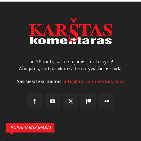
Jau 16 metų kartu su jumis - už teisybę!
Ačiū jums, kad palaikote alternatyvią žiniasklaidą!
Susisiekite su mumis:
info@hotcommentary.com
POPULIARŪS ĮRAŠAI