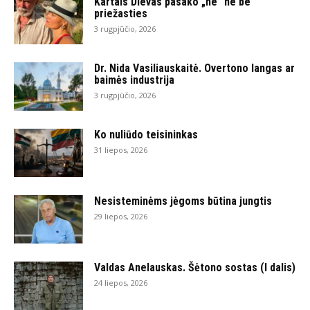
Kartais Dievas pasako „ne“ ne be
priežasties
3 rugpjūčio, 2026
Dr. Nida Vasiliauskaitė. Overtono langas ar
baimės industrija
3 rugpjūčio, 2026
Ko nuliūdo teisininkas
31 liepos, 2026
Nesisteminėms jėgoms būtina jungtis
29 liepos, 2026
Valdas Anelauskas. Šėtono sostas (I dalis)
24 liepos, 2026