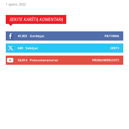
1 spalio, 2022
SEKITE KARŠTĄ KOMENTARĄ
41,853
Gerbėjai
PATINKA
649
Sekėjai
SEKTI
36,814
Prenumeratoriai
PRENUMERUOTI