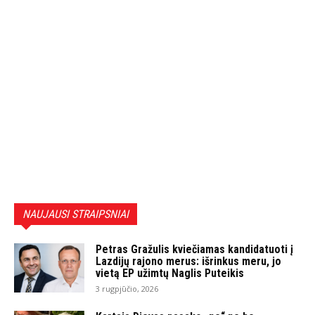
NAUJAUSI STRAIPSNIAI
Petras Gražulis kviečiamas kandidatuoti į
Lazdijų rajono merus: išrinkus meru, jo
vietą EP užimtų Naglis Puteikis
3 rugpjūčio, 2026