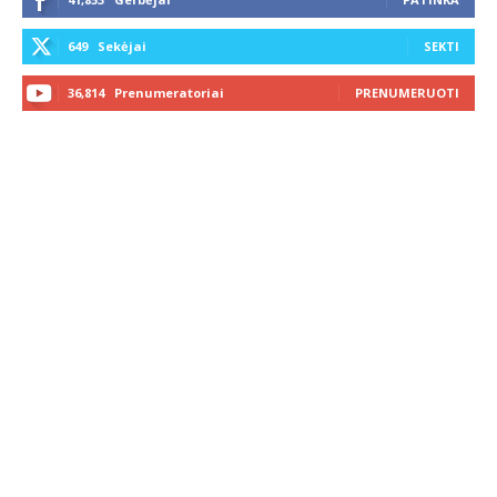
649
Sekėjai
SEKTI
36,814
Prenumeratoriai
PRENUMERUOTI