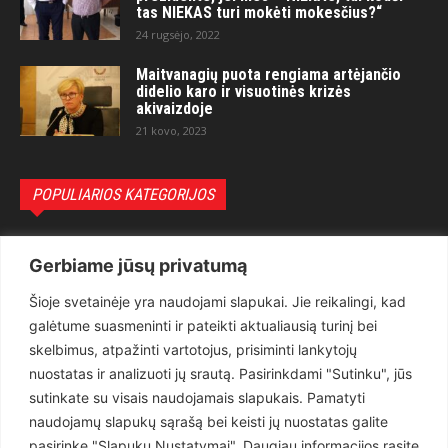
tas NIEKAS turi mokėti mokesčius?“
24 rugsėjo, 2022
Maitvanagių puota rengiama artėjančio
didelio karo ir visuotinės krizės
akivaizdoje
21 kovo, 2023
POPULIARIOS KATEGORIJOS
Politika
3281
Gerbiame jūsų privatumą
Nuomonės
2174
Šioje svetainėje yra naudojami slapukai. Jie reikalingi, kad
Teisėsauga
1497
galėtume suasmeninti ir pateikti aktualiausią turinį bei
Aktualu
1373
skelbimus, atpažinti vartotojus, prisiminti lankytojų
Lietuva
619
nuostatas ir analizuoti jų srautą. Pasirinkdami "Sutinku", jūs
sutinkate su visais naudojamais slapukais. Pamatyti
Pasaulis
560
naudojamų slapukų sąrašą bei keisti jų nuostatas galite
Статьи на русском
282
pasirinkę "Slapukų Nustatymai". Daugiau informacijos rasite