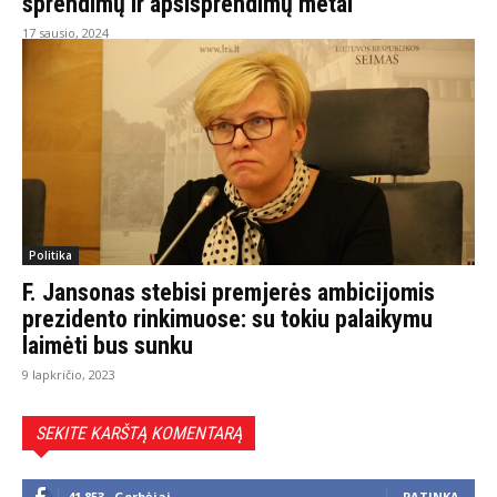
sprendimų ir apsisprendimų metai
17 sausio, 2024
Politika
F. Jansonas stebisi premjerės ambicijomis
prezidento rinkimuose: su tokiu palaikymu
laimėti bus sunku
9 lapkričio, 2023
SEKITE KARŠTĄ KOMENTARĄ
41,853
Gerbėjai
PATINKA