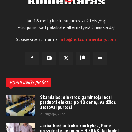
Jau 16 metų kartu su jumis - už teisybę!
Ačiū jums, kad palaikote alternatyvią žiniasklaidą!
Susisiekite su mumis:
info@hotcommentary.com
POPULIARŪS ĮRAŠAI
Skandalas: elektros gamintojai nori
parduoti elektrą po 10 centų, valdžios
atstovai purtosi
28 rugsėjo, 2022
Jurbarkiečiui trūko kantrybė: „Pone
prezidente, jei mes – NIEKAS, tai kodėl