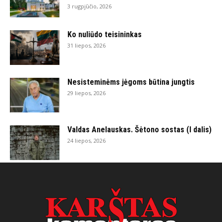
3 rugpjūčio, 2026
Ko nuliūdo teisininkas
31 liepos, 2026
Nesisteminėms jėgoms būtina jungtis
29 liepos, 2026
Valdas Anelauskas. Šėtono sostas (I dalis)
24 liepos, 2026