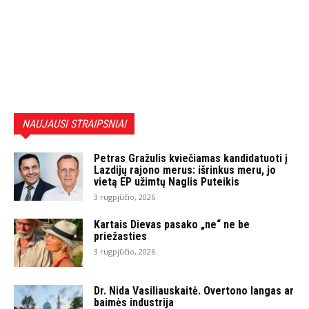
NAUJAUSI STRAIPSNIAI
Petras Gražulis kviečiamas kandidatuoti į
Lazdijų rajono merus: išrinkus meru, jo
vietą EP užimtų Naglis Puteikis
3 rugpjūčio, 2026
Kartais Dievas pasako „ne“ ne be
priežasties
3 rugpjūčio, 2026
Dr. Nida Vasiliauskaitė. Overtono langas ar
baimės industrija