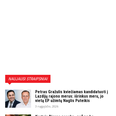
NAUJAUSI STRAIPSNIAI
Petras Gražulis kviečiamas kandidatuoti į
Lazdijų rajono merus: išrinkus meru, jo
vietą EP užimtų Naglis Puteikis
3 rugpjūčio, 2026