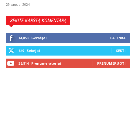
29 sausio, 2024
SEKITE KARŠTĄ KOMENTARĄ
41,853
Gerbėjai
PATINKA
649
Sekėjai
SEKTI
36,814
Prenumeratoriai
PRENUMERUOTI