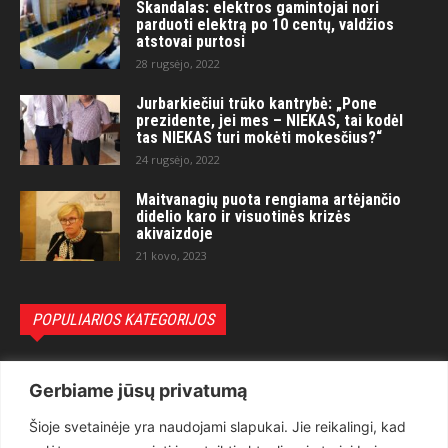
Skandalas: elektros gamintojai nori
parduoti elektrą po 10 centų, valdžios
atstovai purtosi
28 rugsėjo, 2022
Jurbarkiečiui trūko kantrybė: „Pone
prezidente, jei mes – NIEKAS, tai kodėl
tas NIEKAS turi mokėti mokesčius?“
24 rugsėjo, 2022
Maitvanagių puota rengiama artėjančio
didelio karo ir visuotinės krizės
akivaizdoje
21 kovo, 2023
POPULIARIOS KATEGORIJOS
Politika
3281
Gerbiame jūsų privatumą
Nuomonės
2174
Šioje svetainėje yra naudojami slapukai. Jie reikalingi, kad
Teisėsauga
1497