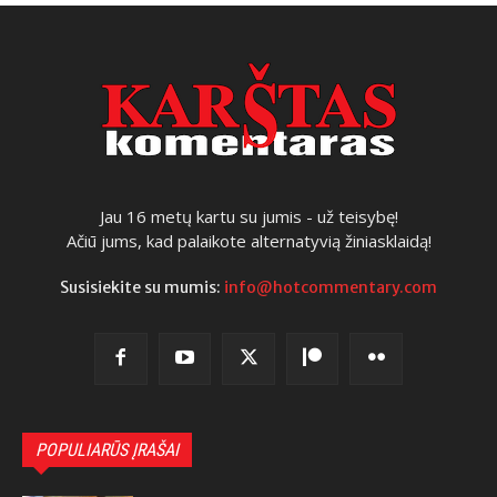
Jau 16 metų kartu su jumis - už teisybę!
Ačiū jums, kad palaikote alternatyvią žiniasklaidą!
Susisiekite su mumis:
info@hotcommentary.com
POPULIARŪS ĮRAŠAI