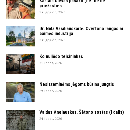
Kartais Dievas pasako „ne“ ne be
priežasties
3 rugpjūčio, 2026
Dr. Nida Vasiliauskaitė. Overtono langas ar
baimės industrija
3 rugpjūčio, 2026
Ko nuliūdo teisininkas
31 liepos, 2026
Nesisteminėms jėgoms būtina jungtis
29 liepos, 2026
Valdas Anelauskas. Šėtono sostas (I dalis)
24 liepos, 2026