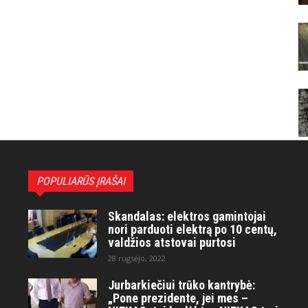
POPULIARŪS ĮRAŠAI
Skandalas: elektros gamintojai
nori parduoti elektrą po 10 centų,
valdžios atstovai purtosi
28 rugsėjo, 2022
Jurbarkiečiui trūko kantrybė:
„Pone prezidente, jei mes –