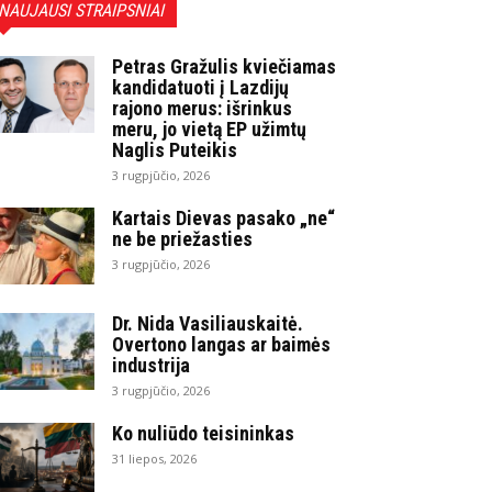
NAUJAUSI STRAIPSNIAI
Petras Gražulis kviečiamas
kandidatuoti į Lazdijų
rajono merus: išrinkus
meru, jo vietą EP užimtų
Naglis Puteikis
3 rugpjūčio, 2026
Kartais Dievas pasako „ne“
ne be priežasties
3 rugpjūčio, 2026
Dr. Nida Vasiliauskaitė.
Overtono langas ar baimės
industrija
3 rugpjūčio, 2026
Ko nuliūdo teisininkas
31 liepos, 2026