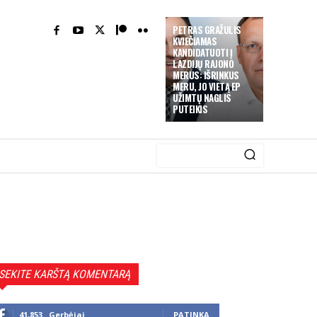
PETRAS GRAŽULIS
KVIEČIAMAS
KANDIDATUOTI Į
LAZDIJŲ RAJONO
MERUS: IŠRINKUS
MERU, JO VIETĄ EP
UŽIMTŲ NAGLIS
PUTEIKIS
SEKITE KARŠTĄ KOMENTARĄ
41,853
Gerbėjai
PATINKA