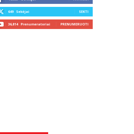
649
Sekėjai
SEKTI
36,814
Prenumeratoriai
PRENUMERUOTI