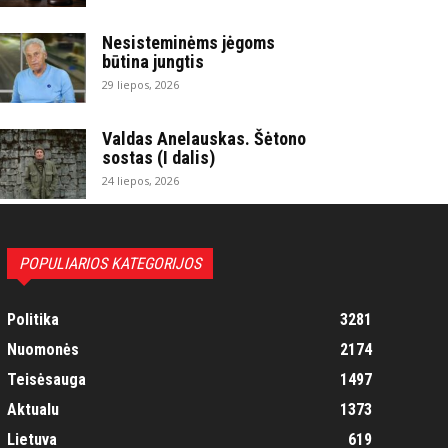
Nesisteminėms jėgoms
būtina jungtis
29 liepos, 2026
Valdas Anelauskas. Šėtono
sostas (I dalis)
24 liepos, 2026
POPULIARIOS KATEGORIJOS
Politika
3281
Nuomonės
2174
Teisėsauga
1497
Aktualu
1373
Lietuva
619