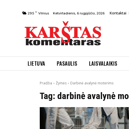
C
Kontaktai
Ketvirtadienis, 6 rugpjūčio, 2026
29.5
Vilnius
LIETUVA
PASAULIS
LAISVALAIKIS
Pradžia
Žymės
Darbinė avalynė moterims
Tag:
darbinė avalynė mo