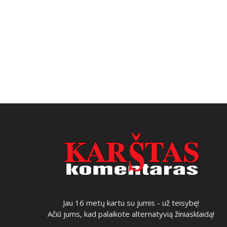
Jau 16 metų kartu su jumis - už teisybę!
Ačiū jums, kad palaikote alternatyvią žiniasklaidą!