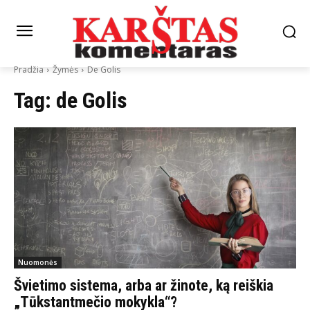
Pradžia
Žymės
De Golis
Tag:
de Golis
Nuomonės
Švietimo sistema, arba ar žinote, ką reiškia
„Tūkstantmečio mokykla“?