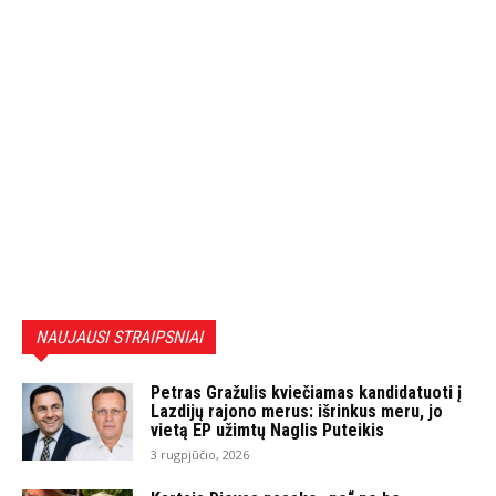
NAUJAUSI STRAIPSNIAI
Petras Gražulis kviečiamas kandidatuoti į
Lazdijų rajono merus: išrinkus meru, jo
vietą EP užimtų Naglis Puteikis
3 rugpjūčio, 2026