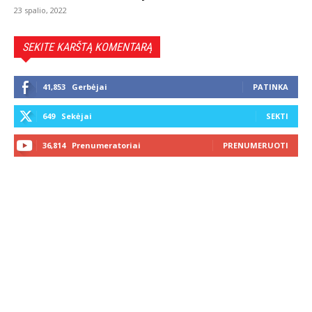
23 spalio, 2022
SEKITE KARŠTĄ KOMENTARĄ
41,853
Gerbėjai
PATINKA
649
Sekėjai
SEKTI
36,814
Prenumeratoriai
PRENUMERUOTI