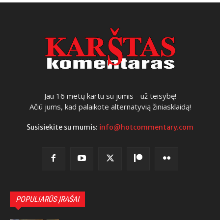
Jau 16 metų kartu su jumis - už teisybę!
Ačiū jums, kad palaikote alternatyvią žiniasklaidą!
Susisiekite su mumis:
info@hotcommentary.com
POPULIARŪS ĮRAŠAI