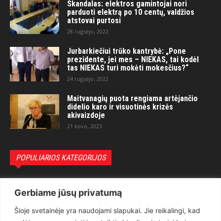
Skandalas: elektros gamintojai nori
parduoti elektrą po 10 centų, valdžios
atstovai purtosi
28 rugsėjo, 2022
Jurbarkiečiui trūko kantrybė: „Pone
prezidente, jei mes – NIEKAS, tai kodėl
tas NIEKAS turi mokėti mokesčius?“
24 rugsėjo, 2022
Maitvanagių puota rengiama artėjančio
didelio karo ir visuotinės krizės
akivaizdoje
21 kovo, 2023
POPULIARIOS KATEGORIJOS
Politika
3281
Gerbiame jūsų privatumą
Nuomonės
2174
Šioje svetainėje yra naudojami slapukai. Jie reikalingi, kad
Teisėsauga
1497