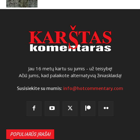
Jau 16 metų kartu su jumis - už teisybę!
Ačiū jums, kad palaikote alternatyvią žiniasklaidą!
Susisiekite su mumis:
info@hotcommentary.com
POPULIARŪS ĮRAŠAI