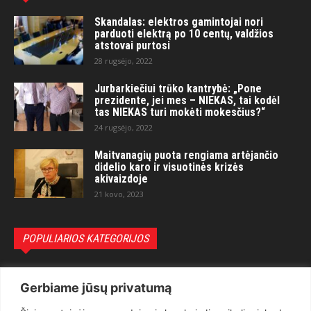
Skandalas: elektros gamintojai nori
parduoti elektrą po 10 centų, valdžios
atstovai purtosi
28 rugsėjo, 2022
Jurbarkiečiui trūko kantrybė: „Pone
prezidente, jei mes – NIEKAS, tai kodėl
tas NIEKAS turi mokėti mokesčius?“
24 rugsėjo, 2022
Maitvanagių puota rengiama artėjančio
didelio karo ir visuotinės krizės
akivaizdoje
21 kovo, 2023
POPULIARIOS KATEGORIJOS
Politika
3281
Gerbiame jūsų privatumą
Nuomonės
2174