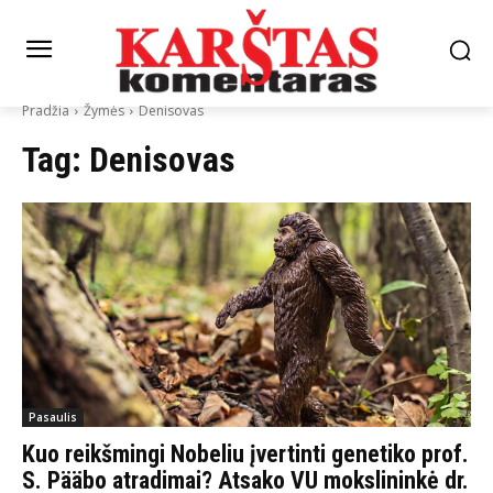
Pradžia
Žymės
Denisovas
Tag:
Denisovas
Pasaulis
Kuo reikšmingi Nobeliu įvertinti genetiko prof.
S. Pääbo atradimai? Atsako VU mokslininkė dr.