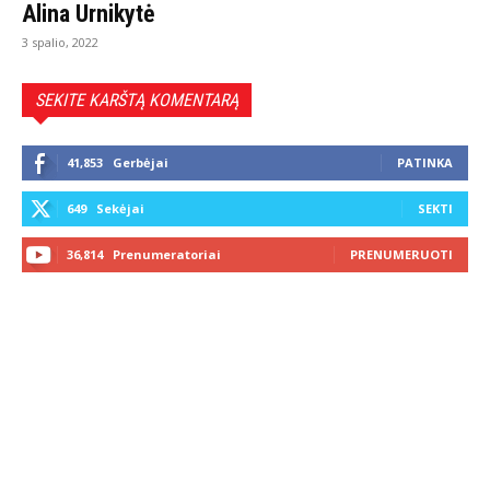
Alina Urnikytė
3 spalio, 2022
SEKITE KARŠTĄ KOMENTARĄ
41,853
Gerbėjai
PATINKA
649
Sekėjai
SEKTI
36,814
Prenumeratoriai
PRENUMERUOTI