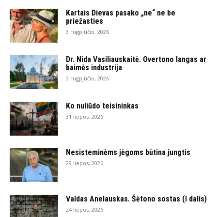
Kartais Dievas pasako „ne“ ne be
priežasties
3 rugpjūčio, 2026
Dr. Nida Vasiliauskaitė. Overtono langas ar
baimės industrija
3 rugpjūčio, 2026
Ko nuliūdo teisininkas
31 liepos, 2026
Nesisteminėms jėgoms būtina jungtis
29 liepos, 2026
Valdas Anelauskas. Šėtono sostas (I dalis)
24 liepos, 2026