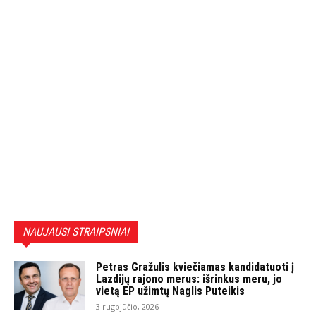
NAUJAUSI STRAIPSNIAI
Petras Gražulis kviečiamas kandidatuoti į
Lazdijų rajono merus: išrinkus meru, jo
vietą EP užimtų Naglis Puteikis
3 rugpjūčio, 2026