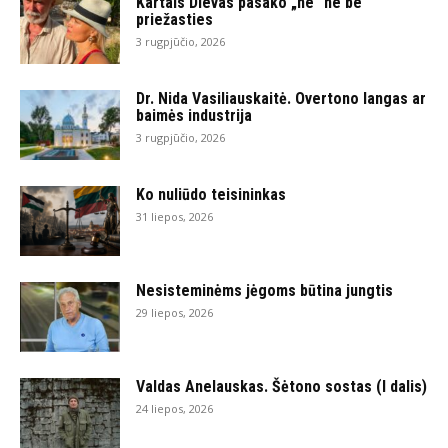
Kartais Dievas pasako „ne“ ne be
priežasties
3 rugpjūčio, 2026
Dr. Nida Vasiliauskaitė. Overtono langas ar
baimės industrija
3 rugpjūčio, 2026
Ko nuliūdo teisininkas
31 liepos, 2026
Nesisteminėms jėgoms būtina jungtis
29 liepos, 2026
Valdas Anelauskas. Šėtono sostas (I dalis)
24 liepos, 2026