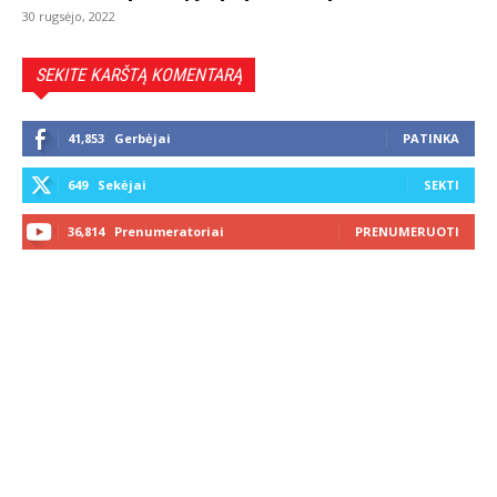
30 rugsėjo, 2022
SEKITE KARŠTĄ KOMENTARĄ
41,853
Gerbėjai
PATINKA
649
Sekėjai
SEKTI
36,814
Prenumeratoriai
PRENUMERUOTI