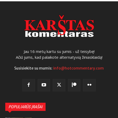
Jau 16 metų kartu su jumis - už teisybę!
Ačiū jums, kad palaikote alternatyvią žiniasklaidą!
Susisiekite su mumis:
info@hotcommentary.com
POPULIARŪS ĮRAŠAI