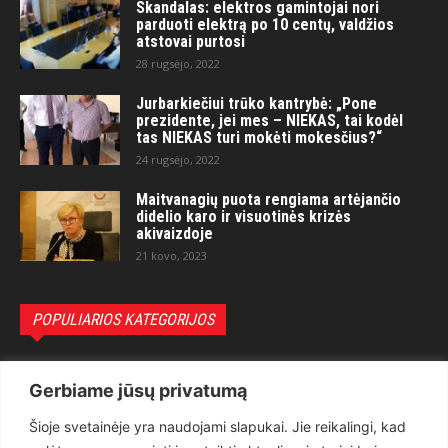
Skandalas: elektros gamintojai nori
parduoti elektrą po 10 centų, valdžios
atstovai purtosi
28 rugsėjo, 2022
Jurbarkiečiui trūko kantrybė: „Pone
prezidente, jei mes – NIEKAS, tai kodėl
tas NIEKAS turi mokėti mokesčius?“
24 rugsėjo, 2022
Maitvanagių puota rengiama artėjančio
didelio karo ir visuotinės krizės
akivaizdoje
21 kovo, 2023
POPULIARIOS KATEGORIJOS
Politika
3281
Gerbiame jūsų privatumą
Nuomonės
2174
Šioje svetainėje yra naudojami slapukai. Jie reikalingi, kad
Teisėsauga
1497