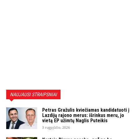
NAUJAUSI STRAIPSNIAI
Petras Gražulis kviečiamas kandidatuoti į
Lazdijų rajono merus: išrinkus meru, jo
vietą EP užimtų Naglis Puteikis
3 rugpjūčio, 2026