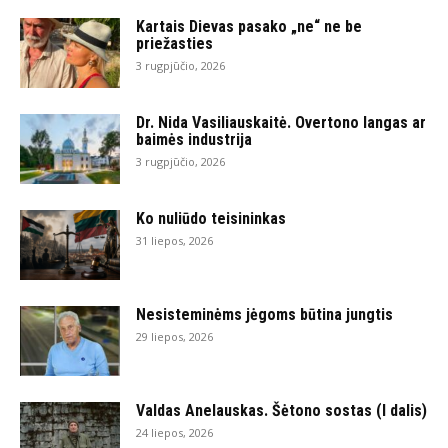
Kartais Dievas pasako „ne“ ne be
priežasties
3 rugpjūčio, 2026
Dr. Nida Vasiliauskaitė. Overtono langas ar
baimės industrija
3 rugpjūčio, 2026
Ko nuliūdo teisininkas
31 liepos, 2026
Nesisteminėms jėgoms būtina jungtis
29 liepos, 2026
Valdas Anelauskas. Šėtono sostas (I dalis)
24 liepos, 2026