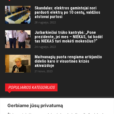
Skandalas: elektros gamintojai nori
parduoti elektrą po 10 centų, valdžios
atstovai purtosi
28 rugsėjo, 2022
Jurbarkiečiui trūko kantrybė: „Pone
prezidente, jei mes – NIEKAS, tai kodėl
tas NIEKAS turi mokėti mokesčius?“
24 rugsėjo, 2022
Maitvanagių puota rengiama artėjančio
didelio karo ir visuotinės krizės
akivaizdoje
21 kovo, 2023
POPULIARIOS KATEGORIJOS
Politika
3281
Gerbiame jūsų privatumą
Nuomonės
2174