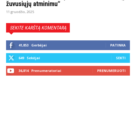
žuvusiųjų atminimu“
11 gruodžio, 2025
SEKITE KARŠTĄ KOMENTARĄ
41,853
Gerbėjai
PATINKA
649
Sekėjai
SEKTI
36,814
Prenumeratoriai
PRENUMERUOTI