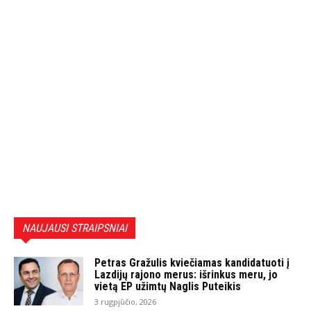
NAUJAUSI STRAIPSNIAI
Petras Gražulis kviečiamas kandidatuoti į
Lazdijų rajono merus: išrinkus meru, jo
vietą EP užimtų Naglis Puteikis
3 rugpjūčio, 2026