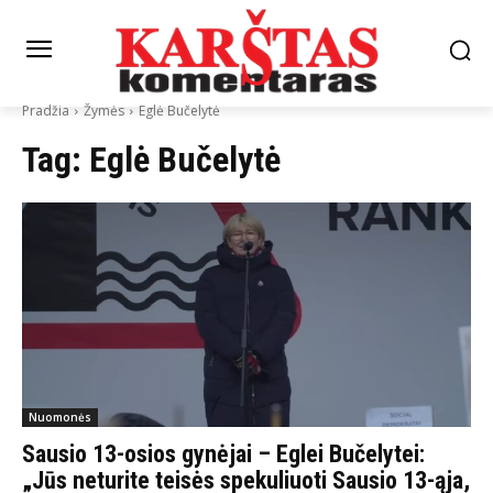
Pradžia
Žymės
Eglė Bučelytė
Tag:
Eglė Bučelytė
Nuomonės
Sausio 13-osios gynėjai – Eglei Bučelytei:
„Jūs neturite teisės spekuliuoti Sausio 13-ąja,