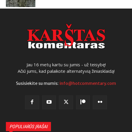
Jau 16 metų kartu su jumis - už teisybę!
Ačiū jums, kad palaikote alternatyvią žiniasklaidą!
Susisiekite su mumis:
info@hotcommentary.com
POPULIARŪS ĮRAŠAI