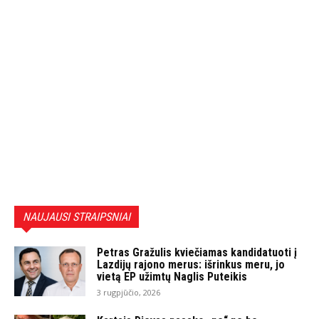
NAUJAUSI STRAIPSNIAI
Petras Gražulis kviečiamas kandidatuoti į
Lazdijų rajono merus: išrinkus meru, jo
vietą EP užimtų Naglis Puteikis
3 rugpjūčio, 2026