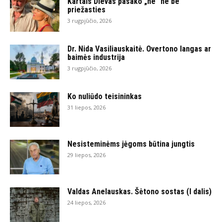
Kartais Dievas pasako „ne“ ne be
priežasties
3 rugpjūčio, 2026
Dr. Nida Vasiliauskaitė. Overtono langas ar
baimės industrija
3 rugpjūčio, 2026
Ko nuliūdo teisininkas
31 liepos, 2026
Nesisteminėms jėgoms būtina jungtis
29 liepos, 2026
Valdas Anelauskas. Šėtono sostas (I dalis)
24 liepos, 2026