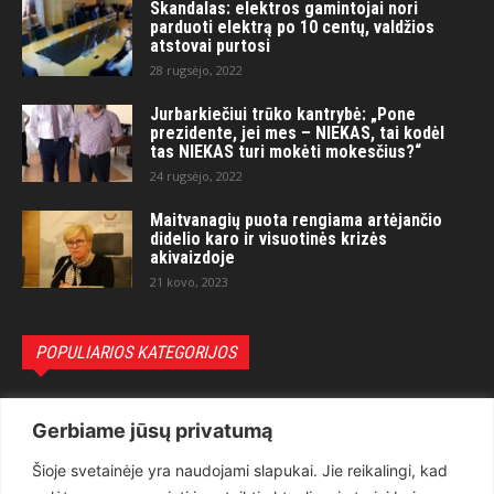
Skandalas: elektros gamintojai nori
parduoti elektrą po 10 centų, valdžios
atstovai purtosi
28 rugsėjo, 2022
Jurbarkiečiui trūko kantrybė: „Pone
prezidente, jei mes – NIEKAS, tai kodėl
tas NIEKAS turi mokėti mokesčius?“
24 rugsėjo, 2022
Maitvanagių puota rengiama artėjančio
didelio karo ir visuotinės krizės
akivaizdoje
21 kovo, 2023
POPULIARIOS KATEGORIJOS
Politika
3281
Gerbiame jūsų privatumą
Nuomonės
2174
Šioje svetainėje yra naudojami slapukai. Jie reikalingi, kad
Teisėsauga
1497