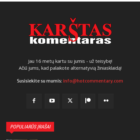
Jau 16 metų kartu su jumis - už teisybę!
Ačiū jums, kad palaikote alternatyvią žiniasklaidą!
Susisiekite su mumis:
info@hotcommentary.com
POPULIARŪS ĮRAŠAI