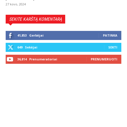
27 kovo, 2024
SEKITE KARŠTĄ KOMENTARĄ
41,853
Gerbėjai
PATINKA
649
Sekėjai
SEKTI
36,814
Prenumeratoriai
PRENUMERUOTI