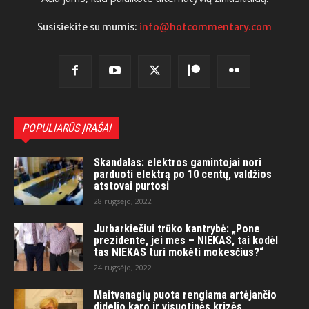
Susisiekite su mumis:
info@hotcommentary.com
POPULIARŪS ĮRAŠAI
Skandalas: elektros gamintojai nori
parduoti elektrą po 10 centų, valdžios
atstovai purtosi
28 rugsėjo, 2022
Jurbarkiečiui trūko kantrybė: „Pone
prezidente, jei mes – NIEKAS, tai kodėl
tas NIEKAS turi mokėti mokesčius?“
24 rugsėjo, 2022
Maitvanagių puota rengiama artėjančio
didelio karo ir visuotinės krizės