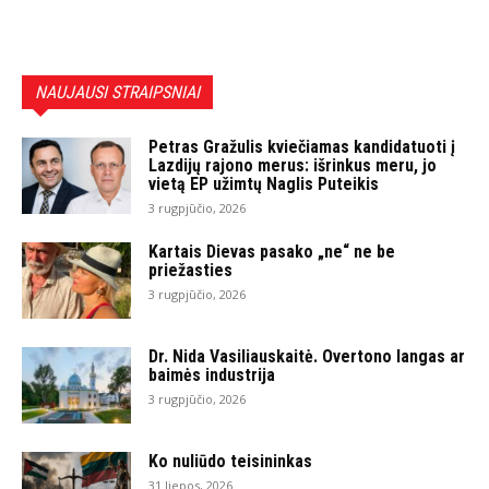
NAUJAUSI STRAIPSNIAI
Petras Gražulis kviečiamas kandidatuoti į
Lazdijų rajono merus: išrinkus meru, jo
vietą EP užimtų Naglis Puteikis
3 rugpjūčio, 2026
Kartais Dievas pasako „ne“ ne be
priežasties
3 rugpjūčio, 2026
Dr. Nida Vasiliauskaitė. Overtono langas ar
baimės industrija
3 rugpjūčio, 2026
Ko nuliūdo teisininkas
31 liepos, 2026