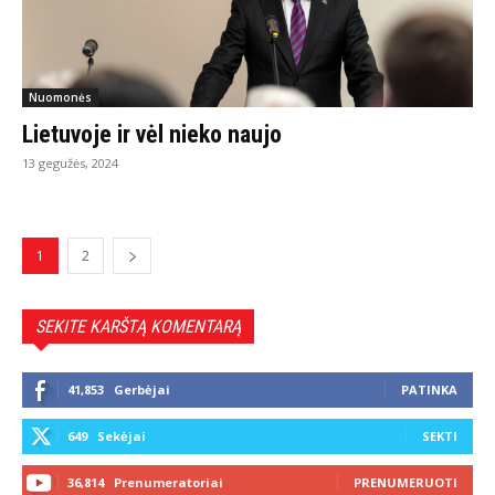
Nuomonės
Lietuvoje ir vėl nieko naujo
13 gegužės, 2024
1
2
SEKITE KARŠTĄ KOMENTARĄ
41,853
Gerbėjai
PATINKA
649
Sekėjai
SEKTI
36,814
Prenumeratoriai
PRENUMERUOTI