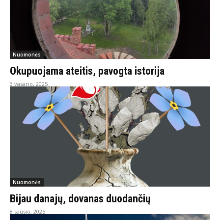
Nuomonės
Okupuojama ateitis, pavogta istorija
3 vasario, 2025
Nuomonės
Bijau danajų, dovanas duodančių
8 sausio, 2025