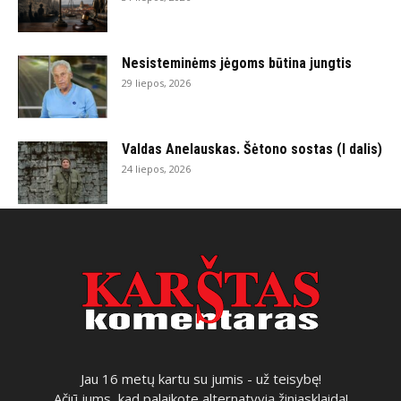
Nesisteminėms jėgoms būtina jungtis
29 liepos, 2026
Valdas Anelauskas. Šėtono sostas (I dalis)
24 liepos, 2026
Jau 16 metų kartu su jumis - už teisybę!
Ačiū jums, kad palaikote alternatyvią žiniasklaidą!