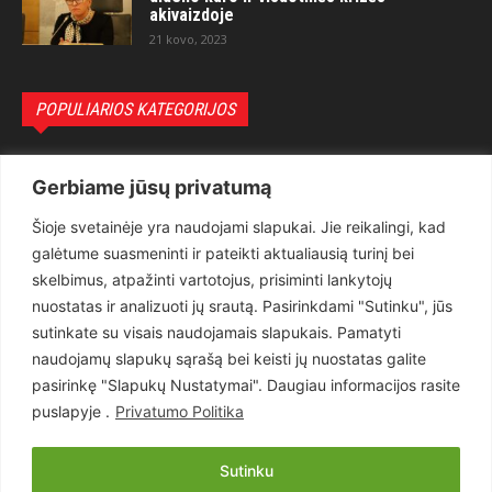
akivaizdoje
21 kovo, 2023
POPULIARIOS KATEGORIJOS
Politika
3281
Gerbiame jūsų privatumą
Nuomonės
2174
Šioje svetainėje yra naudojami slapukai. Jie reikalingi, kad
Teisėsauga
1497
galėtume suasmeninti ir pateikti aktualiausią turinį bei
Aktualu
1373
skelbimus, atpažinti vartotojus, prisiminti lankytojų
Lietuva
619
nuostatas ir analizuoti jų srautą. Pasirinkdami "Sutinku", jūs
sutinkate su visais naudojamais slapukais. Pamatyti
Pasaulis
560
naudojamų slapukų sąrašą bei keisti jų nuostatas galite
Статьи на русском
282
pasirinkę "Slapukų Nustatymai". Daugiau informacijos rasite
Articles in english
160
puslapyje .
Privatumo Politika
Muzika
116
Sutinku