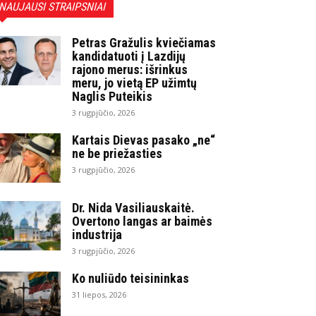
NAUJAUSI STRAIPSNIAI
Petras Gražulis kviečiamas
kandidatuoti į Lazdijų
rajono merus: išrinkus
meru, jo vietą EP užimtų
Naglis Puteikis
3 rugpjūčio, 2026
Kartais Dievas pasako „ne“
ne be priežasties
3 rugpjūčio, 2026
Dr. Nida Vasiliauskaitė.
Overtono langas ar baimės
industrija
3 rugpjūčio, 2026
Ko nuliūdo teisininkas
31 liepos, 2026