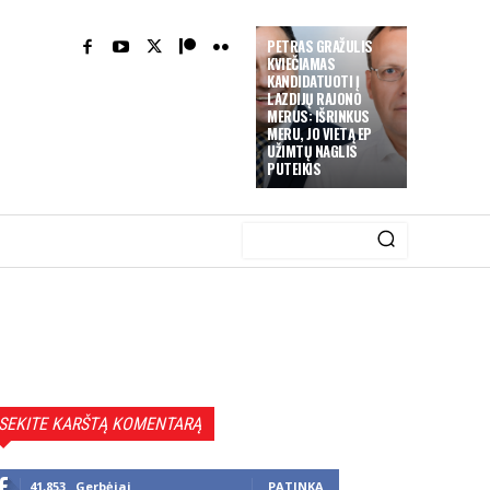
PETRAS GRAŽULIS
KVIEČIAMAS
KANDIDATUOTI Į
LAZDIJŲ RAJONO
MERUS: IŠRINKUS
MERU, JO VIETĄ EP
UŽIMTŲ NAGLIS
PUTEIKIS
SEKITE KARŠTĄ KOMENTARĄ
41,853
Gerbėjai
PATINKA