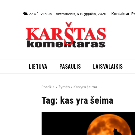
C
Kontaktai
P
Antradienis, 4 rugpjūčio, 2026
22.6
Vilnius
LIETUVA
PASAULIS
LAISVALAIKIS
Pradžia
Žymės
Kas yra šeima
Tag:
kas yra šeima