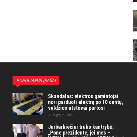
POPULIARŪS ĮRAŠAI
Skandalas: elektros gamintojai
nori parduoti elektrą po 10 centų,
valdžios atstovai purtosi
28 rugsėjo, 2022
Jurbarkiečiui trūko kantrybė:
„Pone prezidente, jei mes –