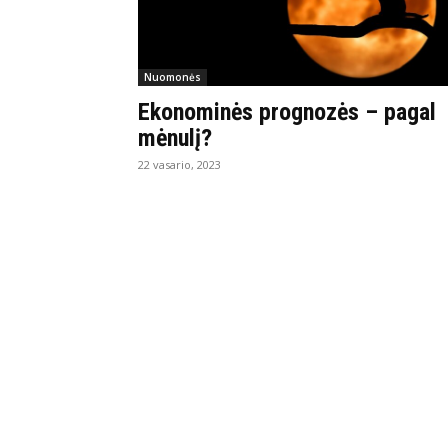
Nuomonės
Ekonominės prognozės – pagal
mėnulį?
22 vasario, 2023