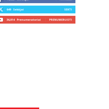
649
Sekėjai
SEKTI
36,814
Prenumeratoriai
PRENUMERUOTI