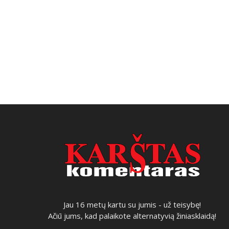
Jau 16 metų kartu su jumis - už teisybę!
Ačiū jums, kad palaikote alternatyvią žiniasklaidą!