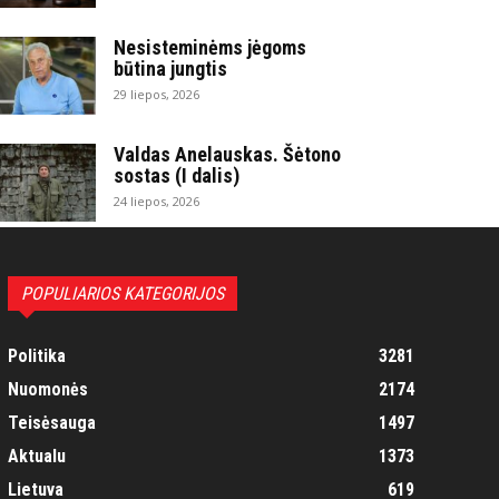
Nesisteminėms jėgoms
būtina jungtis
29 liepos, 2026
Valdas Anelauskas. Šėtono
sostas (I dalis)
24 liepos, 2026
POPULIARIOS KATEGORIJOS
Politika
3281
Nuomonės
2174
Teisėsauga
1497
Aktualu
1373
Lietuva
619