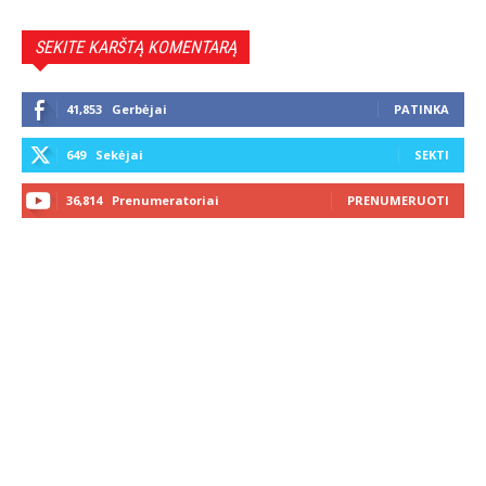
SEKITE KARŠTĄ KOMENTARĄ
41,853
Gerbėjai
PATINKA
649
Sekėjai
SEKTI
36,814
Prenumeratoriai
PRENUMERUOTI