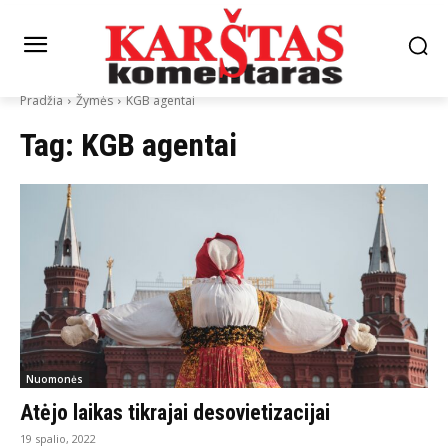
Pradžia
Žymės
KGB agentai
Tag:
KGB agentai
Nuomonės
Atėjo laikas tikrajai desovietizacijai
19 spalio, 2022