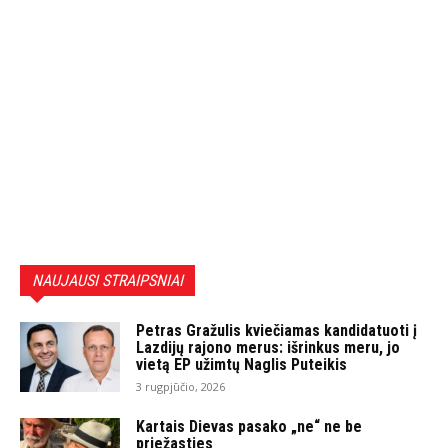
NAUJAUSI STRAIPSNIAI
Petras Gražulis kviečiamas kandidatuoti į
Lazdijų rajono merus: išrinkus meru, jo
vietą EP užimtų Naglis Puteikis
3 rugpjūčio, 2026
Kartais Dievas pasako „ne“ ne be
priežasties