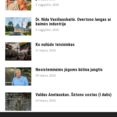
3 rugpjūčio, 2026
Dr. Nida Vasiliauskaitė. Overtono langas ar
baimės industrija
3 rugpjūčio, 2026
Ko nuliūdo teisininkas
31 liepos, 2026
Nesisteminėms jėgoms būtina jungtis
29 liepos, 2026
Valdas Anelauskas. Šėtono sostas (I dalis)
24 liepos, 2026