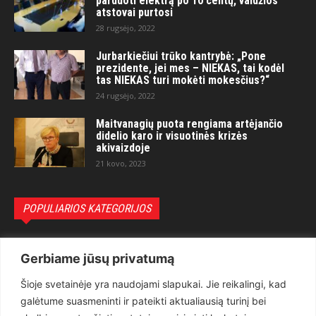
parduoti elektrą po 10 centų, valdžios
atstovai purtosi
28 rugsėjo, 2022
Jurbarkiečiui trūko kantrybė: „Pone
prezidente, jei mes – NIEKAS, tai kodėl
tas NIEKAS turi mokėti mokesčius?“
24 rugsėjo, 2022
Maitvanagių puota rengiama artėjančio
didelio karo ir visuotinės krizės
akivaizdoje
21 kovo, 2023
POPULIARIOS KATEGORIJOS
Politika
3281
Gerbiame jūsų privatumą
Nuomonės
2174
Šioje svetainėje yra naudojami slapukai. Jie reikalingi, kad
Teisėsauga
1497
galėtume suasmeninti ir pateikti aktualiausią turinį bei
Aktualu
1373