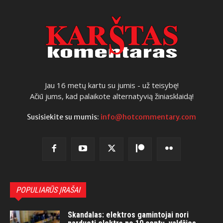
Jau 16 metų kartu su jumis - už teisybę!
Ačiū jums, kad palaikote alternatyvią žiniasklaidą!
Susisiekite su mumis:
info@hotcommentary.com
POPULIARŪS ĮRAŠAI
Skandalas: elektros gamintojai nori