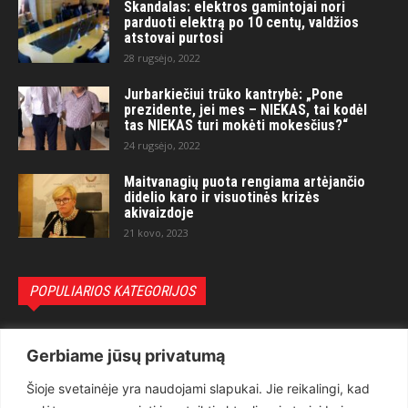
Skandalas: elektros gamintojai nori
parduoti elektrą po 10 centų, valdžios
atstovai purtosi
28 rugsėjo, 2022
Jurbarkiečiui trūko kantrybė: „Pone
prezidente, jei mes – NIEKAS, tai kodėl
tas NIEKAS turi mokėti mokesčius?“
24 rugsėjo, 2022
Maitvanagių puota rengiama artėjančio
didelio karo ir visuotinės krizės
akivaizdoje
21 kovo, 2023
POPULIARIOS KATEGORIJOS
Politika
3281
Gerbiame jūsų privatumą
Nuomonės
2174
Šioje svetainėje yra naudojami slapukai. Jie reikalingi, kad
Teisėsauga
1497