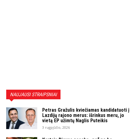
NAUJAUSI STRAIPSNIAI
Petras Gražulis kviečiamas kandidatuoti į
Lazdijų rajono merus: išrinkus meru, jo
vietą EP užimtų Naglis Puteikis
3 rugpjūčio, 2026