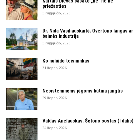
Kartais Dievas pasako „ne“ ne be
priežasties
3 rugpjūčio, 2026
Dr. Nida Vasiliauskaitė. Overtono langas ar
baimės industrija
3 rugpjūčio, 2026
Ko nuliūdo teisininkas
31 liepos, 2026
Nesisteminėms jėgoms būtina jungtis
29 liepos, 2026
Valdas Anelauskas. Šėtono sostas (I dalis)
24 liepos, 2026