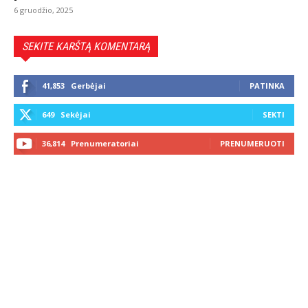
6 gruodžio, 2025
SEKITE KARŠTĄ KOMENTARĄ
41,853
Gerbėjai
PATINKA
649
Sekėjai
SEKTI
36,814
Prenumeratoriai
PRENUMERUOTI