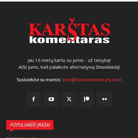
Jau 16 metų kartu su jumis - už teisybę!
Ačiū jums, kad palaikote alternatyvią žiniasklaidą!
Susisiekite su mumis:
info@hotcommentary.com
POPULIARŪS ĮRAŠAI