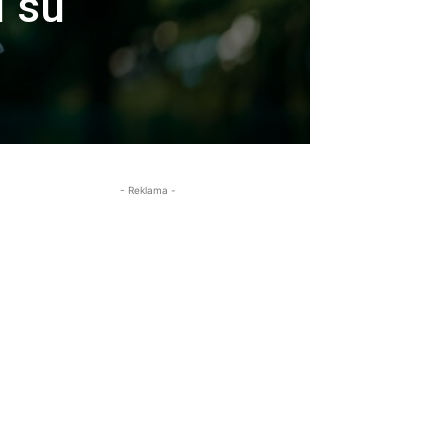
i su
- Reklama -