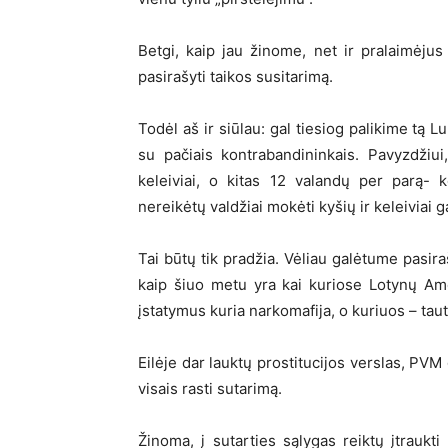
Betgi, kaip jau žinome, net ir pralaimėjus 
pasirašyti taikos susitarimą.
Todėl aš ir siūlau: gal tiesiog palikime tą 
su pačiais kontrabandininkais. Pavyzdžiu
keleiviai, o kitas 12 valandų per parą- 
nereikėtų valdžiai mokėti kyšių ir keleiviai 
Tai būtų tik pradžia. Vėliau galėtume pasira
kaip šiuo metu yra kai kuriose Lotynų Ame
įstatymus kuria narkomafija, o kuriuos – taut
Eilėje dar lauktų prostitucijos verslas, PVM 
visais rasti sutarimą.
Žinoma, į sutarties sąlygas reiktų įtraukti