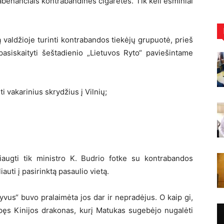
abenančiais kontrabandines cigaretes. Tik keli esminiai
ą valdžioje turinti kontrabandos tiekėjų grupuotė, prieš
pasiskaityti šeštadienio „Lietuvos Ryto“ paviešintame
i vakarinius skrydžius į Vilnių;
žiaugti tik ministro K. Budrio fotke su kontrabandos
auti į pasirinktą pasaulio vietą.
yvus“ buvo pralaimėta jos dar ir nepradėjus. O kaip gi,
epęs Kinijos drakonas, kurį Matukas sugebėjo nugalėti