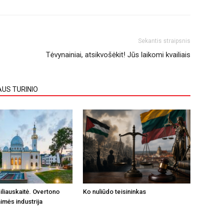
Sekantis straipsnis
Tėvynainiai, atsikvošėkit! Jūs laikomi kvailiais
AUS TURINIO
iliauskaitė. Overtono
Ko nuliūdo teisininkas
imės industrija