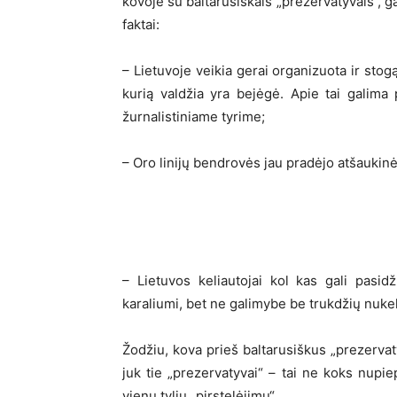
kovoje su baltarusiškais „prezervatyvais“, g
faktai:
– Lietuvoje veikia gerai organizuota ir stog
kurią valdžia yra bejėgė. Apie tai galima 
žurnalistiniame tyrime;
– Oro linijų bendrovės jau pradėjo atšaukinėt
– Lietuvos keliautojai kol kas gali pasid
karaliumi, bet ne galimybe be trukdžių nukeli
Žodžiu, kova prieš baltarusiškus „prezervat
juk tie „prezervatyvai“ – tai ne koks nupi
vienu tyliu „pirstelėjimu“.