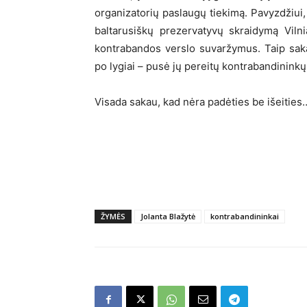
organizatorių paslaugų tiekimą. Pavyzdžiui, 
baltarusiškų prezervatyvų skraidymą Vilnia
kontrabandos verslo suvaržymus. Taip sakan
po lygiai – pusė jų pereitų kontrabandininkų
Visada sakau, kad nėra padėties be išeities
ŽYMĖS
Jolanta Blažytė
kontrabandininkai