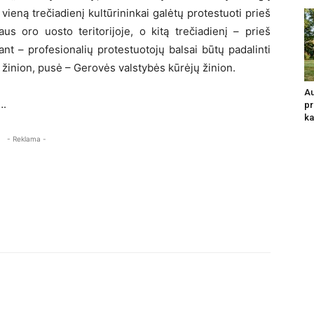
vieną trečiadienį kultūrininkai galėtų protestuoti prieš
us oro uosto teritorijoje, o kitą trečiadienį – prieš
t – profesionalių protestuotojų balsai būtų padalinti
 žinion, pusė – Gerovės valstybės kūrėjų žinion.
Au
….
pr
ka
- Reklama -