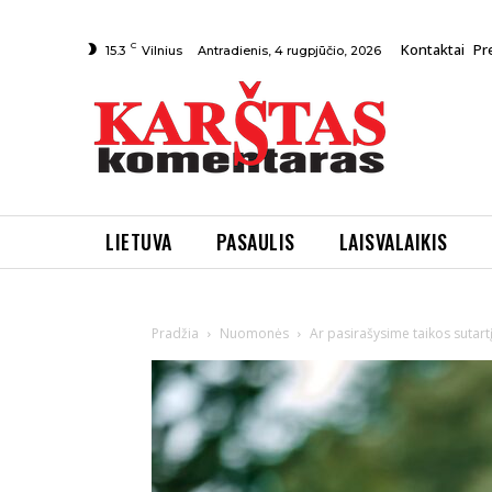
C
Kontaktai
Pr
Antradienis, 4 rugpjūčio, 2026
15.3
Vilnius
LIETUVA
PASAULIS
LAISVALAIKIS
Pradžia
Nuomonės
Ar pasirašysime taikos sutartį