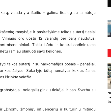
karą, visada yra išeitis – galima tiesiog su laimėtoju
Lukašenką ramybėje ir pasirašykime taikos sutartį tiesiai
i, Vilniaus oro uostu 12 valandų per parą naudotųsi
kontrabandininkai. Tokiu būdu ir kontrabandininkams
galėtų ramiau planuoti savo keliones.
šyti taikos sutartį ir su narkomafijos bosais – panašiai,
rikos šalyse. Sutartyje būtų numatyta, kokius šalies
os išrinkta valdžia.
grobstytojai, nelegalių ginklų tiekėjai ir pan. Svarbu su
Ne
dė
Eu
 ir „žinomų žmonių“, influencerių ir kultūrinių mitingų