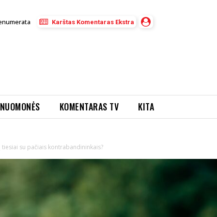
enumerata
Karštas Komentaras Ekstra
NUOMONĖS
KOMENTARAS TV
KITA
 tiesiai su pačiais kontrabandininkais?