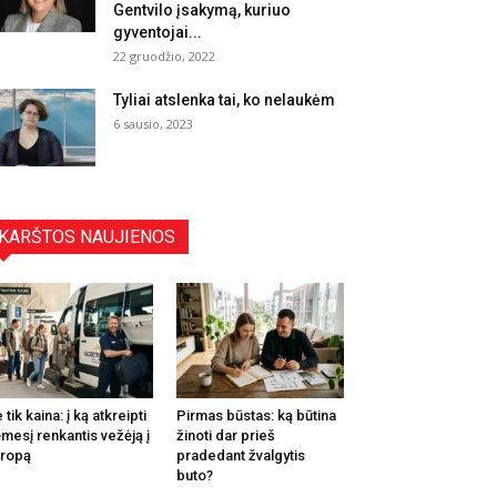
Gentvilo įsakymą, kuriuo
gyventojai...
22 gruodžio, 2022
Tyliai atslenka tai, ko nelaukėm
6 sausio, 2023
KARŠTOS NAUJIENOS
 tik kaina: į ką atkreipti
Pirmas būstas: ką būtina
mesį renkantis vežėją į
žinoti dar prieš
ropą
pradedant žvalgytis
buto?