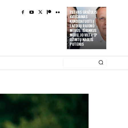
PETRAS GRAŽULIS
KVIEČIAMAS
KANDIDATUOTI Į
LAZDIJŲ RAJONO
MERUS: IŠRINKUS
MERU, JO VIETĄ EP
UŽIMTŲ NAGLIS
PUTEIKIS