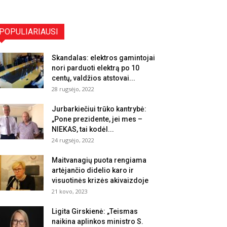
POPULIARIAUSI
Skandalas: elektros gamintojai
nori parduoti elektrą po 10
centų, valdžios atstovai...
28 rugsėjo, 2022
Jurbarkiečiui trūko kantrybė:
„Pone prezidente, jei mes –
NIEKAS, tai kodėl...
24 rugsėjo, 2022
Maitvanagių puota rengiama
artėjančio didelio karo ir
visuotinės krizės akivaizdoje
21 kovo, 2023
Ligita Girskienė: „Teismas
naikina aplinkos ministro S.