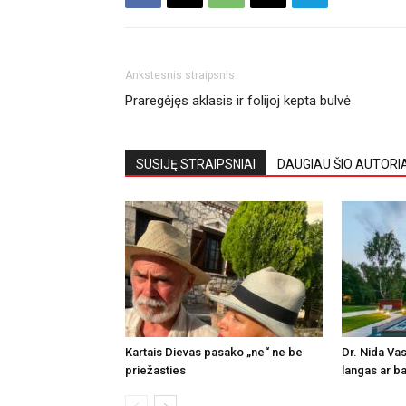
Ankstesnis straipsnis
Praregėjęs aklasis ir folijoj kepta bulvė
SUSIJĘ STRAIPSNIAI
DAUGIAU ŠIO AUTORI
Kartais Dievas pasako „ne“ ne be
Dr. Nida Vas
priežasties
langas ar ba