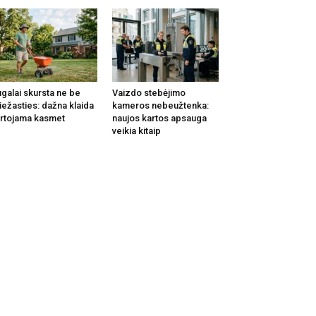
galai skursta ne be
Vaizdo stebėjimo
iežasties: dažna klaida
kameros nebeužtenka:
rtojama kasmet
naujos kartos apsauga
veikia kitaip