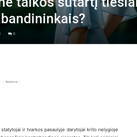
e taikos sutartį tiesia
abandininkais?
8
0
- Reklama -
statytojai ir tvarkos pasaulyje darytojai krito nelygioje