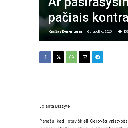
Ar pasirašysim
pačiais kontr
Karštas Komentaras
-
6 gruodžio, 2025
13
Jolanta Blažytė
Panašu, kad lietuviškieji Gerovės valstybės 