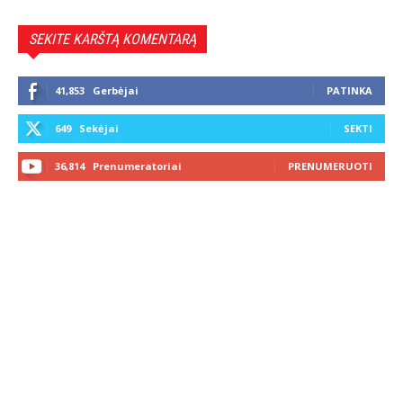
SEKITE KARŠTĄ KOMENTARĄ
41,853
Gerbėjai
PATINKA
649
Sekėjai
SEKTI
36,814
Prenumeratoriai
PRENUMERUOTI