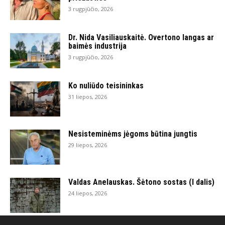
3 rugpjūčio, 2026
Dr. Nida Vasiliauskaitė. Overtono langas ar
baimės industrija
3 rugpjūčio, 2026
Ko nuliūdo teisininkas
31 liepos, 2026
Nesisteminėms jėgoms būtina jungtis
29 liepos, 2026
Valdas Anelauskas. Šėtono sostas (I dalis)
24 liepos, 2026