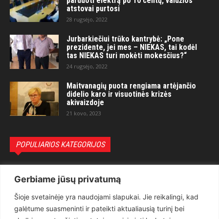
parduoti elektrą po 10 centų, valdžios
atstovai purtosi
28 rugsėjo, 2022
Jurbarkiečiui trūko kantrybė: „Pone
prezidente, jei mes – NIEKAS, tai kodėl
tas NIEKAS turi mokėti mokesčius?“
24 rugsėjo, 2022
Maitvanagių puota rengiama artėjančio
didelio karo ir visuotinės krizės
akivaizdoje
21 kovo, 2023
POPULIARIOS KATEGORIJOS
Politika
3281
Gerbiame jūsų privatumą
Nuomonės
2174
Šioje svetainėje yra naudojami slapukai. Jie reikalingi, kad
Teisėsauga
1497
galėtume suasmeninti ir pateikti aktualiausią turinį bei
Aktualu
1373