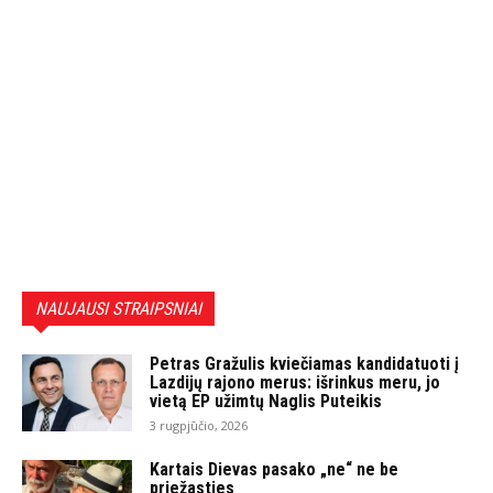
NAUJAUSI STRAIPSNIAI
Petras Gražulis kviečiamas kandidatuoti į
Lazdijų rajono merus: išrinkus meru, jo
vietą EP užimtų Naglis Puteikis
3 rugpjūčio, 2026
Kartais Dievas pasako „ne“ ne be
priežasties