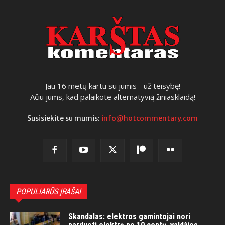
Jau 16 metų kartu su jumis - už teisybę!
Ačiū jums, kad palaikote alternatyvią žiniasklaidą!
Susisiekite su mumis:
info@hotcommentary.com
POPULIARŪS ĮRAŠAI
Skandalas: elektros gamintojai nori