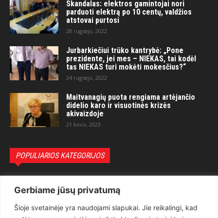
Skandalas: elektros gamintojai nori
parduoti elektrą po 10 centų, valdžios
atstovai purtosi
28 rugsėjo, 2022
Jurbarkiečiui trūko kantrybė: „Pone
prezidente, jei mes – NIEKAS, tai kodėl
tas NIEKAS turi mokėti mokesčius?“
24 rugsėjo, 2022
Maitvanagių puota rengiama artėjančio
didelio karo ir visuotinės krizės
akivaizdoje
21 kovo, 2023
POPULIARIOS KATEGORIJOS
Politika
3281
Gerbiame jūsų privatumą
Nuomonės
2174
Šioje svetainėje yra naudojami slapukai. Jie reikalingi, kad
Teisėsauga
1497