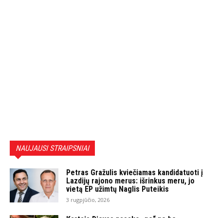
NAUJAUSI STRAIPSNIAI
Petras Gražulis kviečiamas kandidatuoti į
Lazdijų rajono merus: išrinkus meru, jo
vietą EP užimtų Naglis Puteikis
3 rugpjūčio, 2026