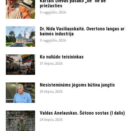
Kartais Dievas pasako „ne“ ne be
priežasties
3 rugpjūčio, 2026
Dr. Nida Vasiliauskaitė. Overtono langas ar
baimės industrija
3 rugpjūčio, 2026
Ko nuliūdo teisininkas
31 liepos, 2026
Nesisteminėms jėgoms būtina jungtis
29 liepos, 2026
Valdas Anelauskas. Šėtono sostas (I dalis)
24 liepos, 2026