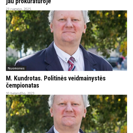
jau prokuratūroje
23 rugsėjo, 2025
Nuomonės
M. Kundrotas. Politinės veidmainystės
čempionatas
10 balandžio, 2023