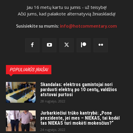
Jau 16 metų kartu su jumis - už teisybę!
Ačiū jums, kad palaikote alternatyvią žiniasklaidą!
Susisiekite su mumis:
info@hotcommentary.com
POPULIARŪS ĮRAŠAI
Skandalas: elektros gamintojai nori
parduoti elektrą po 10 centų, valdžios
atstovai purtosi
28 rugsėjo, 2022
Jurbarkiečiui trūko kantrybė: „Pone
prezidente, jei mes – NIEKAS, tai kodėl
tas NIEKAS turi mokėti mokesčius?“
24 rugsėjo, 2022