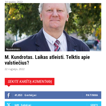
14 spalio, 2022
Nuomonės
M. Kundrotas. Laikas atleisti. Telktis apie
valstiečius?
22 rugsėjo, 2022
SEKITE KARŠTĄ KOMENTARĄ
41,853
Gerbėjai
PATINKA
649
Sekėjai
SEKTI