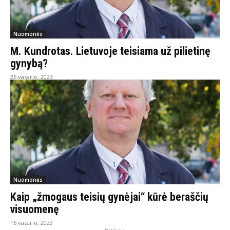
Nuomonės
M. Kundrotas. Lietuvoje teisiama už pilietinę
gynybą?
26 vasario, 2023
Nuomonės
Kaip „žmogaus teisių gynėjai“ kūrė beraščių
visuomenę
16 vasario, 2023