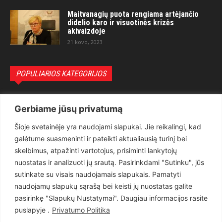
Maitvanagių puota rengiama artėjančio
didelio karo ir visuotinės krizės
akivaizdoje
21 kovo, 2023
POPULIARIOS KATEGORIJOS
Politika
3281
Gerbiame jūsų privatumą
Nuomonės
2174
Šioje svetainėje yra naudojami slapukai. Jie reikalingi, kad
Teisėsauga
1497
galėtume suasmeninti ir pateikti aktualiausią turinį bei
Aktualu
1373
skelbimus, atpažinti vartotojus, prisiminti lankytojų
Lietuva
619
nuostatas ir analizuoti jų srautą. Pasirinkdami "Sutinku", jūs
sutinkate su visais naudojamais slapukais. Pamatyti
Pasaulis
560
naudojamų slapukų sąrašą bei keisti jų nuostatas galite
Статьи на русском
282
pasirinkę "Slapukų Nustatymai". Daugiau informacijos rasite
Articles in english
160
puslapyje .
Privatumo Politika
Muzika
116