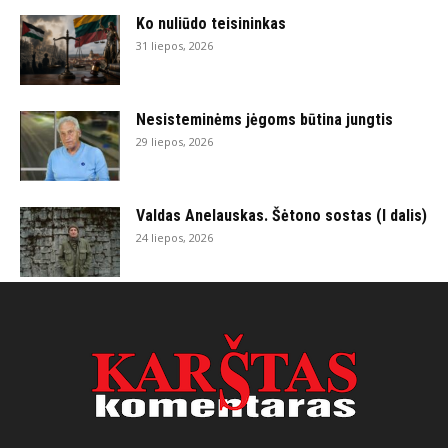
Ko nuliūdo teisininkas
31 liepos, 2026
Nesisteminėms jėgoms būtina jungtis
29 liepos, 2026
Valdas Anelauskas. Šėtono sostas (I dalis)
24 liepos, 2026