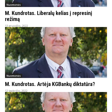
Nuomonės
M. Kundrotas. Liberalų kelias į represinį
režimą
13 gruodžio, 2022
Nuomonės
M. Kundrotas. Artėja KGBankų diktatūra?
12 lapkričio, 2022