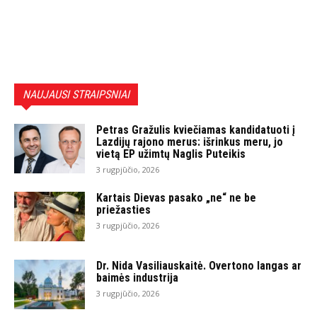
NAUJAUSI STRAIPSNIAI
Petras Gražulis kviečiamas kandidatuoti į
Lazdijų rajono merus: išrinkus meru, jo
vietą EP užimtų Naglis Puteikis
3 rugpjūčio, 2026
Kartais Dievas pasako „ne“ ne be
priežasties
3 rugpjūčio, 2026
Dr. Nida Vasiliauskaitė. Overtono langas ar
baimės industrija
3 rugpjūčio, 2026