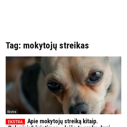
Tag:
mokytojų streikas
Ekstra
Apie mokytojų streiką kitaip.