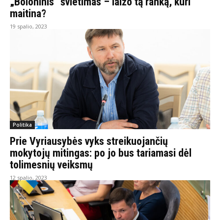
„Boloninis“ švietimas – laižo tą ranką, kuri
maitina?
19 spalio, 2023
Politika
Prie Vyriausybės vyks streikuojančių
mokytojų mitingas: po jo bus tariamasi dėl
tolimesnių veiksmų
12 spalio, 2023