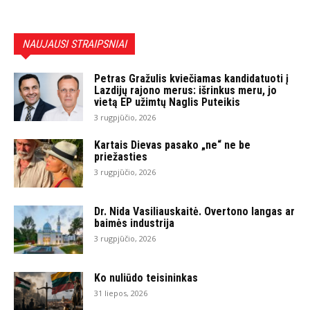
NAUJAUSI STRAIPSNIAI
Petras Gražulis kviečiamas kandidatuoti į
Lazdijų rajono merus: išrinkus meru, jo
vietą EP užimtų Naglis Puteikis
3 rugpjūčio, 2026
Kartais Dievas pasako „ne“ ne be
priežasties
3 rugpjūčio, 2026
Dr. Nida Vasiliauskaitė. Overtono langas ar
baimės industrija
3 rugpjūčio, 2026
Ko nuliūdo teisininkas
31 liepos, 2026