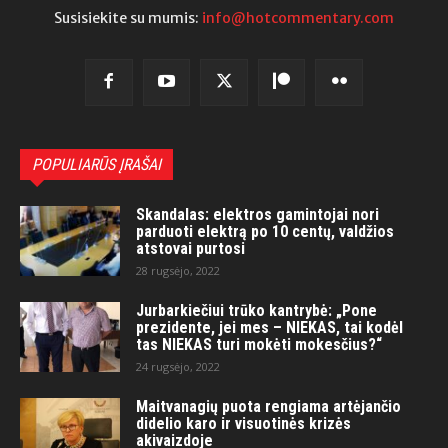
Susisiekite su mumis:
info@hotcommentary.com
POPULIARŪS ĮRAŠAI
Skandalas: elektros gamintojai nori
parduoti elektrą po 10 centų, valdžios
atstovai purtosi
28 rugsėjo, 2022
Jurbarkiečiui trūko kantrybė: „Pone
prezidente, jei mes – NIEKAS, tai kodėl
tas NIEKAS turi mokėti mokesčius?“
24 rugsėjo, 2022
Maitvanagių puota rengiama artėjančio
didelio karo ir visuotinės krizės
akivaizdoje