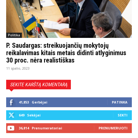
Politika
P. Saudargas: streikuojančių mokytojų
reikalavimas kitais metais didinti atlyginimus
30 proc. nėra realistiškas
11 spalio, 2023
SEKITE KARŠTĄ KOMENTARĄ
41,853
Gerbėjai
PATINKA
649
Sekėjai
SEKTI
36,814
Prenumeratoriai
PRENUMERUOTI