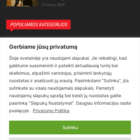
21 kovo, 2023
POPULIARIOS KATEGORIJOS
Politika
3281
Gerbiame jūsų privatumą
Nuomonės
2174
Šioje svetainėje yra naudojami slapukai. Jie reikalingi, kad
Teisėsauga
1497
galėtume suasmeninti ir pateikti aktualiausią turinį bei
Aktualu
1373
skelbimus, atpažinti vartotojus, prisiminti lankytojų
Lietuva
619
nuostatas ir analizuoti jų srautą. Pasirinkdami "Sutinku", jūs
sutinkate su visais naudojamais slapukais. Pamatyti
Pasaulis
560
naudojamų slapukų sąrašą bei keisti jų nuostatas galite
Статьи на русском
282
pasirinkę "Slapukų Nustatymai". Daugiau informacijos rasite
Articles in english
160
puslapyje .
Privatumo Politika
Muzika
116
Sutinku