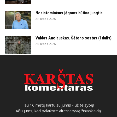
Nesisteminėms jėgoms būtina jungtis
29 liepos, 2026
Valdas Anelauskas. Šėtono sostas (I dalis)
24 liepos, 2026
Jau 16 metų kartu su jumis - už teisybę!
Ačiū jums, kad palaikote alternatyvią žiniasklaidą!