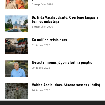
3 rugpjūčio, 2026
Dr. Nida Vasiliauskaitė. Overtono langas ar
baimės industrija
3 rugpjūčio, 2026
Ko nuliūdo teisininkas
31 liepos, 2026
Nesisteminėms jėgoms būtina jungtis
29 liepos, 2026
Valdas Anelauskas. Šėtono sostas (I dalis)
24 liepos, 2026