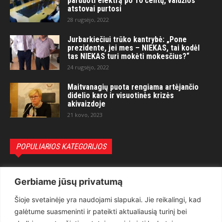
parduoti elektrą po 10 centų, valdžios
atstovai purtosi
28 rugsėjo, 2022
Jurbarkiečiui trūko kantrybė: „Pone
prezidente, jei mes – NIEKAS, tai kodėl
tas NIEKAS turi mokėti mokesčius?“
24 rugsėjo, 2022
Maitvanagių puota rengiama artėjančio
didelio karo ir visuotinės krizės
akivaizdoje
21 kovo, 2023
POPULIARIOS KATEGORIJOS
Politika
3281
Gerbiame jūsų privatumą
Nuomonės
2174
Šioje svetainėje yra naudojami slapukai. Jie reikalingi, kad
Teisėsauga
1497
galėtume suasmeninti ir pateikti aktualiausią turinį bei
Aktualu
1373