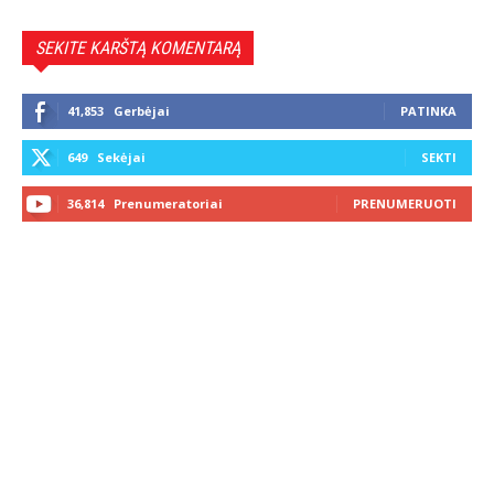
SEKITE KARŠTĄ KOMENTARĄ
41,853
Gerbėjai
PATINKA
649
Sekėjai
SEKTI
36,814
Prenumeratoriai
PRENUMERUOTI