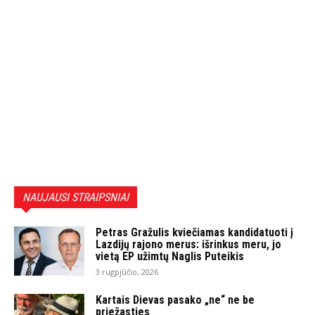
NAUJAUSI STRAIPSNIAI
Petras Gražulis kviečiamas kandidatuoti į
Lazdijų rajono merus: išrinkus meru, jo
vietą EP užimtų Naglis Puteikis
3 rugpjūčio, 2026
Kartais Dievas pasako „ne“ ne be
priežasties