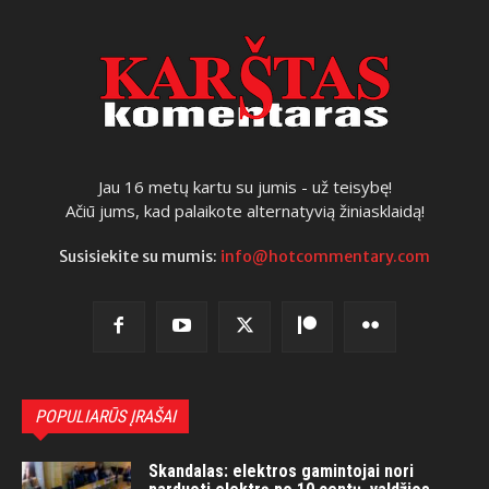
Jau 16 metų kartu su jumis - už teisybę!
Ačiū jums, kad palaikote alternatyvią žiniasklaidą!
Susisiekite su mumis:
info@hotcommentary.com
POPULIARŪS ĮRAŠAI
Skandalas: elektros gamintojai nori