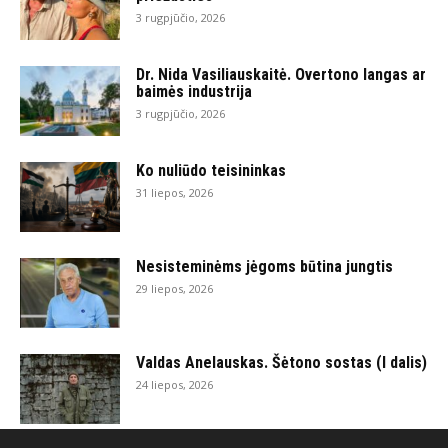
3 rugpjūčio, 2026
Dr. Nida Vasiliauskaitė. Overtono langas ar
baimės industrija
3 rugpjūčio, 2026
Ko nuliūdo teisininkas
31 liepos, 2026
Nesisteminėms jėgoms būtina jungtis
29 liepos, 2026
Valdas Anelauskas. Šėtono sostas (I dalis)
24 liepos, 2026