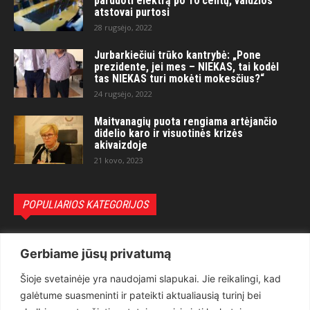
parduoti elektrą po 10 centų, valdžios
atstovai purtosi
28 rugsėjo, 2022
Jurbarkiečiui trūko kantrybė: „Pone
prezidente, jei mes – NIEKAS, tai kodėl
tas NIEKAS turi mokėti mokesčius?“
24 rugsėjo, 2022
Maitvanagių puota rengiama artėjančio
didelio karo ir visuotinės krizės
akivaizdoje
21 kovo, 2023
POPULIARIOS KATEGORIJOS
Politika
3281
Gerbiame jūsų privatumą
Nuomonės
2174
Šioje svetainėje yra naudojami slapukai. Jie reikalingi, kad
Teisėsauga
1497
galėtume suasmeninti ir pateikti aktualiausią turinį bei
Aktualu
1373