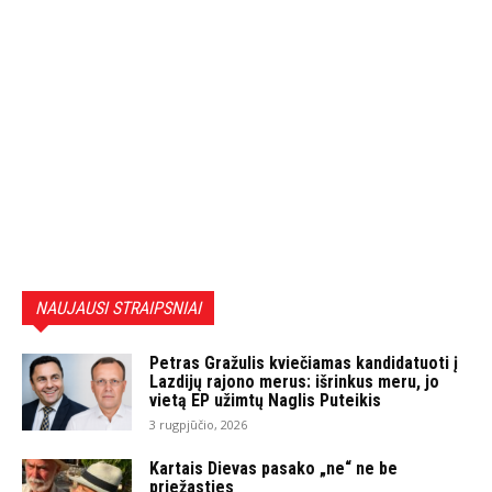
NAUJAUSI STRAIPSNIAI
Petras Gražulis kviečiamas kandidatuoti į
Lazdijų rajono merus: išrinkus meru, jo
vietą EP užimtų Naglis Puteikis
3 rugpjūčio, 2026
Kartais Dievas pasako „ne“ ne be
priežasties