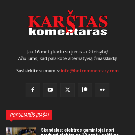
Jau 16 metų kartu su jumis - už teisybę!
Ačiū jums, kad palaikote alternatyvią žiniasklaidą!
Susisiekite su mumis:
info@hotcommentary.com
POPULIARŪS ĮRAŠAI
Skandalas: elektros gamintojai nori