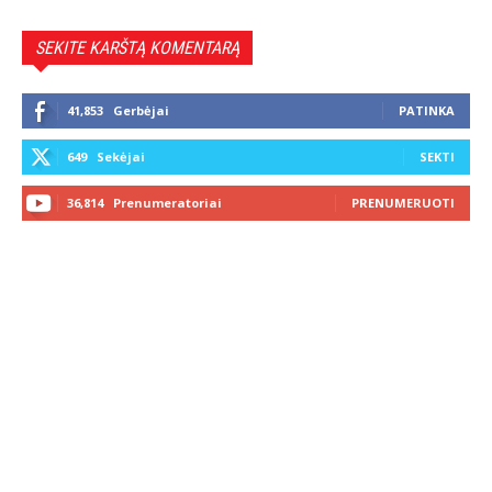
SEKITE KARŠTĄ KOMENTARĄ
41,853
Gerbėjai
PATINKA
649
Sekėjai
SEKTI
36,814
Prenumeratoriai
PRENUMERUOTI