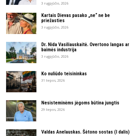
3 rugpjūčio, 2026
Kartais Dievas pasako „ne“ ne be
priežasties
3 rugpjūčio, 2026
Dr. Nida Vasiliauskaitė. Overtono langas ar
baimės industrija
3 rugpjūčio, 2026
Ko nuliūdo teisininkas
31 liepos, 2026
Nesisteminėms jėgoms būtina jungtis
29 liepos, 2026
Valdas Anelauskas. Šėtono sostas (I dalis)