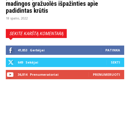
madingos gražuolės išpažinties apie
padidintas krūtis
18 spalio, 2022
SEKITE KARŠTĄ KOMENTARĄ
41,853
Gerbėjai
PATINKA
649
Sekėjai
SEKTI
36,814
Prenumeratoriai
PRENUMERUOTI