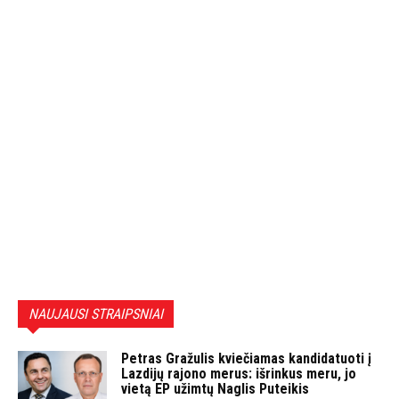
NAUJAUSI STRAIPSNIAI
Petras Gražulis kviečiamas kandidatuoti į
Lazdijų rajono merus: išrinkus meru, jo
vietą EP užimtų Naglis Puteikis