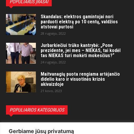
POPULIARŪS ĮRAŠAI
Skandalas: elektros gamintojai nori
parduoti elektrą po 10 centų, valdžios
atstovai purtosi
28 rugsėjo, 2022
Jurbarkiečiui trūko kantrybė: „Pone
prezidente, jei mes – NIEKAS, tai kodėl
tas NIEKAS turi mokėti mokesčius?“
24 rugsėjo, 2022
Maitvanagių puota rengiama artėjančio
didelio karo ir visuotinės krizės
akivaizdoje
21 kovo, 2023
POPULIARIOS KATEGORIJOS
Politika
3281
Gerbiame jūsų privatumą