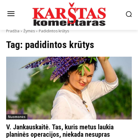
Pradžia
Žymės
Padidintos krūtys
Tag:
padidintos krūtys
Nuomonės
V. Jankauskaitė. Tas, kuris metus laukia
planinės operacijos, niekada nesupras