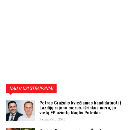
NAUJAUSI STRAIPSNIAI
Petras Gražulis kviečiamas kandidatuoti į
Lazdijų rajono merus: išrinkus meru, jo
vietą EP užimtų Naglis Puteikis
3 rugpjūčio, 2026