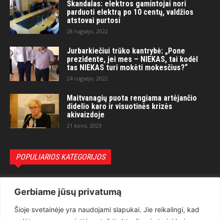
Skandalas: elektros gamintojai nori
parduoti elektrą po 10 centų, valdžios
atstovai purtosi
28 rugsėjo, 2022
Jurbarkiečiui trūko kantrybė: „Pone
prezidente, jei mes – NIEKAS, tai kodėl
tas NIEKAS turi mokėti mokesčius?“
24 rugsėjo, 2022
Maitvanagių puota rengiama artėjančio
didelio karo ir visuotinės krizės
akivaizdoje
21 kovo, 2023
POPULIARIOS KATEGORIJOS
Politika
3281
Gerbiame jūsų privatumą
Nuomonės
2174
Šioje svetainėje yra naudojami slapukai. Jie reikalingi, kad
Teisėsauga
1497