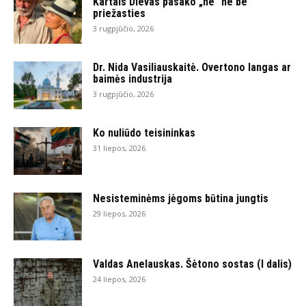
Kartais Dievas pasako „ne“ ne be
priežasties
3 rugpjūčio, 2026
Dr. Nida Vasiliauskaitė. Overtono langas ar
baimės industrija
3 rugpjūčio, 2026
Ko nuliūdo teisininkas
31 liepos, 2026
Nesisteminėms jėgoms būtina jungtis
29 liepos, 2026
Valdas Anelauskas. Šėtono sostas (I dalis)
24 liepos, 2026