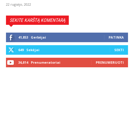
22 rugsėjo, 2022
SEKITE KARŠTĄ KOMENTARĄ
41,853
Gerbėjai
PATINKA
649
Sekėjai
SEKTI
36,814
Prenumeratoriai
PRENUMERUOTI