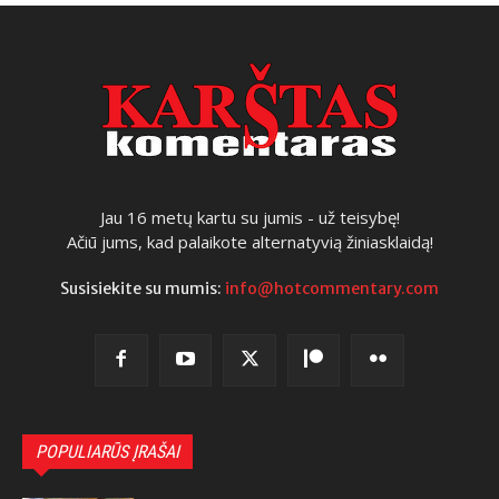
Jau 16 metų kartu su jumis - už teisybę!
Ačiū jums, kad palaikote alternatyvią žiniasklaidą!
Susisiekite su mumis:
info@hotcommentary.com
POPULIARŪS ĮRAŠAI