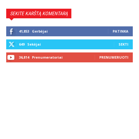
SEKITE KARŠTĄ KOMENTARĄ
41,853
Gerbėjai
PATINKA
649
Sekėjai
SEKTI
36,814
Prenumeratoriai
PRENUMERUOTI