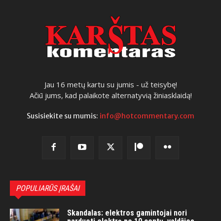
Jau 16 metų kartu su jumis - už teisybę!
Ačiū jums, kad palaikote alternatyvią žiniasklaidą!
Susisiekite su mumis:
info@hotcommentary.com
POPULIARŪS ĮRAŠAI
Skandalas: elektros gamintojai nori