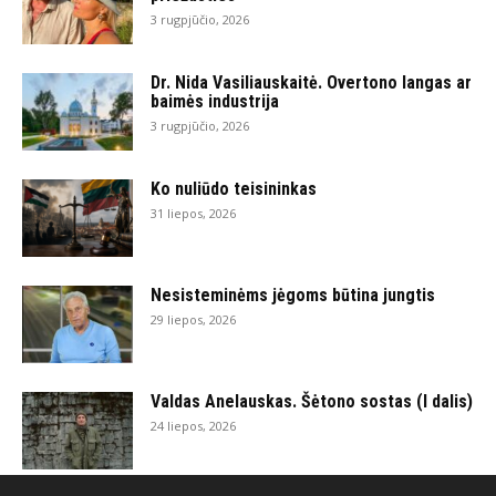
3 rugpjūčio, 2026
Dr. Nida Vasiliauskaitė. Overtono langas ar
baimės industrija
3 rugpjūčio, 2026
Ko nuliūdo teisininkas
31 liepos, 2026
Nesisteminėms jėgoms būtina jungtis
29 liepos, 2026
Valdas Anelauskas. Šėtono sostas (I dalis)
24 liepos, 2026