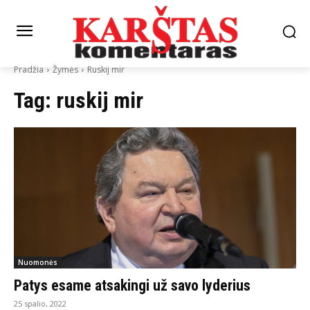
Pradžia
Žymės
Ruskij mir
Tag:
ruskij mir
Nuomonės
Patys esame atsakingi už savo lyderius
25 spalio, 2022