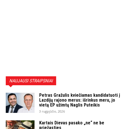
NAUJAUSI STRAIPSNIAI
Petras Gražulis kviečiamas kandidatuoti į
Lazdijų rajono merus: išrinkus meru, jo
vietą EP užimtų Naglis Puteikis
3 rugpjūčio, 2026
Kartais Dievas pasako „ne“ ne be
priežasties