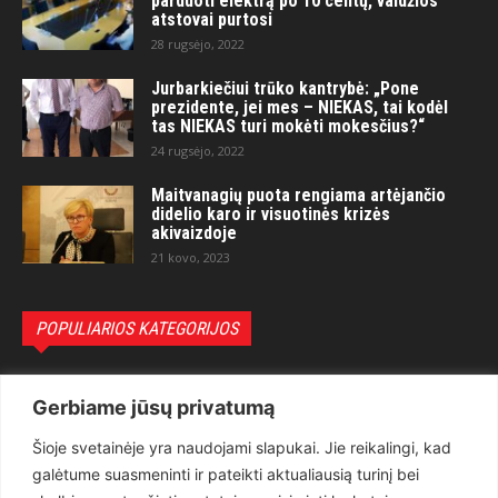
parduoti elektrą po 10 centų, valdžios
atstovai purtosi
28 rugsėjo, 2022
Jurbarkiečiui trūko kantrybė: „Pone
prezidente, jei mes – NIEKAS, tai kodėl
tas NIEKAS turi mokėti mokesčius?“
24 rugsėjo, 2022
Maitvanagių puota rengiama artėjančio
didelio karo ir visuotinės krizės
akivaizdoje
21 kovo, 2023
POPULIARIOS KATEGORIJOS
Politika
3281
Gerbiame jūsų privatumą
Nuomonės
2174
Šioje svetainėje yra naudojami slapukai. Jie reikalingi, kad
Teisėsauga
1497
galėtume suasmeninti ir pateikti aktualiausią turinį bei
Aktualu
1373