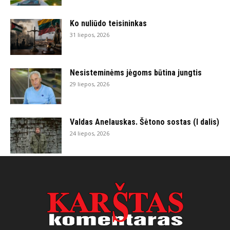
Ko nuliūdo teisininkas
31 liepos, 2026
Nesisteminėms jėgoms būtina jungtis
29 liepos, 2026
Valdas Anelauskas. Šėtono sostas (I dalis)
24 liepos, 2026