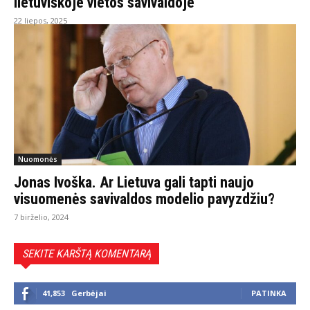
lietuviškoje vietos savivaldoje
22 liepos, 2025
Nuomonės
Jonas Ivoška. Ar Lietuva gali tapti naujo
visuomenės savivaldos modelio pavyzdžiu?
7 birželio, 2024
SEKITE KARŠTĄ KOMENTARĄ
41,853
Gerbėjai
PATINKA