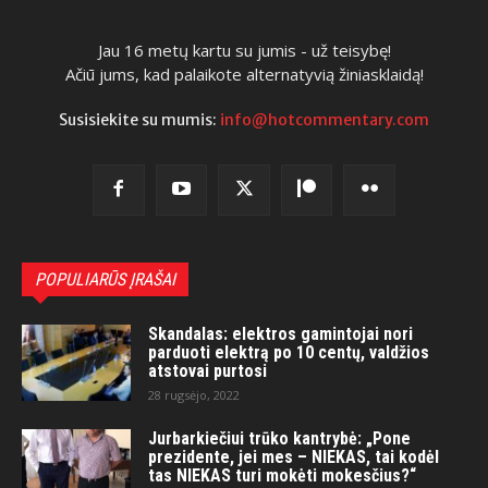
Jau 16 metų kartu su jumis - už teisybę!
Ačiū jums, kad palaikote alternatyvią žiniasklaidą!
Susisiekite su mumis:
info@hotcommentary.com
POPULIARŪS ĮRAŠAI
Skandalas: elektros gamintojai nori
parduoti elektrą po 10 centų, valdžios
atstovai purtosi
28 rugsėjo, 2022
Jurbarkiečiui trūko kantrybė: „Pone
prezidente, jei mes – NIEKAS, tai kodėl
tas NIEKAS turi mokėti mokesčius?“