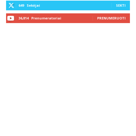
649
Sekėjai
SEKTI
36,814
Prenumeratoriai
PRENUMERUOTI