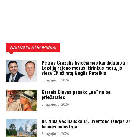
NAUJAUSI STRAIPSNIAI
Petras Gražulis kviečiamas kandidatuoti į
Lazdijų rajono merus: išrinkus meru, jo
vietą EP užimtų Naglis Puteikis
3 rugpjūčio, 2026
Kartais Dievas pasako „ne“ ne be
priežasties
3 rugpjūčio, 2026
Dr. Nida Vasiliauskaitė. Overtono langas ar
baimės industrija
3 rugpjūčio, 2026