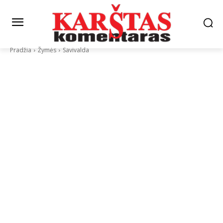
Pradžia
Žymės
Savivalda