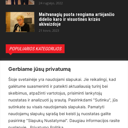
24 rugsėjo, 2022
Maitvanagių puota rengiama artėjančio
didelio karo ir visuotinės krizės
akivaizdoje
21 kovo, 2023
POPULIARIOS KATEGORIJOS
Politika
3281
Gerbiame jūsų privatumą
Nuomonės
2174
Šioje svetainėje yra naudojami slapukai. Jie reikalingi, kad
Teisėsauga
1497
galėtume suasmeninti ir pateikti aktualiausią turinį bei
Aktualu
1373
skelbimus, atpažinti vartotojus, prisiminti lankytojų
Lietuva
619
nuostatas ir analizuoti jų srautą. Pasirinkdami "Sutinku", jūs
sutinkate su visais naudojamais slapukais. Pamatyti
Pasaulis
560
naudojamų slapukų sąrašą bei keisti jų nuostatas galite
Статьи на русском
282
pasirinkę "Slapukų Nustatymai". Daugiau informacijos rasite
Articles in english
160
puslapyje .
Privatumo Politika