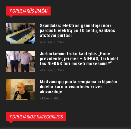
POPULIARŪS ĮRAŠAI
Skandalas: elektros gamintojai nori
parduoti elektrą po 10 centų, valdžios
atstovai purtosi
28 rugsėjo, 2022
Jurbarkiečiui trūko kantrybė: „Pone
prezidente, jei mes – NIEKAS, tai kodėl
tas NIEKAS turi mokėti mokesčius?“
24 rugsėjo, 2022
Maitvanagių puota rengiama artėjančio
didelio karo ir visuotinės krizės
akivaizdoje
21 kovo, 2023
POPULIARIOS KATEGORIJOS