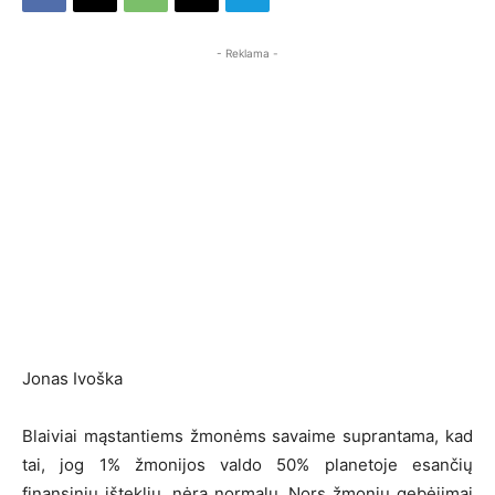
- Reklama -
Jonas Ivoška
Blaiviai mąstantiems žmonėms savaime suprantama, kad
tai, jog 1% žmonijos valdo 50% planetoje esančių
finansinių išteklių, nėra normalu. Nors žmonių gebėjimai