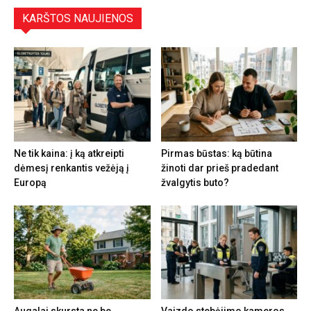
KARŠTOS NAUJIENOS
Ne tik kaina: į ką atkreipti
Pirmas būstas: ką būtina
dėmesį renkantis vežėją į
žinoti dar prieš pradedant
Europą
žvalgytis buto?
Augalai skursta ne be
Vaizdo stebėjimo kameros