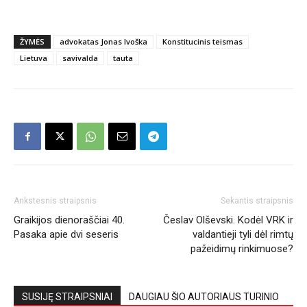
ŽYMĖS
advokatas Jonas Ivoška
Konstitucinis teismas
Lietuva
savivalda
tauta
Ankstesnis straipsnis
Sekantis straipsnis
Graikijos dienoraščiai 40.
Česlav Olševski. Kodėl VRK ir
Pasaka apie dvi seseris
valdantieji tyli dėl rimtų
pažeidimų rinkimuose?
SUSIJĘ STRAIPSNIAI
DAUGIAU ŠIO AUTORIAUS TURINIO