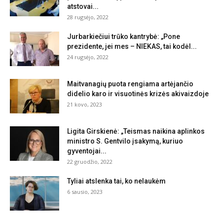
atstovai...
28 rugsėjo, 2022
Jurbarkiečiui trūko kantrybė: „Pone
prezidente, jei mes – NIEKAS, tai kodėl...
24 rugsėjo, 2022
Maitvanagių puota rengiama artėjančio
didelio karo ir visuotinės krizės akivaizdoje
21 kovo, 2023
Ligita Girskienė: „Teismas naikina aplinkos
ministro S. Gentvilo įsakymą, kuriuo
gyventojai...
22 gruodžio, 2022
Tyliai atslenka tai, ko nelaukėm
6 sausio, 2023