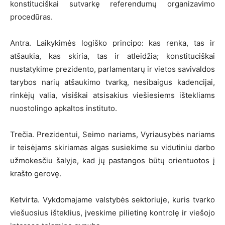
konstituciškai sutvarkę referendumų organizavimo
procedūras.
Antra. Laikykimės logiško principo: kas renka, tas ir
atšaukia, kas skiria, tas ir atleidžia; konstituciškai
nustatykime prezidento, parlamentarų ir vietos savivaldos
tarybos narių atšaukimo tvarką, nesibaigus kadencijai,
rinkėjų valia, visiškai atsisakius viešiesiems ištekliams
nuostolingo apkaltos instituto.
Trečia. Prezidentui, Seimo nariams, Vyriausybės nariams
ir teisėjams skiriamas algas susiekime su vidutiniu darbo
užmokesčiu šalyje, kad jų pastangos būtų orientuotos į
krašto gerovę.
Ketvirta. Vykdomajame valstybės sektoriuje, kuris tvarko
viešuosius išteklius, įveskime pilietinę kontrolę ir viešojo