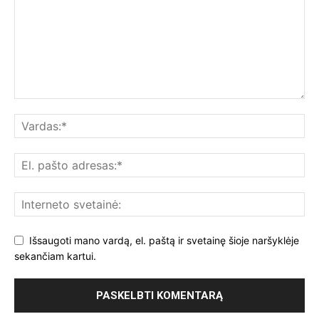
Išsaugoti mano vardą, el. paštą ir svetainę šioje naršyklėje
sekančiam kartui.