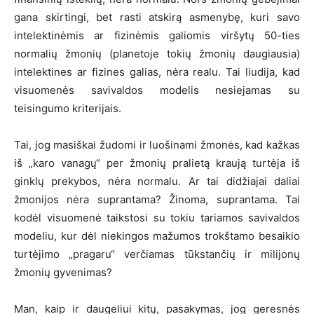
gana skirtingi, bet rasti atskirą asmenybę, kuri savo
intelektinėmis ar fizinėmis galiomis viršytų 50-ties
normalių žmonių (planetoje tokių žmonių daugiausia)
intelektines ar fizines galias, nėra realu. Tai liudija, kad
visuomenės savivaldos modelis nesiejamas su
teisingumo kriterijais.
Tai, jog masiškai žudomi ir luošinami žmonės, kad kažkas
iš „karo vanagų“ per žmonių pralietą kraują turtėja iš
ginklų prekybos, nėra normalu. Ar tai didžiajai daliai
žmonijos nėra suprantama? Žinoma, suprantama. Tai
kodėl visuomenė taikstosi su tokiu tariamos savivaldos
modeliu, kur dėl niekingos mažumos trokštamo besaikio
turtėjimo „pragaru“ verčiamas tūkstančių ir milijonų
žmonių gyvenimas?
Man, kaip ir daugeliui kitų, pasakymas, jog geresnės