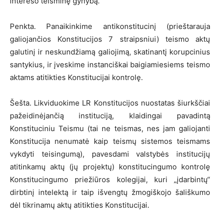
intereso teisminę gynybą.
Penkta. Panaikinkime antikonstitucinį (prieštarauja
galiojančios Konstitucijos 7 straipsniui) teismo aktų
galutinį ir neskundžiamą galiojimą, skatinantį korupcinius
santykius, ir įveskime instanciškai baigiamiesiems teismo
aktams atitikties Konstitucijai kontrolę.
Šešta. Likviduokime LR Konstitucijos nuostatas šiurkščiai
pažeidinėjančią instituciją, klaidingai pavadintą
Konstituciniu Teismu (tai ne teismas, nes jam galiojanti
Konstitucija nenumatė kaip teismų sistemos teismams
vykdyti teisingumą), pavesdami valstybės institucijų
atitinkamų aktų (jų projektų) konstitucingumo kontrolę
Konstitucingumo priežiūros kolegijai, kuri „įdarbintų“
dirbtinį intelektą ir taip išvengtų žmogiškojo šališkumo
dėl tikrinamų aktų atitikties Konstitucijai.