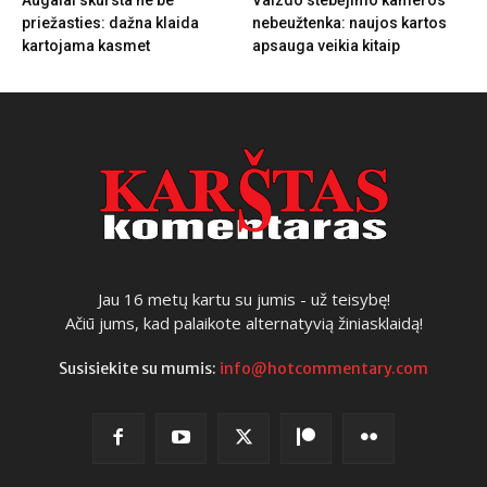
priežasties: dažna klaida
nebeužtenka: naujos kartos
kartojama kasmet
apsauga veikia kitaip
Jau 16 metų kartu su jumis - už teisybę!
Ačiū jums, kad palaikote alternatyvią žiniasklaidą!
Susisiekite su mumis:
info@hotcommentary.com