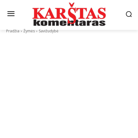
Pradžia
Žymės
Savižudybė