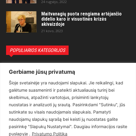
24 rugsėjo, 2022
Maitvanagių puota rengiama artėjančio
didelio karo ir visuotinės krizės
akivaizdoje
21 kovo, 2023
POPULIARIOS KATEGORIJOS
Politika
3281
Gerbiame jūsų privatumą
Nuomonės
2174
Šioje svetainėje yra naudojami slapukai. Jie reikalingi, kad
Teisėsauga
1497
galėtume suasmeninti ir pateikti aktualiausią turinį bei
Aktualu
1373
skelbimus, atpažinti vartotojus, prisiminti lankytojų
Lietuva
619
nuostatas ir analizuoti jų srautą. Pasirinkdami "Sutinku", jūs
sutinkate su visais naudojamais slapukais. Pamatyti
Pasaulis
560
naudojamų slapukų sąrašą bei keisti jų nuostatas galite
Статьи на русском
282
pasirinkę "Slapukų Nustatymai". Daugiau informacijos rasite
Articles in english
160
puslapyje .
Privatumo Politika