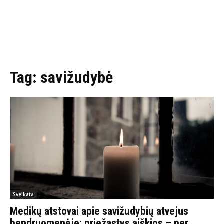
Tag:
savižudybė
Sveikata
Medikų atstovai apie savižudybių atvejus
bendruomenėje: priežastys aiškios – per