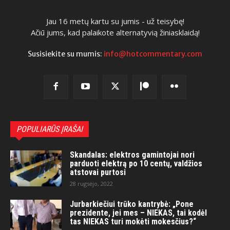
Jau 16 metų kartu su jumis - už teisybę!
Ačiū jums, kad palaikote alternatyvią žiniasklaidą!
Susisiekite su mumis:
info@hotcommentary.com
POPULIARŪS ĮRAŠAI
Skandalas: elektros gamintojai nori
parduoti elektrą po 10 centų, valdžios
atstovai purtosi
28 rugsėjo, 2022
Jurbarkiečiui trūko kantrybė: „Pone
prezidente, jei mes – NIEKAS, tai kodėl
tas NIEKAS turi mokėti mokesčius?“