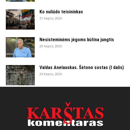
Ko nuliūdo teisininkas
31 liepos, 2026
Nesisteminėms jėgoms būtina jungtis
29 liepos, 2026
Valdas Anelauskas. Šėtono sostas (I dalis)
24 liepos, 2026