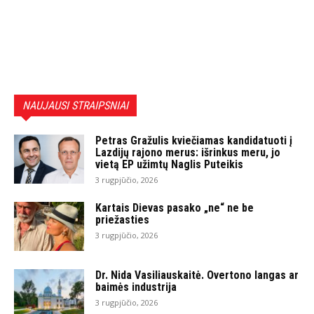
NAUJAUSI STRAIPSNIAI
Petras Gražulis kviečiamas kandidatuoti į
Lazdijų rajono merus: išrinkus meru, jo
vietą EP užimtų Naglis Puteikis
3 rugpjūčio, 2026
Kartais Dievas pasako „ne“ ne be
priežasties
3 rugpjūčio, 2026
Dr. Nida Vasiliauskaitė. Overtono langas ar
baimės industrija
3 rugpjūčio, 2026