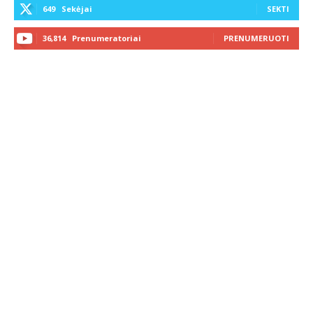
649
Sekėjai
SEKTI
36,814
Prenumeratoriai
PRENUMERUOTI