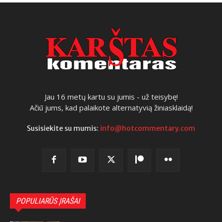
Jau 16 metų kartu su jumis - už teisybę!
Ačiū jums, kad palaikote alternatyvią žiniasklaidą!
Susisiekite su mumis:
info@hotcommentary.com
POPULIARŪS ĮRAŠAI