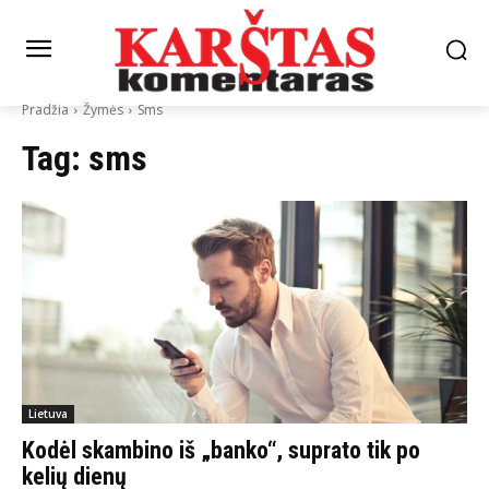
Pradžia
Žymės
Sms
Tag:
sms
Lietuva
Kodėl skambino iš „banko“, suprato tik po
kelių dienų