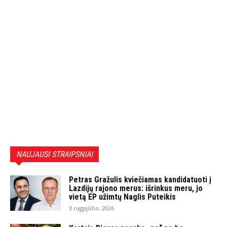
NAUJAUSI STRAIPSNIAI
Petras Gražulis kviečiamas kandidatuoti į
Lazdijų rajono merus: išrinkus meru, jo
vietą EP užimtų Naglis Puteikis
3 rugpjūčio, 2026