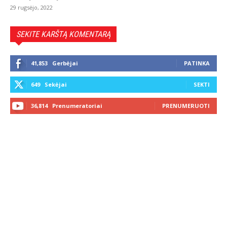
29 rugsėjo, 2022
SEKITE KARŠTĄ KOMENTARĄ
41,853
Gerbėjai
PATINKA
649
Sekėjai
SEKTI
36,814
Prenumeratoriai
PRENUMERUOTI