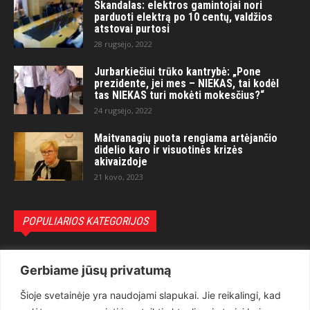
Skandalas: elektros gamintojai nori
parduoti elektrą po 10 centų, valdžios
atstovai purtosi
28 rugsėjo, 2022
Jurbarkiečiui trūko kantrybė: „Pone
prezidente, jei mes – NIEKAS, tai kodėl
tas NIEKAS turi mokėti mokesčius?“
24 rugsėjo, 2022
Maitvanagių puota rengiama artėjančio
didelio karo ir visuotinės krizės
akivaizdoje
21 kovo, 2023
POPULIARIOS KATEGORIJOS
Politika
3281
Gerbiame jūsų privatumą
Nuomonės
2174
Šioje svetainėje yra naudojami slapukai. Jie reikalingi, kad
Teisėsauga
1497