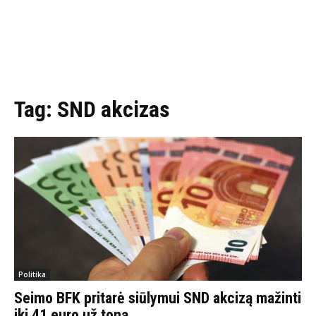
Tag:
SND akcizas
Politika
Seimo BFK pritarė siūlymui SND akcizą mažinti
iki 41 euro už toną