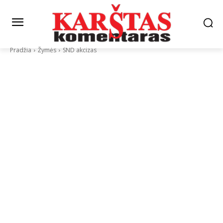
Pradžia
Žymės
SND akcizas