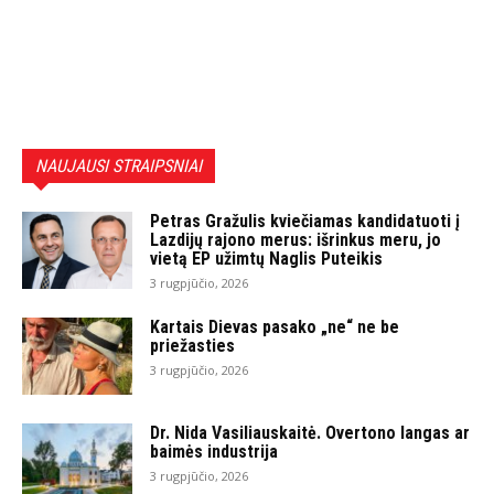
NAUJAUSI STRAIPSNIAI
Petras Gražulis kviečiamas kandidatuoti į
Lazdijų rajono merus: išrinkus meru, jo
vietą EP užimtų Naglis Puteikis
3 rugpjūčio, 2026
Kartais Dievas pasako „ne“ ne be
priežasties
3 rugpjūčio, 2026
Dr. Nida Vasiliauskaitė. Overtono langas ar
baimės industrija
3 rugpjūčio, 2026