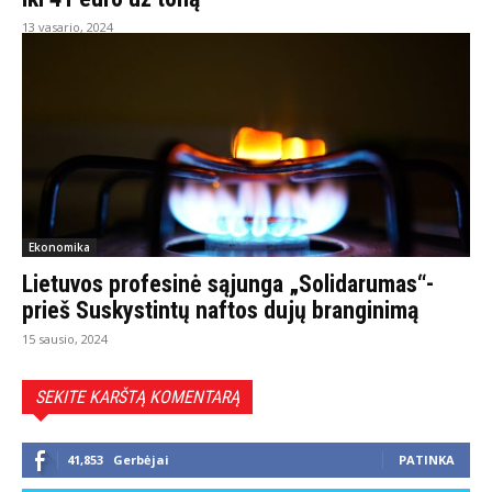
13 vasario, 2024
Ekonomika
Lietuvos profesinė sąjunga „Solidarumas“-
prieš Suskystintų naftos dujų branginimą
15 sausio, 2024
SEKITE KARŠTĄ KOMENTARĄ
41,853
Gerbėjai
PATINKA