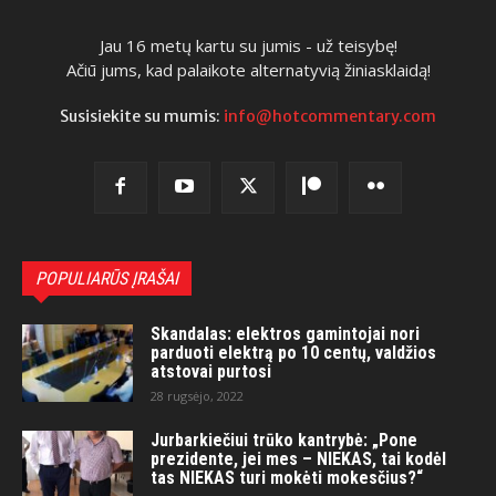
Jau 16 metų kartu su jumis - už teisybę!
Ačiū jums, kad palaikote alternatyvią žiniasklaidą!
Susisiekite su mumis:
info@hotcommentary.com
POPULIARŪS ĮRAŠAI
Skandalas: elektros gamintojai nori
parduoti elektrą po 10 centų, valdžios
atstovai purtosi
28 rugsėjo, 2022
Jurbarkiečiui trūko kantrybė: „Pone
prezidente, jei mes – NIEKAS, tai kodėl
tas NIEKAS turi mokėti mokesčius?“