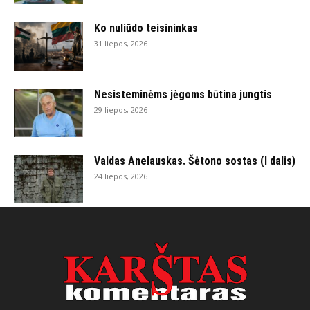
Ko nuliūdo teisininkas
31 liepos, 2026
Nesisteminėms jėgoms būtina jungtis
29 liepos, 2026
Valdas Anelauskas. Šėtono sostas (I dalis)
24 liepos, 2026