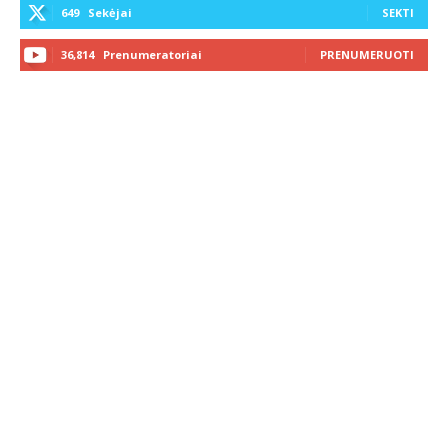
649
Sekėjai
SEKTI
36,814
Prenumeratoriai
PRENUMERUOTI