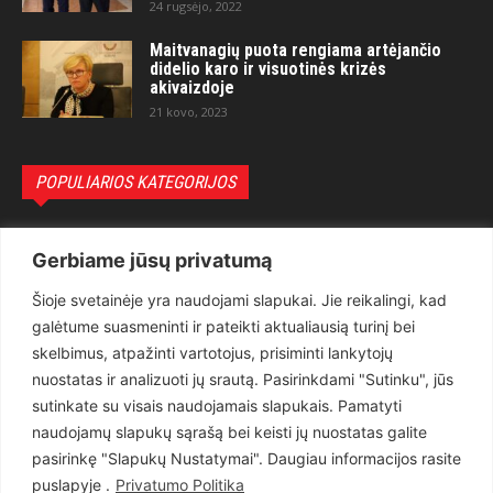
24 rugsėjo, 2022
Maitvanagių puota rengiama artėjančio
didelio karo ir visuotinės krizės
akivaizdoje
21 kovo, 2023
POPULIARIOS KATEGORIJOS
Politika
3281
Gerbiame jūsų privatumą
Nuomonės
2174
Šioje svetainėje yra naudojami slapukai. Jie reikalingi, kad
Teisėsauga
1497
galėtume suasmeninti ir pateikti aktualiausią turinį bei
Aktualu
1373
skelbimus, atpažinti vartotojus, prisiminti lankytojų
Lietuva
619
nuostatas ir analizuoti jų srautą. Pasirinkdami "Sutinku", jūs
sutinkate su visais naudojamais slapukais. Pamatyti
Pasaulis
560
naudojamų slapukų sąrašą bei keisti jų nuostatas galite
Статьи на русском
282
pasirinkę "Slapukų Nustatymai". Daugiau informacijos rasite
Articles in english
160
puslapyje .
Privatumo Politika