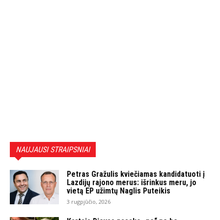
NAUJAUSI STRAIPSNIAI
Petras Gražulis kviečiamas kandidatuoti į
Lazdijų rajono merus: išrinkus meru, jo
vietą EP užimtų Naglis Puteikis
3 rugpjūčio, 2026