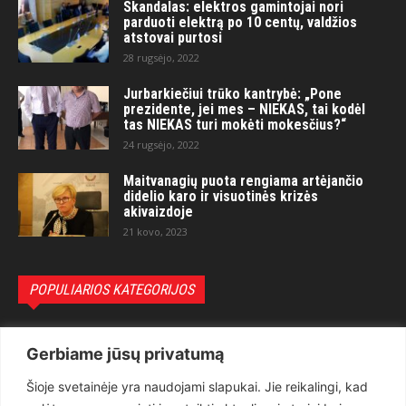
Skandalas: elektros gamintojai nori
parduoti elektrą po 10 centų, valdžios
atstovai purtosi
28 rugsėjo, 2022
Jurbarkiečiui trūko kantrybė: „Pone
prezidente, jei mes – NIEKAS, tai kodėl
tas NIEKAS turi mokėti mokesčius?“
24 rugsėjo, 2022
Maitvanagių puota rengiama artėjančio
didelio karo ir visuotinės krizės
akivaizdoje
21 kovo, 2023
POPULIARIOS KATEGORIJOS
Politika
3281
Gerbiame jūsų privatumą
Nuomonės
2174
Šioje svetainėje yra naudojami slapukai. Jie reikalingi, kad
Teisėsauga
1497