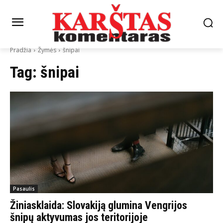
Pradžia
Žymės
šnipai
Tag:
šnipai
Pasaulis
Žiniasklaida: Slovakiją glumina Vengrijos
šnipų aktyvumas jos teritorijoje