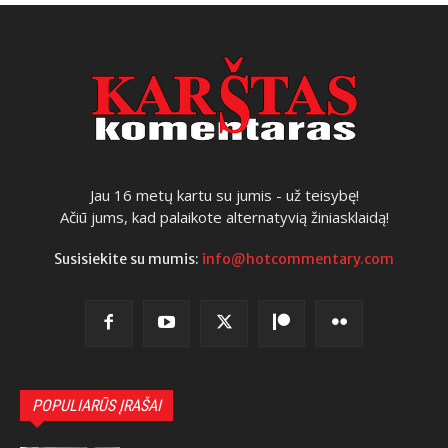
Jau 16 metų kartu su jumis - už teisybę!
Ačiū jums, kad palaikote alternatyvią žiniasklaidą!
Susisiekite su mumis:
info@hotcommentary.com
POPULIARŪS ĮRAŠAI