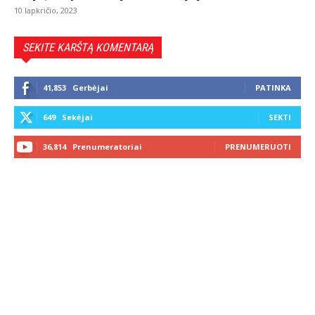
10 lapkričio, 2023
SEKITE KARŠTĄ KOMENTARĄ
41,853
Gerbėjai
PATINKA
649
Sekėjai
SEKTI
36,814
Prenumeratoriai
PRENUMERUOTI