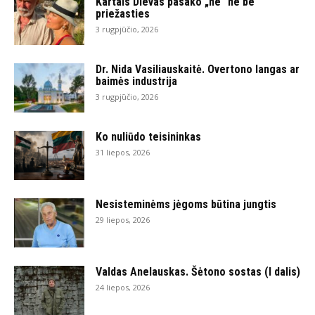
Kartais Dievas pasako „ne“ ne be
priežasties
3 rugpjūčio, 2026
Dr. Nida Vasiliauskaitė. Overtono langas ar
baimės industrija
3 rugpjūčio, 2026
Ko nuliūdo teisininkas
31 liepos, 2026
Nesisteminėms jėgoms būtina jungtis
29 liepos, 2026
Valdas Anelauskas. Šėtono sostas (I dalis)
24 liepos, 2026