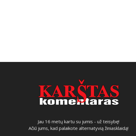
Jau 16 metų kartu su jumis - už teisybę!
Ačiū jums, kad palaikote alternatyvią žiniasklaidą!