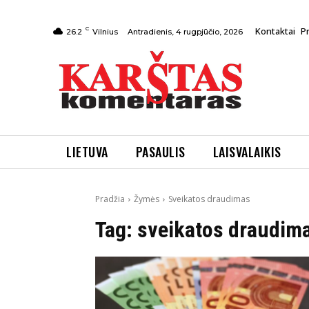
C
Kontaktai
P
Antradienis, 4 rugpjūčio, 2026
26.2
Vilnius
LIETUVA
PASAULIS
LAISVALAIKIS
Pradžia
Žymės
Sveikatos draudimas
Tag:
sveikatos draudim