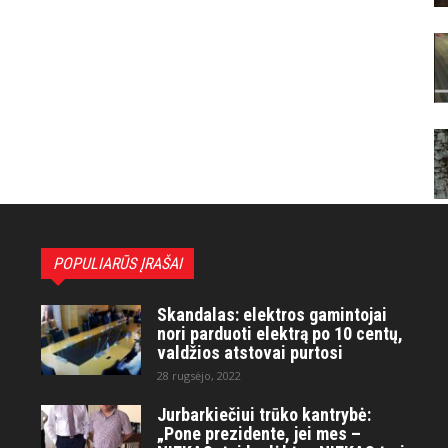
POPULIARŪS ĮRAŠAI
Skandalas: elektros gamintojai
nori parduoti elektrą po 10 centų,
valdžios atstovai purtosi
28 rugsėjo, 2022
Jurbarkiečiui trūko kantrybė:
„Pone prezidente, jei mes –