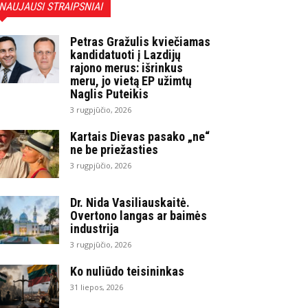
NAUJAUSI STRAIPSNIAI
Petras Gražulis kviečiamas
kandidatuoti į Lazdijų
rajono merus: išrinkus
meru, jo vietą EP užimtų
Naglis Puteikis
3 rugpjūčio, 2026
Kartais Dievas pasako „ne“
ne be priežasties
3 rugpjūčio, 2026
Dr. Nida Vasiliauskaitė.
Overtono langas ar baimės
industrija
3 rugpjūčio, 2026
Ko nuliūdo teisininkas
31 liepos, 2026