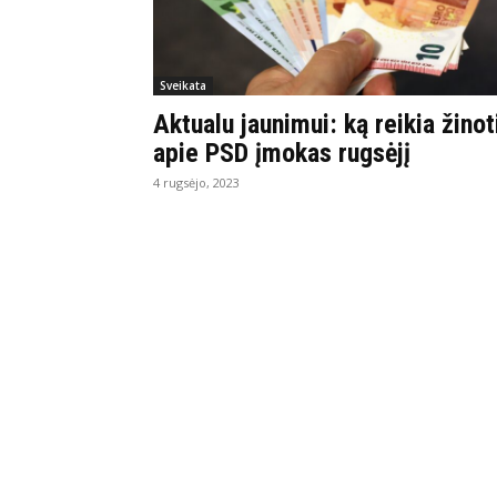
Sveikata
Aktualu jaunimui: ką reikia žinot
apie PSD įmokas rugsėjį
4 rugsėjo, 2023