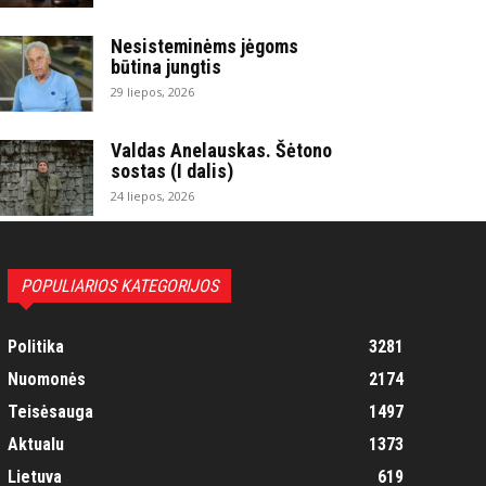
Nesisteminėms jėgoms
būtina jungtis
29 liepos, 2026
Valdas Anelauskas. Šėtono
sostas (I dalis)
24 liepos, 2026
POPULIARIOS KATEGORIJOS
Politika
3281
Nuomonės
2174
Teisėsauga
1497
Aktualu
1373
Lietuva
619