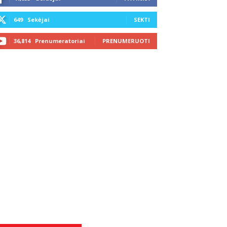
649
Sekėjai
SEKTI
36,814
Prenumeratoriai
PRENUMERUOTI