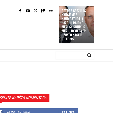
PETRAS GRAŽULIS
KVIEČIAMAS
KANDIDATUOTI Į
LAZDIJŲ RAJONO
MERUS: IŠRINKUS
MERU, JO VIETĄ EP
UŽIMTŲ NAGLIS
PUTEIKIS
SEKITE KARŠTĄ KOMENTARĄ
41,853
Gerbėjai
PATINKA