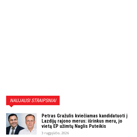
NAUJAUSI STRAIPSNIAI
Petras Gražulis kviečiamas kandidatuoti į
Lazdijų rajono merus: išrinkus meru, jo
vietą EP užimtų Naglis Puteikis
3 rugpjūčio, 2026