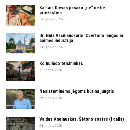
Kartais Dievas pasako „ne“ ne be
priežasties
3 rugpjūčio, 2026
Dr. Nida Vasiliauskaitė. Overtono langas ar
baimės industrija
3 rugpjūčio, 2026
Ko nuliūdo teisininkas
31 liepos, 2026
Nesisteminėms jėgoms būtina jungtis
29 liepos, 2026
Valdas Anelauskas. Šėtono sostas (I dalis)
24 liepos, 2026