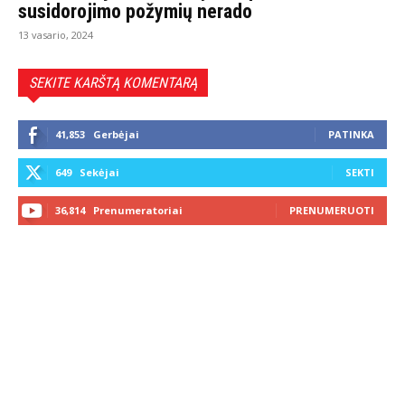
susidorojimo požymių nerado
13 vasario, 2024
SEKITE KARŠTĄ KOMENTARĄ
41,853
Gerbėjai
PATINKA
649
Sekėjai
SEKTI
36,814
Prenumeratoriai
PRENUMERUOTI