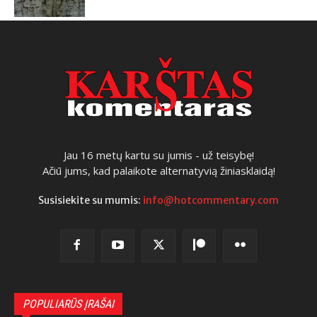
Jau 16 metų kartu su jumis - už teisybę!
Ačiū jums, kad palaikote alternatyvią žiniasklaidą!
Susisiekite su mumis:
info@hotcommentary.com
POPULIARŪS ĮRAŠAI