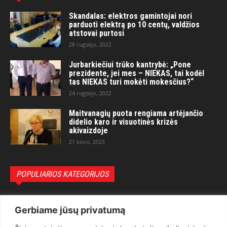
Skandalas: elektros gamintojai nori
parduoti elektrą po 10 centų, valdžios
atstovai purtosi
28 rugsėjo, 2022
Jurbarkiečiui trūko kantrybė: „Pone
prezidente, jei mes – NIEKAS, tai kodėl
tas NIEKAS turi mokėti mokesčius?“
24 rugsėjo, 2022
Maitvanagių puota rengiama artėjančio
didelio karo ir visuotinės krizės
akivaizdoje
21 kovo, 2023
POPULIARIOS KATEGORIJOS
Politika
3281
Gerbiame jūsų privatumą
Nuomonės
2174