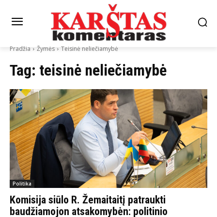
Pradžia
Žymės
Teisinė neliečiamybė
Tag:
teisinė neliečiamybė
Politika
Komisija siūlo R. Žemaitaitį patraukti
baudžiamojon atsakomybėn: politinio