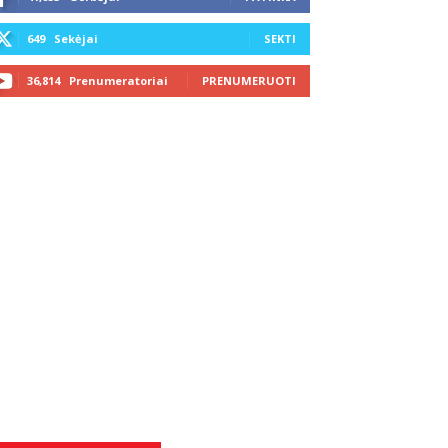
649
Sekėjai
SEKTI
36,814
Prenumeratoriai
PRENUMERUOTI