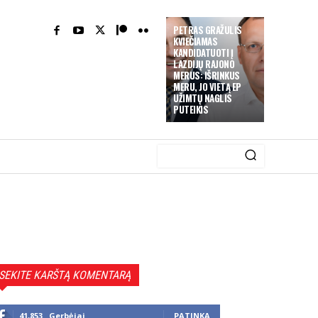
PETRAS GRAŽULIS
KVIEČIAMAS
KANDIDATUOTI Į
LAZDIJŲ RAJONO
MERUS: IŠRINKUS
MERU, JO VIETĄ EP
UŽIMTŲ NAGLIS
PUTEIKIS
SEKITE KARŠTĄ KOMENTARĄ
41,853
Gerbėjai
PATINKA