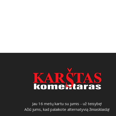
Jau 16 metų kartu su jumis - už teisybę!
Ačiū jums, kad palaikote alternatyvią žiniasklaidą!