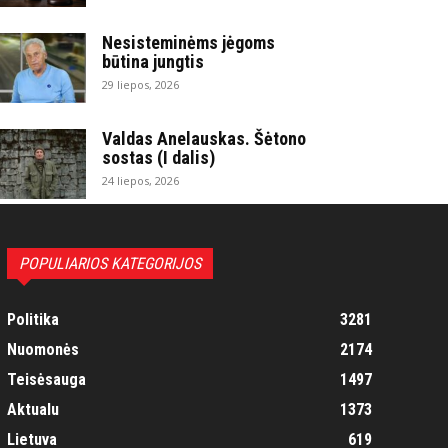
Nesisteminėms jėgoms
būtina jungtis
29 liepos, 2026
Valdas Anelauskas. Šėtono
sostas (I dalis)
24 liepos, 2026
POPULIARIOS KATEGORIJOS
Politika
3281
Nuomonės
2174
Teisėsauga
1497
Aktualu
1373
Lietuva
619