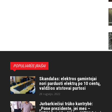
POPULIARŪS ĮRAŠAI
Skandalas: elektros gamintojai
nori parduoti elektrą po 10 centų,
valdžios atstovai purtosi
28 rugsėjo, 2022
Jurbarkiečiui trūko kantrybė:
„Pone prezidente, jei mes –