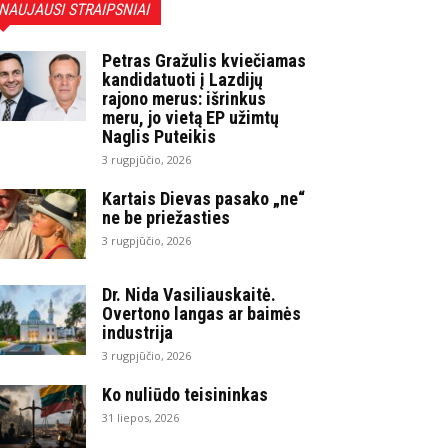
NAUJAUSI STRAIPSNIAI
Petras Gražulis kviečiamas
kandidatuoti į Lazdijų
rajono merus: išrinkus
meru, jo vietą EP užimtų
Naglis Puteikis
3 rugpjūčio, 2026
Kartais Dievas pasako „ne“
ne be priežasties
3 rugpjūčio, 2026
Dr. Nida Vasiliauskaitė.
Overtono langas ar baimės
industrija
3 rugpjūčio, 2026
Ko nuliūdo teisininkas
31 liepos, 2026