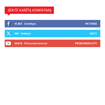
SEKITE KARŠTĄ KOMENTARĄ
41,853
Gerbėjai
PATINKA
649
Sekėjai
SEKTI
36,814
Prenumeratoriai
PRENUMERUOTI