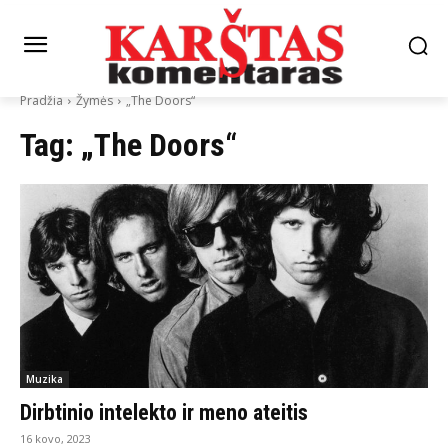
Pradžia
Žymės
„The Doors“
Tag:
„The Doors“
Muzika
Dirbtinio intelekto ir meno ateitis
16 kovo, 2023