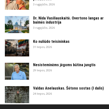
3 rugpjūčio, 2026
Dr. Nida Vasiliauskaitė. Overtono langas ar
baimės industrija
3 rugpjūčio, 2026
Ko nuliūdo teisininkas
31 liepos, 2026
Nesisteminėms jėgoms būtina jungtis
29 liepos, 2026
Valdas Anelauskas. Šėtono sostas (I dalis)
24 liepos, 2026