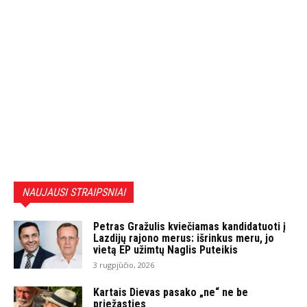
NAUJAUSI STRAIPSNIAI
Petras Gražulis kviečiamas kandidatuoti į
Lazdijų rajono merus: išrinkus meru, jo
vietą EP užimtų Naglis Puteikis
3 rugpjūčio, 2026
Kartais Dievas pasako „ne“ ne be
priežasties