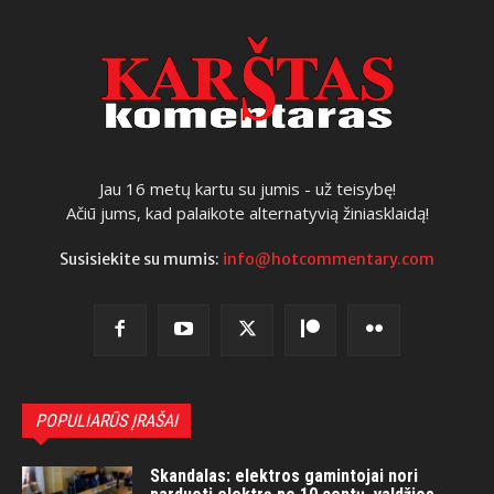
Jau 16 metų kartu su jumis - už teisybę!
Ačiū jums, kad palaikote alternatyvią žiniasklaidą!
Susisiekite su mumis:
info@hotcommentary.com
POPULIARŪS ĮRAŠAI
Skandalas: elektros gamintojai nori