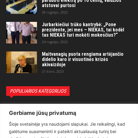
parduoti elektrą po 10 centų, valdžios
atstovai purtosi
28 rugsėjo, 2022
Jurbarkiečiui trūko kantrybė: „Pone
prezidente, jei mes – NIEKAS, tai kodėl
tas NIEKAS turi mokėti mokesčius?“
24 rugsėjo, 2022
Maitvanagių puota rengiama artėjančio
didelio karo ir visuotinės krizės
akivaizdoje
21 kovo, 2023
POPULIARIOS KATEGORIJOS
Politika
3281
Gerbiame jūsų privatumą
Nuomonės
2174
Šioje svetainėje yra naudojami slapukai. Jie reikalingi, kad
Teisėsauga
1497
galėtume suasmeninti ir pateikti aktualiausią turinį bei
Aktualu
1373