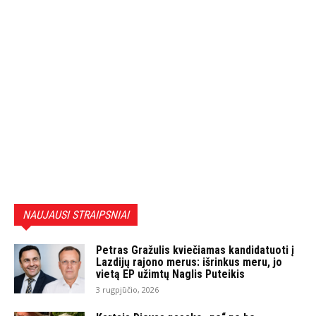
NAUJAUSI STRAIPSNIAI
Petras Gražulis kviečiamas kandidatuoti į
Lazdijų rajono merus: išrinkus meru, jo
vietą EP užimtų Naglis Puteikis
3 rugpjūčio, 2026