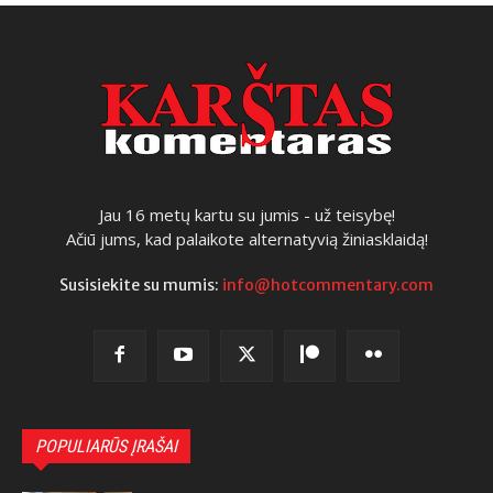
Jau 16 metų kartu su jumis - už teisybę!
Ačiū jums, kad palaikote alternatyvią žiniasklaidą!
Susisiekite su mumis:
info@hotcommentary.com
POPULIARŪS ĮRAŠAI