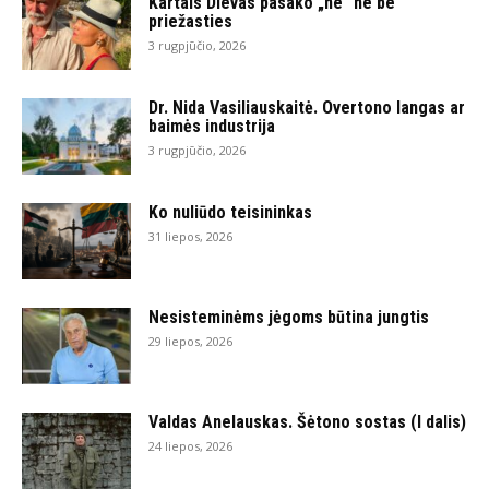
Kartais Dievas pasako „ne“ ne be
priežasties
3 rugpjūčio, 2026
Dr. Nida Vasiliauskaitė. Overtono langas ar
baimės industrija
3 rugpjūčio, 2026
Ko nuliūdo teisininkas
31 liepos, 2026
Nesisteminėms jėgoms būtina jungtis
29 liepos, 2026
Valdas Anelauskas. Šėtono sostas (I dalis)
24 liepos, 2026