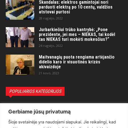
Skandalas: elektros gamintojai nori
parduoti elektrą po 10 centų, valdžios
atstovai purtosi
28 rugsėjo, 2022
Jurbarkiečiui trūko kantrybė: „Pone
prezidente, jei mes – NIEKAS, tai kodėl
tas NIEKAS turi mokėti mokesčius?“
24 rugsėjo, 2022
Maitvanagių puota rengiama artėjančio
didelio karo ir visuotinės krizės
akivaizdoje
21 kovo, 2023
POPULIARIOS KATEGORIJOS
Politika
3281
Gerbiame jūsų privatumą
Nuomonės
2174
Šioje svetainėje yra naudojami slapukai. Jie reikalingi, kad
Teisėsauga
1497