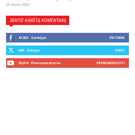
22 sausio, 2025
SEKITE KARŠTĄ KOMENTARĄ
41,853
Gerbėjai
PATINKA
649
Sekėjai
SEKTI
36,814
Prenumeratoriai
PRENUMERUOTI