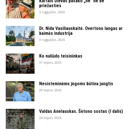
Kartais Dievas pasako „ne“ ne be
priežasties
3 rugpjūčio, 2026
Dr. Nida Vasiliauskaitė. Overtono langas ar
baimės industrija
3 rugpjūčio, 2026
Ko nuliūdo teisininkas
31 liepos, 2026
Nesisteminėms jėgoms būtina jungtis
29 liepos, 2026
Valdas Anelauskas. Šėtono sostas (I dalis)
24 liepos, 2026