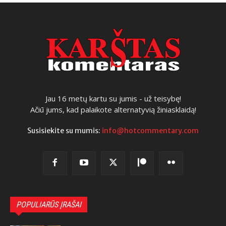
Jau 16 metų kartu su jumis - už teisybę!
Ačiū jums, kad palaikote alternatyvią žiniasklaidą!
Susisiekite su mumis:
info@hotcommentary.com
POPULIARŪS ĮRAŠAI