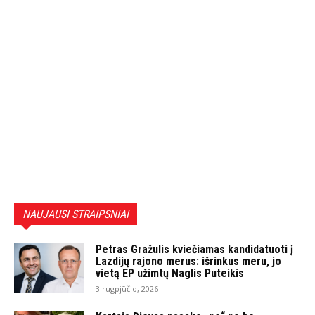
NAUJAUSI STRAIPSNIAI
Petras Gražulis kviečiamas kandidatuoti į
Lazdijų rajono merus: išrinkus meru, jo
vietą EP užimtų Naglis Puteikis
3 rugpjūčio, 2026