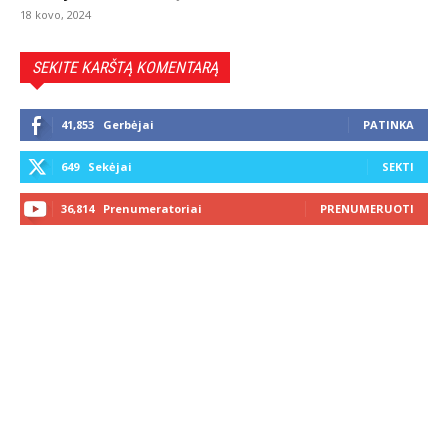
18 kovo, 2024
SEKITE KARŠTĄ KOMENTARĄ
41,853
Gerbėjai
PATINKA
649
Sekėjai
SEKTI
36,814
Prenumeratoriai
PRENUMERUOTI