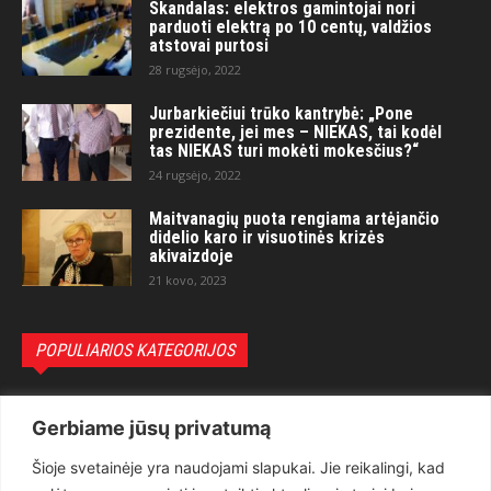
Skandalas: elektros gamintojai nori
parduoti elektrą po 10 centų, valdžios
atstovai purtosi
28 rugsėjo, 2022
Jurbarkiečiui trūko kantrybė: „Pone
prezidente, jei mes – NIEKAS, tai kodėl
tas NIEKAS turi mokėti mokesčius?“
24 rugsėjo, 2022
Maitvanagių puota rengiama artėjančio
didelio karo ir visuotinės krizės
akivaizdoje
21 kovo, 2023
POPULIARIOS KATEGORIJOS
Politika
3281
Gerbiame jūsų privatumą
Nuomonės
2174
Šioje svetainėje yra naudojami slapukai. Jie reikalingi, kad
Teisėsauga
1497