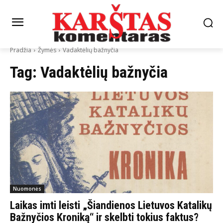
Pradžia
Žymės
Vadaktėlių bažnyčia
Tag:
Vadaktėlių bažnyčia
Nuomonės
Laikas imti leisti „Šiandienos Lietuvos Katalikų
Bažnyčios Kroniką“ ir skelbti tokius faktus?