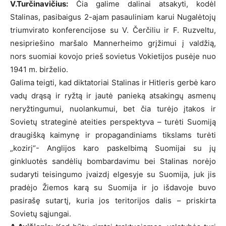
V.Turčinavičius:
Čia galime dalinai atsakyti, kodėl
Stalinas, pasibaigus 2-ajam pasauliniam karui Nugalėtojų
triumvirato konferencijose su V. Čerčiliu ir F. Ruzveltu,
nesipriešino maršalo Mannerheimo grįžimui į valdžią,
nors suomiai kovojo prieš sovietus Vokietijos pusėje nuo
1941 m. birželio.
Galima teigti, kad diktatoriai Stalinas ir Hitleris gerbė karo
vadų drąsą ir ryžtą ir jautė panieką atsakingų asmenų
neryžtingumui, nuolankumui, bet čia turėjo įtakos ir
Sovietų strateginė ateities perspektyva – turėti Suomiją
draugišką kaimynę ir propagandiniams tikslams turėti
„kozirį“- Anglijos karo paskelbimą Suomijai su jų
ginkluotės sandėlių bombardavimu bei Stalinas norėjo
sudaryti teisingumo įvaizdį elgesyje su Suomija, juk jis
pradėjo Žiemos karą su Suomija ir jo išdavoje buvo
pasirašę sutartį, kuria jos teritorijos dalis – priskirta
Sovietų sąjungai.