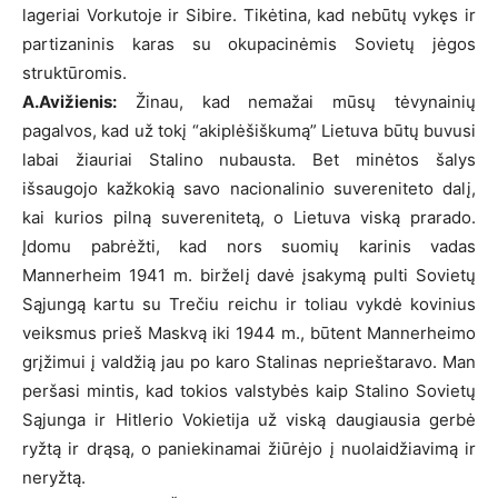
lageriai Vorkutoje ir Sibire. Tikėtina, kad nebūtų vykęs ir
partizaninis karas su okupacinėmis Sovietų jėgos
struktūromis.
A.Avižienis:
Žinau, kad nemažai mūsų tėvynainių
pagalvos, kad už tokį “akiplėšiškumą” Lietuva būtų buvusi
labai žiauriai Stalino nubausta. Bet minėtos šalys
išsaugojo kažkokią savo nacionalinio suvereniteto dalį,
kai kurios pilną suverenitetą, o Lietuva viską prarado.
Įdomu pabrėžti, kad nors suomių karinis vadas
Mannerheim 1941 m. birželį davė įsakymą pulti Sovietų
Sąjungą kartu su Trečiu reichu ir toliau vykdė kovinius
veiksmus prieš Maskvą iki 1944 m., būtent Mannerheimo
grįžimui į valdžią jau po karo Stalinas neprieštaravo. Man
peršasi mintis, kad tokios valstybės kaip Stalino Sovietų
Sąjunga ir Hitlerio Vokietija už viską daugiausia gerbė
ryžtą ir drąsą, o paniekinamai žiūrėjo į nuolaidžiavimą ir
neryžtą.