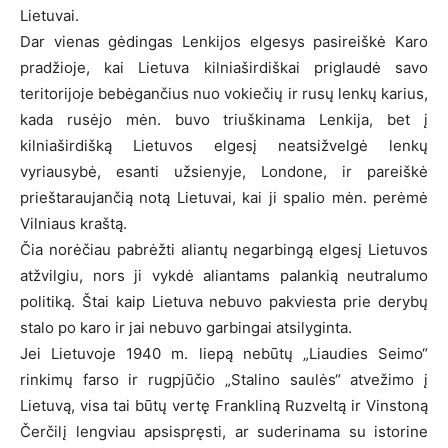
Lietuvai.
Dar vienas gėdingas Lenkijos elgesys pasireiškė Karo
pradžioje, kai Lietuva kilniaširdiškai priglaudė savo
teritorijoje bebėgančius nuo vokiečių ir rusų lenkų karius,
kada rusėjo mėn. buvo triuškinama Lenkija, bet į
kilniaširdišką Lietuvos elgesį neatsižvelgė lenkų
vyriausybė, esanti užsienyje, Londone, ir pareiškė
prieštaraujančią notą Lietuvai, kai ji spalio mėn. perėmė
Vilniaus kraštą.
Čia norėčiau pabrėžti aliantų negarbingą elgesį Lietuvos
atžvilgiu, nors ji vykdė aliantams palankią neutralumo
politiką. Štai kaip Lietuva nebuvo pakviesta prie derybų
stalo po karo ir jai nebuvo garbingai atsilyginta.
Jei Lietuvoje 1940 m. liepą nebūtų „Liaudies Seimo“
rinkimų farso ir rugpjūčio „Stalino saulės“ atvežimo į
Lietuvą, visa tai būtų vertę Frankliną Ruzveltą ir Vinstoną
Čerčilį lengviau apsispręsti, ar suderinama su istorine