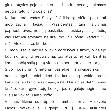
ginkluotąsias pajėgas ir sutelkti kariuomenę į tinkamas
neutralitetui ginti pozicijas“.
Kariuomenės vadas Stasys Raštikis irgi siūlęs paskelbti
mobilizaciją, tačiau „Prezidentas tam siūlymui
paprieštaravęs, nes ją paskelbus, susidarysiąs įspūdis,
kad Lietuva atsisako neutralumo ir ruošiasi kariauti.“ –
rašo Aleksandras Merkelis.
Ši mobilizacija neturėjo jokio agresyvaus tikslo, o galėjo
būti skirta ginti neutralumą, tuo atveju, jei kuri bent iš
kariaujančių šalių pultų viena kitą per Lietuvos teritoriją.
Šiuo požiūriu Smetona pasielgė lengvapėdiškai ir
neatsakingai. Juolab, kad kai karas tarp Vokietijos ir
Lenkijos jau buvo prasidėjęs, iškilo klausimas dėl Vilniaus
krašto, kurio gyventojų Lenkija jau negalėjo apginti nuo
rusų ar vokiečių antplūdžio.
Vilniaus likimu susirūpino ir ambasadorius Maskvoje
Ladas Natkevičius, rugsėjo 3d. į URM atsiuntęs