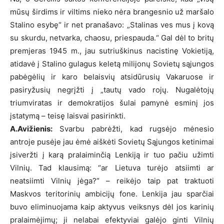
mūsų širdims ir viltims nieko nėra brangesnio už maršalo
Stalino esybę“ ir net pranašavo: „Stalinas ves mus į kovą
su skurdu, netvarka, chaosu, priespauda.“ Gal dėl to britų
premjeras 1945 m., jau sutriuškinus nacistinę Vokietiją,
atidavė į Stalino gulagus keletą milijonų Sovietų sąjungos
pabėgėlių ir karo belaisvių atsidūrusių Vakaruose ir
pasiryžusių negrįžti į „tautų vado rojų. Nugalėtojų
triumviratas ir demokratijos šulai pamynė esminį jos
įstatymą – teisę laisvai pasirinkti.
A.Avižienis:
Svarbu pabrėžti, kad rugsėjo mėnesio
antroje pusėje jau ėmė aiškėti Sovietų Sąjungos ketinimai
įsiveržti į karą pralaiminčią Lenkiją ir tuo pačiu užimti
Vilnių. Tad klausimą: “ar Lietuva turėjo atsiimti ar
neatsiimti Vilnių jėga?” – reikėjo taip pat traktuoti
Maskvos teritorinių ambicijų fone. Lenkija jau sparčiai
buvo eliminuojama kaip aktyvus veiksnys dėl jos karinių
pralaimėjimų; ji nelabai efektyviai galėjo ginti Vilnių