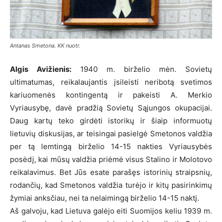
Antanas Smetona. KK nuotr.
Algis Avižienis:
1940 m. birželio mėn. Sovietų
ultimatumas, reikalaujantis įsileisti neribotą svetimos
kariuomenės kontingentą ir pakeisti A. Merkio
Vyriausybę, davė pradžią Sovietų Sąjungos okupacijai.
Daug kartų teko girdėti istorikų ir šiaip informuotų
lietuvių diskusijas, ar teisingai pasielgė Smetonos valdžia
per tą lemtingą birželio 14-15 nakties Vyriausybės
posėdį, kai mūsų valdžia priėmė visus Stalino ir Molotovo
reikalavimus. Bet Jūs esate parašęs istorinių straipsnių,
rodančių, kad Smetonos valdžia turėjo ir kitų pasirinkimų
žymiai anksčiau, nei ta nelaimingą birželio 14-15 naktį.
Aš galvoju, kad Lietuva galėjo eiti Suomijos keliu 1939 m.