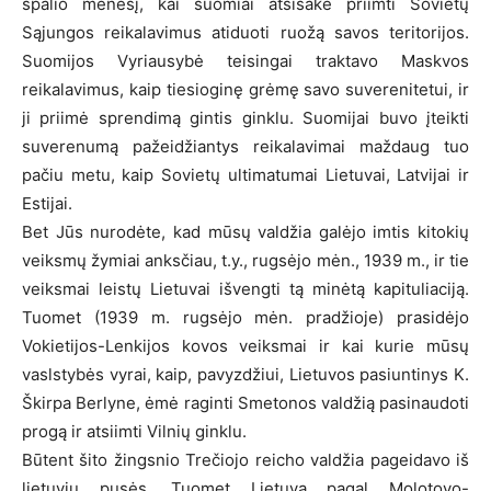
spalio mėnesį, kai suomiai atsisakė priimti Sovietų
Sąjungos reikalavimus atiduoti ruožą savos teritorijos.
Suomijos Vyriausybė teisingai traktavo Maskvos
reikalavimus, kaip tiesioginę grėmę savo suverenitetui, ir
ji priimė sprendimą gintis ginklu. Suomijai buvo įteikti
suverenumą pažeidžiantys reikalavimai maždaug tuo
pačiu metu, kaip Sovietų ultimatumai Lietuvai, Latvijai ir
Estijai.
Bet Jūs nurodėte, kad mūsų valdžia galėjo imtis kitokių
veiksmų žymiai anksčiau, t.y., rugsėjo mėn., 1939 m., ir tie
veiksmai leistų Lietuvai išvengti tą minėtą kapituliaciją.
Tuomet (1939 m. rugsėjo mėn. pradžioje) prasidėjo
Vokietijos-Lenkijos kovos veiksmai ir kai kurie mūsų
vaslstybės vyrai, kaip, pavyzdžiui, Lietuvos pasiuntinys K.
Škirpa Berlyne, ėmė raginti Smetonos valdžią pasinaudoti
progą ir atsiimti Vilnių ginklu.
Būtent šito žingsnio Trečiojo reicho valdžia pageidavo iš
lietuvių pusės. Tuomet Lietuva pagal Molotovo-