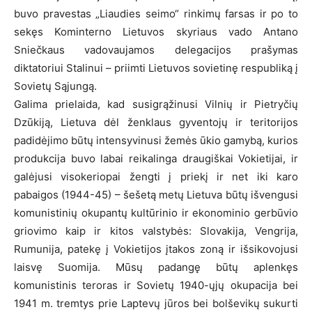
buvo pravestas „Liaudies seimo“ rinkimų farsas ir po to
sekęs Kominterno Lietuvos skyriaus vado Antano
Sniečkaus vadovaujamos delegacijos prašymas
diktatoriui Stalinui – priimti Lietuvos sovietinę respubliką į
Sovietų Sąjungą.
Galima prielaida, kad susigrąžinusi Vilnių ir Pietryčių
Dzūkiją, Lietuva dėl ženklaus gyventojų ir teritorijos
padidėjimo būtų intensyvinusi žemės ūkio gamybą, kurios
produkcija buvo labai reikalinga draugiškai Vokietijai, ir
galėjusi visokeriopai žengti į priekį ir net iki karo
pabaigos (1944-45) – šešetą metų Lietuva būtų išvengusi
komunistinių okupantų kultūrinio ir ekonominio gerbūvio
griovimo kaip ir kitos valstybės: Slovakija, Vengrija,
Rumunija, patekę į Vokietijos įtakos zoną ir išsikovojusi
laisvę Suomija. Mūsų padangę būtų aplenkęs
komunistinis teroras ir Sovietų 1940-ųjų okupacija bei
1941 m. tremtys prie Laptevų jūros bei bolševikų sukurti