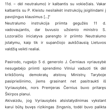
11d. – dėl neutralumo) ir kalbantis su vokiečiais. Vakar
kalbantis su P. Kleistu nesilaikėt instrukcijų įsigilindami į
pavojingus klausimus […]“
Neutralumo instrukcija priimta gegužės 11 d.
vadovaujantis, dar buvusio užsienio ministro S.
Lozoraičio iniciatyva parengto ir priimto Neutralumo
įstatymu, kaip tik ir supančiojo aukščiausią Lietuvos
valdžią veikti realiai.
Pasirodo, rugsėjo 5 d. generolo J. Černiaus vyriausybė
nesugebėjo priimti sprendimo Vilniui vaduoti tik dėl
krikščionių demokratų atstovų Ministrų Taryboje
pasipriešinimo, jiems grasinant net pasitraukti iš
Vyriausybės, nors Premjeras Černius buvo pritaręs
Škirpos planui.
Akivaizdu, jog Vyriausybės atsistatydinimas vykstant
karui būtų buvęs rizikingas žingsnis, todėl buvo palikta