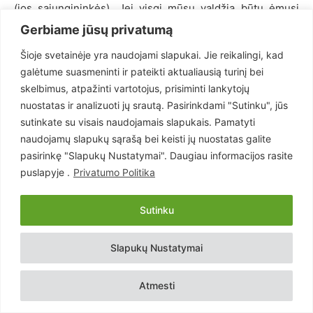
(jos sąjungininkės). Jei visgi mūsų valdžia būtų ėmusi
tokio ryžtingo žingsnio, tai Anglija būtų paskelbusi karą
Gerbiame jūsų privatumą
Lietuvai. Ir tada, žinoma, prasidėjo lietuviškų kinkų
Šioje svetainėje yra naudojami slapukai. Jie reikalingi, kad
drebėjimo metas.
galėtume suasmeninti ir pateikti aktualiausią turinį bei
Tuo tarpu suomiai irgi konsultavosi su Londonu dėl jų
skelbimus, atpažinti vartotojus, prisiminti lankytojų
galimų karo veiksmų prieš Sovietų Sąjungą, atsiimant
nuostatas ir analizuoti jų srautą. Pasirinkdami "Sutinku", jūs
teritorijas, kurias jie prarado prieš pusantrų metų,
sutinkate su visais naudojamais slapukais. Pamatyti
ginantis nuo rusų per Žiemos karą. Anglai ir šiuo atveju
naudojamų slapukų sąrašą bei keisti jų nuostatas galite
pagrąsino Suomijai, kad paskelbtų karą, jei suomiai
pasirinkę "Slapukų Nustatymai". Daugiau informacijos rasite
atakuotų Anglijos sąjungininkę, Sovietų Sąjungą. Bet
puslapyje .
Privatumo Politika
priešingai nei Smetonos valdžia, Suomijos Vyriausybė
ėmė aiškinti anglams, kad jų veiksmai nebūtų nukreipti
Sutinku
prieš Maskvą; jų tikslas būtų buvęs tik atgauti žemes,
kurias sovietai jėga atplėšė nuo Suomijos. Be to, suomiai
Slapukų Nustatymai
žadėjo nesiimti jokių veiksmų, galinčių rimtai pakenkti
Maskvos strateginiams interesams. Pavyzdžiui, Suomija
Atmesti
aktyviai nedalyvavo bendruose su vokiečiais veiksmuose,