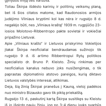
gynybos liniją ties Varšuva.“
Toliau Škirpa išdėsto karinių ir politinių veiksmų planą,
bet iš šios citatos matome, kad Raudonosios armijos
judėjimo Vilniaus kryptimi kol kas nėra ir rugsėjo 8 d.
negalėjo būti, nes „Vilniaus kraštą“ 1939 m. rugpjūčio 23-
iosios Molotovo-Ribbentropo pakte sovietai ir vokiečiai
pripažino Lietuvai.
Apie „Vilniaus krašto“ ir Lietuvos priskyrimo Vokietijos
įtakai Škirpa neoficialiai bendraudamas sužinojo tik
rugsėjo 9 d. iš artimo Ribbentropui Rytų politikos
specialisto dr. Bruno P. Kleisto. Žinių rinkimas per
neoficialius kanalus nebuvo joks nusižengimas, o tik
paprastas diplomatinio atstovo pareigos, kurią diktavo
Lietuvos valstybės interesai, atlikimas.
Deja, šią žinią Škirpai pranešus į Kauną, vietoj padėkos
nuo ministro Bizausko gavo tik piktą priekaištą.
Rugsėjo 13 d., paskutinį kartą Škirpa susitikęs su Kleistu
iš jo išgirdo naujų žinių, jog po 3-4 dienų įvyks svarbūs