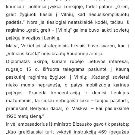
kariniai ir politiniai įvykiai Lenkijoje, todėl patarė: „Greit,
greit žygiuoti tiesiai į Vilnių, kad nesusikomplikuotų
padėtis.“ Nors jis tiesiogiai neatskleidė kodėl, tačiau iš
raginimo „greit, greit – į Vilnių“ galima buvo laukti sovietų
pajėgų invazijos į Lenkiją.
Matyt, Vokietijai strateginiais tikslais buvo svarbu, kad į
„Vilniaus kraštą“ neįsibrautų Raudonoji armija.
Diplomatas Škirpa, kuriam rūpėjo Lietuvos interesai,
rugsėjo 15 d. šifruota telegrama pasiuntė į Kauną
paskutinį raginimą žygiuoti į Vilnių: „Kadangi sovietai
nieko mums nepraneša, o patys mobilizuoja karines
pajėgas. Pradeda koncentraciją ir domisi Lenkijos
mažumomis, tai siūlau nebegaišti laiko – tuojau pasitarti,
pranešant Berlynui dabar, o Maskvai – kai pasieksime
1920 metų sieną.“
Ir vėl ambasadorius iš ministro Bizausko gavo tik pastabą:
„Kuo greičiausiai turit vykdyti instrukciją 469 (gegužės