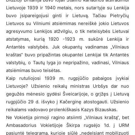
Lietuvoje 1939 ir 1940 metais, nors sutartyje su Lenkija
buvo įsipareigojusi ginti ir Lietuvą. Tačiau Pietryčių
Lietuvos su Vilniumi atsiėmimas nereiškė jokio Lietuvos
agresyvumo Lenkijos atžvilgiu, o tik neteisybės Lietuvai
atstatymas, kurią 1920 -1923 m. sukūrė Lenkija ir
Antantės valstybės. Juk okupantų vadinamas „Vilniaus
kraštas“ buvo pripažintas okupantei Lenkijai tik Antantės
valstybių, o Tautų lyga jo nepripažino, vadinasi, Vilniaus
atsiėmimas buvo teisėtas.
Kaip rutuliojosi 1939 m. rugpjūčio pabaigos įvykiai
Lietuvoje? Užsienio reikalų ministras Urbšys dar nuo
gegužės mėnesio gydėsi Šveicarijoje, o grįžęs į Lietuvą
rugpjūčio 29 d. išvyko į Kačerginę atostogauti. Užsienio
reikalams vadovavo prolenkiškasis Kazys Bizauskas.
Ne Vokietija pirmoji ragino atsiimti „Vilniaus kraštą“, bet
Ambasadorius Vokietijoje Škirpa rugsėjo 1d. į URM
pasiuntė telegramą, kurioje siūlė „nedelsiant mobilizuoti