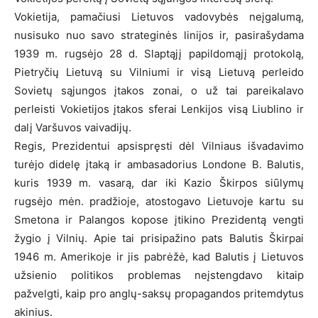
Vokietija, pamačiusi Lietuvos vadovybės neįgalumą,
nusisuko nuo savo strateginės linijos ir, pasirašydama
1939 m. rugsėjo 28 d. Slaptąjį papildomąjį protokolą,
Pietryčių Lietuvą su Vilniumi ir visą Lietuvą perleido
Sovietų sąjungos įtakos zonai, o už tai pareikalavo
perleisti Vokietijos įtakos sferai Lenkijos visą Liublino ir
dalį Varšuvos vaivadijų.
Regis, Prezidentui apsispręsti dėl Vilniaus išvadavimo
turėjo didelę įtaką ir ambasadorius Londone B. Balutis,
kuris 1939 m. vasarą, dar iki Kazio Škirpos siūlymų
rugsėjo mėn. pradžioje, atostogavo Lietuvoje kartu su
Smetona ir Palangos kopose įtikino Prezidentą vengti
žygio į Vilnių. Apie tai prisipažino pats Balutis Škirpai
1946 m. Amerikoje ir jis pabrėžė, kad Balutis į Lietuvos
užsienio politikos problemas neįstengdavo kitaip
pažvelgti, kaip pro anglų-saksų propagandos pritemdytus
akinius.