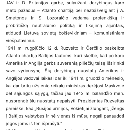
JAV ir D. Britanijos garbe, sulaužant dorybingus karo
meto pažadus – Atlanto chartiją bei neatsižvelgiant į A.
Smetonos ir S. Lozoraičio vedamą prolenkišką ir
probritišką neutralumo politiką ir tikėjimą aljantais,
atiduoti Lietuvą sovietų bolševikiniam – komunistiniam
viešpatavimui.
1941 m. rugpjūčio 12 d. Ruzvelto ir Čerčilio paskelbta
Atlanto chartija Baltijos tautoms, kuri skelbė, kad po karo
Amerika ir Anglija gerbs suverenią piliečių teisę išsirinkti
savo vyriausybę. Šių dorybingų nuostatų Amerikos ir
Anglijos vadovai laikėsi dar iki 1941 m. gruodžio mėnesio,
kai dar britų užsienio reikalų ministras derėjosi Maskvoje
dėl sąjungos sąlygų, tačiau jau 1942 m. balandžio mėn.
nusprendė šių nuostatų nepaisyti. Prezidentas Ruzveltas
pareiškė, kad „Rusijos armijos, Vokietijai žlungant, įžengs
į Baltijos valstybes ir nė vienas iš mūsų negali panaudoti
jėgos joms iš ten išprašyti.“