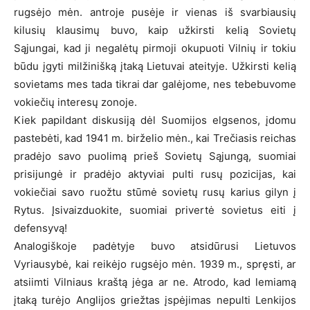
rugsėjo mėn. antroje pusėje ir vienas iš svarbiausių
kilusių klausimų buvo, kaip užkirsti kelią Sovietų
Sąjungai, kad ji negalėtų pirmoji okupuoti Vilnių ir tokiu
būdu įgyti milžinišką įtaką Lietuvai ateityje. Užkirsti kelią
sovietams mes tada tikrai dar galėjome, nes tebebuvome
vokiečių interesų zonoje.
Kiek papildant diskusiją dėl Suomijos elgsenos, įdomu
pastebėti, kad 1941 m. birželio mėn., kai Trečiasis reichas
pradėjo savo puolimą prieš Sovietų Sąjungą, suomiai
prisijungė ir pradėjo aktyviai pulti rusų pozicijas, kai
vokiečiai savo ruožtu stūmė sovietų rusų karius gilyn į
Rytus. Įsivaizduokite, suomiai privertė sovietus eiti į
defensyvą!
Analogiškoje padėtyje buvo atsidūrusi Lietuvos
Vyriausybė, kai reikėjo rugsėjo mėn. 1939 m., spręsti, ar
atsiimti Vilniaus kraštą jėga ar ne. Atrodo, kad lemiamą
įtaką turėjo Anglijos griežtas įspėjimas nepulti Lenkijos