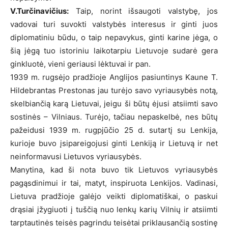
V.Turčinavičius:
Taip, norint išsaugoti valstybę, jos
vadovai turi suvokti valstybės interesus ir ginti juos
diplomatiniu būdu, o taip nepavykus, ginti karine jėga, o
šią jėgą tuo istoriniu laikotarpiu Lietuvoje sudarė gera
ginkluotė, vieni geriausi lėktuvai ir pan.
1939 m. rugsėjo pradžioje Anglijos pasiuntinys Kaune T.
Hildebrantas Prestonas jau turėjo savo vyriausybės notą,
skelbiančią karą Lietuvai, jeigu ši būtų ėjusi atsiimti savo
sostinės – Vilniaus. Turėjo, tačiau nepaskelbė, nes būtų
pažeidusi 1939 m. rugpjūčio 25 d. sutartį su Lenkija,
kurioje buvo įsipareigojusi ginti Lenkiją ir Lietuvą ir net
neinformavusi Lietuvos vyriausybės.
Manytina, kad ši nota buvo tik Lietuvos vyriausybės
pagąsdinimui ir tai, matyt, inspiruota Lenkijos. Vadinasi,
Lietuva pradžioje galėjo veikti diplomatiškai, o paskui
drąsiai įžygiuoti į tuščią nuo lenkų karių Vilnių ir atsiimti
tarptautinės teisės pagrindu teisėtai priklausančią sostinę