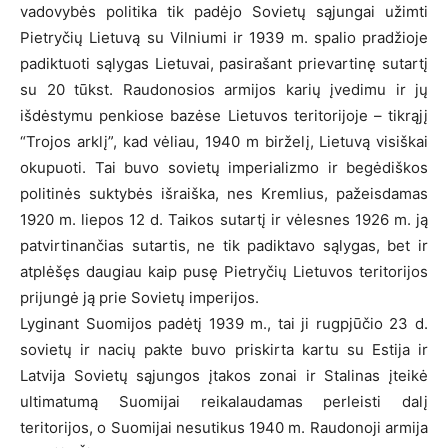
vadovybės politika tik padėjo Sovietų sąjungai užimti
Pietryčių Lietuvą su Vilniumi ir 1939 m. spalio pradžioje
padiktuoti sąlygas Lietuvai, pasirašant prievartinę sutartį
su 20 tūkst. Raudonosios armijos karių įvedimu ir jų
išdėstymu penkiose bazėse Lietuvos teritorijoje – tikrąjį
“Trojos arklį”, kad vėliau, 1940 m birželį, Lietuvą visiškai
okupuoti. Tai buvo sovietų imperializmo ir begėdiškos
politinės suktybės išraiška, nes Kremlius, pažeisdamas
1920 m. liepos 12 d. Taikos sutartį ir vėlesnes 1926 m. ją
patvirtinančias sutartis, ne tik padiktavo sąlygas, bet ir
atplėšęs daugiau kaip pusę Pietryčių Lietuvos teritorijos
prijungė ją prie Sovietų imperijos.
Lyginant Suomijos padėtį 1939 m., tai ji rugpjūčio 23 d.
sovietų ir nacių pakte buvo priskirta kartu su Estija ir
Latvija Sovietų sąjungos įtakos zonai ir Stalinas įteikė
ultimatumą Suomijai reikalaudamas perleisti dalį
teritorijos, o Suomijai nesutikus 1940 m. Raudonoji armija