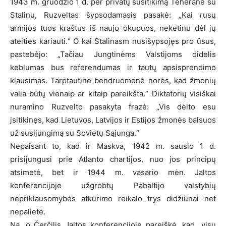
1943 m. gruodžio 1 d. per privatų susitikimą Teherane su
Stalinu, Ruzveltas šypsodamasis pasakė: „Kai rusų
armijos tuos kraštus iš naujo okupuos, neketinu dėl jų
ateities kariauti.“ O kai Stalinasm nusišypsojęs pro ūsus,
pastebėjo: „Tačiau Jungtinėms Valstijoms didelis
keblumas bus referendumas ir tautų apsisprendimo
klausimas. Tarptautinė bendruomenė norės, kad žmonių
valia būtų vienaip ar kitaip pareikšta.“ Diktatorių visiškai
nuramino Ruzvelto pasakyta frazė: „Vis dėlto esu
įsitikinęs, kad Lietuvos, Latvijos ir Estijos žmonės balsuos
už susijungimą su Sovietų Sąjunga.“
Nepaisant to, kad ir Maskva, 1942 m. sausio 1 d.
prisijungusi prie Atlanto chartijos, nuo jos principų
atsimetė, bet ir 1944 m. vasario mėn. Jaltos
konferencijoje užgrobtų Pabaltijo valstybių
nepriklausomybės atkūrimo reikalo trys didžiūnai net
nepalietė.
Na, o Čerčilis Jaltos konferencijoje pareiškė, kad „visų