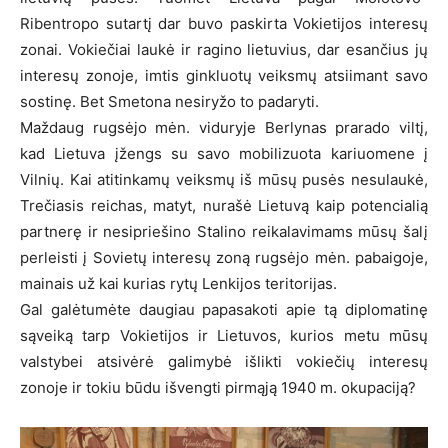
Ribentropo sutartį dar buvo paskirta Vokietijos interesų
zonai. Vokiečiai laukė ir ragino lietuvius, dar esančius jų
interesų zonoje, imtis ginkluotų veiksmų atsiimant savo
sostinę. Bet Smetona nesiryžo to padaryti.
Maždaug rugsėjo mėn. viduryje Berlynas prarado viltį,
kad Lietuva įžengs su savo mobilizuota kariuomene į
Vilnių. Kai atitinkamų veiksmų iš mūsų pusės nesulaukė,
Trečiasis reichas, matyt, nurašė Lietuvą kaip potencialią
partnerę ir nesipriešino Stalino reikalavimams mūsų šalį
perleisti į Sovietų interesų zoną rugsėjo mėn. pabaigoje,
mainais už kai kurias rytų Lenkijos teritorijas.
Gal galėtumėte daugiau papasakoti apie tą diplomatinę
sąveiką tarp Vokietijos ir Lietuvos, kurios metu mūsų
valstybei atsivėrė galimybė išlikti vokiečių interesų
zonoje ir tokiu būdu išvengti pirmąją 1940 m. okupaciją?