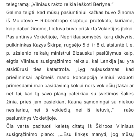
telegramą: „Vilniaus rakto reikia ieškoti Berlyne.“
Galima teigti, kad mūsų pasiuntiniui kažkas buvo žinoma
iš Molotovo – Ribbentropo slaptojo protokolo, kuriame,
kaip dabar žinome, Lietuva buvo priskirta Vokietijos įtakai.
Pasiuntinys Vokietijoje, Nepriklausomybės karų didvyris,
pulkininkas Kazys Škirpa, rugsėjo 5 d. ir 8 d. atsiuntė l. e.
p. užsienio reikalų ministrui Bizauskui pasiūlymus kaip,
elgtis Vilniaus susigrąžinimo reikalu, kai Lenkija jau yra
atsidūrusi ties katastrofa. „Lyg nujausdamas, kad
priešininkai apšmeiš mano koncepciją Vilniui vaduoti
primesdami man pasidavimą kokiai nors vokiečių įtakai ar
net tai, kad tą savo planą pateikiau su svetimos šalies
žinia, prieš jam pasiekiant Kauną sąmoningai su niekuo
nesitariau, nei iš vokiečių, nei iš lietuvių,“ – rašo
pasiuntinys Vokietijoje.
Čia verta pacituoti keletą citatų iš Škirpos Vilniaus
susigrąžinimo plano: „…Esu linkęs manyti, jog mūsų