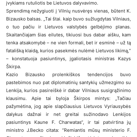
įvykiams rutuliotis be Lietuvos dalyvavimo.
Sprendimą nežygiuoti į Vilnių nusvėręs vienas, būtent K.
Bizausko balsas. „Tai štai. kaip buvo sužlugdytas Vilniaus,
o tuo pačiu ir Lietuvos valstybės gelbėjimo planas.
Skaitančiajam šias eilutes, tikiuosi bus dabar aišku, kam
tenka atsakomybė – ne vien formali, bet ir esminė – už tą
fatališką klaidą, kurios pasekmės nulėmė Lietuvos likimą,“
– konstatuoja pasiuntinys, įgaliotasis ministras Kazys
Škirpa.
Kazio Bizausko prolenkiškos tendencijos buvo
pastebimos nuo pat diplomatinių santykių užmezgimo su
Lenkija, kurios pasireiškė ir dabar Vilniaus susigrąžinimo
klausimu. Apie tai byloja Škirpos mintys: „Tačiau
pažymėtina, jog apie slapčiausius Lietuvos Vyriausybės
dalykus dažnai ir net greitai sužinodavo Lenkijos
pasiuntinys Kaune F. Charwatas“, ir tai patvirtina jų
ministro J.Becko citata: “Remiantis mūsų ministerio F.