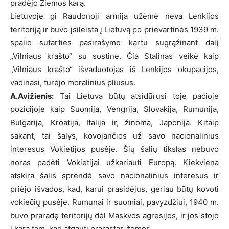
pradėjo Žiemos karą.
Lietuvoje gi Raudonoji armija užėmė neva Lenkijos
teritoriją ir buvo įsileista į Lietuvą po prievartinės 1939 m.
spalio sutarties pasirašymo kartu sugrąžinant dalį
„Vilniaus krašto“ su sostine. Čia Stalinas veikė kaip
„Vilniaus krašto“ išvaduotojas iš Lenkijos okupacijos,
vadinasi, turėjo moralinius pliusus.
A.Avižienis:
Tai Lietuva būtų atsidūrusi toje pačioje
pozicijoje kaip Suomija, Vengrija, Slovakija, Rumunija,
Bulgarija, Kroatija, Italija ir, žinoma, Japonija. Kitaip
sakant, tai šalys, kovojančios už savo nacionalinius
interesus Vokietijos pusėje. Šių šalių tikslas nebuvo
noras padėti Vokietijai užkariauti Europą. Kiekviena
atskira šalis sprendė savo nacionalinius interesus ir
priėjo išvados, kad, karui prasidėjus, geriau būtų kovoti
vokiečių pusėje. Rumunai ir suomiai, pavyzdžiui, 1940 m.
buvo praradę teritorijų dėl Maskvos agresijos, ir jos stojo
į karą tam, kad atgauti prarastas žemes.