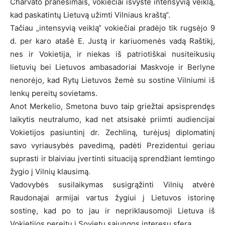
Charvato pranešimais, vokiečiai išvystė intensyvią veiklą,
kad paskatintų Lietuvą užimti Vilniaus kraštą“.
Tačiau „intensyvią veiklą“ vokiečiai pradėjo tik rugsėjo 9
d. per karo atašė E. Justą ir kariuomenės vadą Raštikį,
nes ir Vokietija, ir niekas iš patriotiškai nusiteikusių
lietuvių bei Lietuvos ambasadoriai Maskvoje ir Berlyne
nenorėjo, kad Rytų Lietuvos žemė su sostine Vilniumi iš
lenkų pereitų sovietams.
Anot Merkelio, Smetona buvo taip griežtai apsisprendęs
laikytis neutralumo, kad net atsisakė priimti audiencijai
Vokietijos pasiuntinį dr. Zechliną, turėjusį diplomatinį
savo vyriausybės pavedimą, padėti Prezidentui geriau
suprasti ir blaiviau įvertinti situaciją sprendžiant lemtingo
žygio į Vilnių klausimą.
Vadovybės susilaikymas susigrąžinti Vilnių atvėrė
Raudonajai armijai vartus žygiui į Lietuvos istorinę
sostinę, kad po to jau ir nepriklausomoji Lietuva iš
Vokietijos pereitų į Sovietų sąjungos interesų sferą.