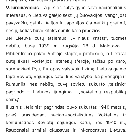
V.Turčinavičius:
Taip, šios šalys gynė savo nacionalinius
interesus, o Lietuva galėjo sekti jų (Slovakijos, Vengrijos)
pavyzdžiu, gal tik Italijos ir Japonijos čia netiktų gretinti,
nes jų kelias buvo kitoks dar iki karo pradžios.
Jei Lietuva būtų atsiėmusi „Vilniaus kraštą“, tuomet
nebūtų buvę 1939 m. rugsėjo 28 d. Molotovo –
Ribbentropo pakto Antrojo slaptojo protokolo, o Lietuva
būtų likusi Vokietijos interesų sferoje, tačiau po karo,
sprendžiant Rytų Europos valstybių likimą, Lietuva galėjo
tapti Sovietų Sąjungos satelitine valstybe, kaip Vengrija ir
Rumunija, nes nebūtų buvę sovietų sukurto „teisinio“
pagrindo – Lietuvos įjungimo į „sovietinių respublikų
šeimą“.
Iliuzinis „teisinis“ pagrindas buvo sukurtas 1940 metais,
prieš prasidedant nacionalsocialistinės Vokietijos ir
komunistinės Sovietų sąjungos karui, nes 1940 m.,
Raudonajai armijai okupavus ir inkorporavus Lietuvą,