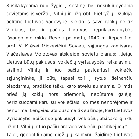
Susilaikydama nuo žygio į sostinę bei nesukliudydama
sovietams įsiveržti į Vilnių ir užgrobti Pietryčių Dzūkiją,
politinė Lietuvos vadovybė išleido iš savo rankų ne tik
Vilniaus, bet ir pačios Lietuvos nepriklausomybės
išsaugojimo raktą. Beveik po metų, 1940 m. liepos 1 d.
prof. V. Krėvei-Mickevičiui Sovietų sąjungos komisaras
Viačeslavas Molotovas atskleidė sovietų planus: „Jeigu
Lietuva būtų paklususi vokiečių vyriausybės reikalavimui
atsiimti Vilnių ir tuo pačiu pasidariusi vokiečių
sąjungininke, ji būtų tapusi toli į rytus išeinančiu
placdarmu, pradžios tašku karo atveju su mumis. O imtis
prieš ją kokių nors priemonių nebūtume galėję,
nerizikuodami karu su vokiečiais, ko mes nenorėjome ir
nenorime. Lengviau atsidusome tik sužinoję, kad Lietuvos
Vyriausybė neišdrįso paklausyti vokiečių, atsisakė ginklu
užimti Vilnių ir tuo pačiu prarado vokiečių pasitikėjimą.“
Taigi, geopolitiniame didžiųjų kaimynų žaidime Lietuvos