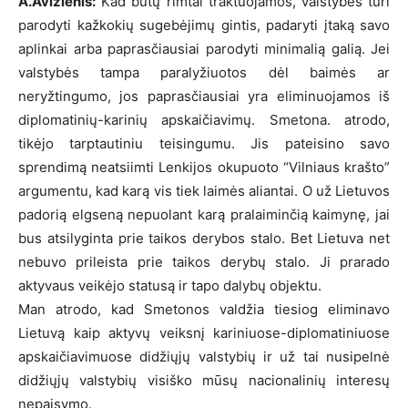
A.Avižienis:
Kad būtų rimtai traktuojamos, valstybės turi
parodyti kažkokių sugebėjimų gintis, padaryti įtaką savo
aplinkai arba paprasčiausiai parodyti minimalią galią. Jei
valstybės tampa paralyžiuotos dėl baimės ar
neryžtingumo, jos paprasčiausiai yra eliminuojamos iš
diplomatinių-karinių apskaičiavimų. Smetona. atrodo,
tikėjo tarptautiniu teisingumu. Jis pateisino savo
sprendimą neatsiimti Lenkijos okupuoto “Vilniaus krašto”
argumentu, kad karą vis tiek laimės aliantai. O už Lietuvos
padorią elgseną nepuolant karą pralaiminčią kaimynę, jai
bus atsilyginta prie taikos derybos stalo. Bet Lietuva net
nebuvo prileista prie taikos derybų stalo. Ji prarado
aktyvaus veikėjo statusą ir tapo dalybų objektu.
Man atrodo, kad Smetonos valdžia tiesiog eliminavo
Lietuvą kaip aktyvų veiksnį kariniuose-diplomatiniuose
apskaičiavimuose didžiųjų valstybių ir už tai nusipelnė
didžiųjų valstybių visiško mūsų nacionalinių interesų
nepaisymo.