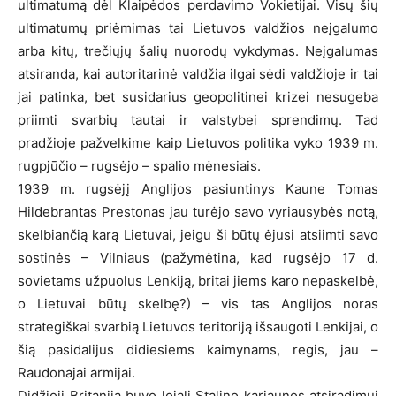
ultimatumą dėl Klaipėdos perdavimo Vokietijai. Visų šių
ultimatumų priėmimas tai Lietuvos valdžios neįgalumo
arba kitų, trečiųjų šalių nuorodų vykdymas. Neįgalumas
atsiranda, kai autoritarinė valdžia ilgai sėdi valdžioje ir tai
jai patinka, bet susidarius geopolitinei krizei nesugeba
priimti svarbių tautai ir valstybei sprendimų. Tad
pradžioje pažvelkime kaip Lietuvos politika vyko 1939 m.
rugpjūčio – rugsėjo – spalio mėnesiais.
1939 m. rugsėjį Anglijos pasiuntinys Kaune Tomas
Hildebrantas Prestonas jau turėjo savo vyriausybės notą,
skelbiančią karą Lietuvai, jeigu ši būtų ėjusi atsiimti savo
sostinės – Vilniaus (pažymėtina, kad rugsėjo 17 d.
sovietams užpuolus Lenkiją, britai jiems karo nepaskelbė,
o Lietuvai būtų skelbę?) – vis tas Anglijos noras
strategiškai svarbią Lietuvos teritoriją išsaugoti Lenkijai, o
šią pasidalijus didiesiems kaimynams, regis, jau –
Raudonajai armijai.
Didžioji Britanija buvo lojali Stalino kariaunos atsiradimui