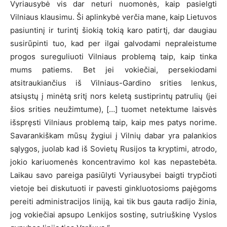
Vyriausybė vis dar neturi nuomonės, kaip pasielgti
Vilniaus klausimu. Ši aplinkybė verčia mane, kaip Lietuvos
pasiuntinį ir turintį šiokią tokią karo patirtį, dar daugiau
susirūpinti tuo, kad per ilgai galvodami nepraleistume
progos sureguliuoti Vilniaus problemą taip, kaip tinka
mums patiems. Bet jei vokiečiai, persekiodami
atsitraukiančius iš Vilniaus-Gardino srities lenkus,
atsiųstų į minėtą sritį nors keletą sustiprintų patrulių (jei
šios srities neužimtume), […] tuomet netektume laisvės
išspręsti Vilniaus problemą taip, kaip mes patys norime.
Savarankiškam mūsų žygiui į Vilnių dabar yra palankios
sąlygos, juolab kad iš Sovietų Rusijos ta kryptimi, atrodo,
jokio kariuomenės koncentravimo kol kas nepastebėta.
Laikau savo pareiga pasiūlyti Vyriausybei baigti trypčioti
vietoje bei diskutuoti ir pavesti ginkluotosioms pajėgoms
pereiti administracijos liniją, kai tik bus gauta radijo žinia,
jog vokiečiai apsupo Lenkijos sostinę, sutriuškinę Vyslos