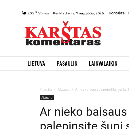
C
Kontaktai
Penktadienis, 7 rugpjūčio, 2026
20.5
Vilnius
LIETUVA
PASAULIS
LAISVALAIKIS
Pradžia
Aktualu
Ar nieko baisaus nenutiks, jei kar
Aktualu
Ar nieko baisaus 
palepinsite šunį