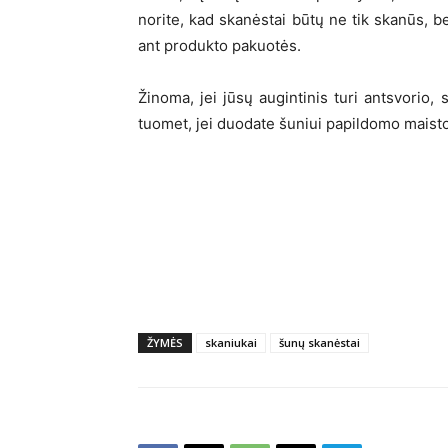
norite, kad skanėstai būtų ne tik skanūs, bet
ant produkto pakuotės.
Žinoma, jei jūsų augintinis turi antsvorio,
tuomet, jei duodate šuniui papildomo maisto
ŽYMĖS
skaniukai
šunų skanėstai