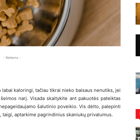
- Reklama -
 labai kaloringi, tačiau tikrai nieko baisaus nenutiks, jei
 šeimos narį. Visada skaitykite ant pakuotės pateiktas
 nepageidaujamo šalutinio poveikio. Vis dėlto, palepinti
a, taigi, aptarkime pagrindinius skaniukų privalumus.