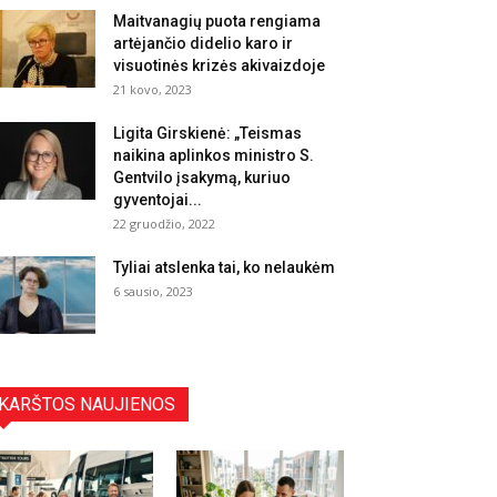
Maitvanagių puota rengiama
artėjančio didelio karo ir
visuotinės krizės akivaizdoje
21 kovo, 2023
Ligita Girskienė: „Teismas
naikina aplinkos ministro S.
Gentvilo įsakymą, kuriuo
gyventojai...
22 gruodžio, 2022
Tyliai atslenka tai, ko nelaukėm
6 sausio, 2023
KARŠTOS NAUJIENOS