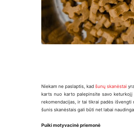
Niekam ne paslaptis, kad
šunų skanėstai
yra
karts nuo karto palepinsite savo keturkojį
rekomendacijas, ir tai tikrai padės išvengti
šunis skanėstais gali būti net labai nauding
Puiki motyvacinė priemonė