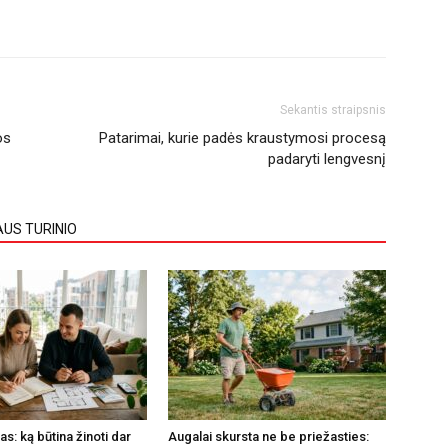
Sekantis straipsnis
os
Patarimai, kurie padės kraustymosi procesą
padaryti lengvesnį
AUS TURINIO
s: ką būtina žinoti dar
Augalai skursta ne be priežasties: