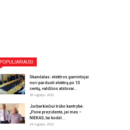
POPULIARIAUSI
Skandalas: elektros gamintojai
nori parduoti elektrą po 10
centų, valdžios atstovai...
28 rugsėjo, 2022
Jurbarkiečiui trūko kantrybė:
„Pone prezidente, jei mes –
NIEKAS, tai kodėl...
24 rugsėjo, 2022