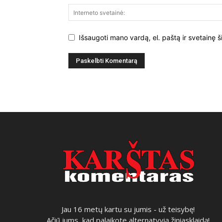
Išsaugoti mano vardą, el. paštą ir svetainę š
Jau 16 metų kartu su jumis - už teisybę!
Ačiū jums, kad palaikote alternatyvią žiniasklaidą!