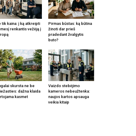
 tik kaina: į ką atkreipti
Pirmas būstas: ką būtina
mesį renkantis vežėją į
žinoti dar prieš
ropą
pradedant žvalgytis
buto?
galai skursta ne be
Vaizdo stebėjimo
iežasties: dažna klaida
kameros nebeužtenka:
rtojama kasmet
naujos kartos apsauga
veikia kitaip