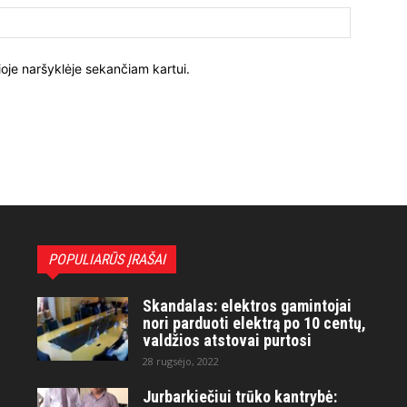
ioje naršyklėje sekančiam kartui.
POPULIARŪS ĮRAŠAI
Skandalas: elektros gamintojai
nori parduoti elektrą po 10 centų,
valdžios atstovai purtosi
28 rugsėjo, 2022
Jurbarkiečiui trūko kantrybė: