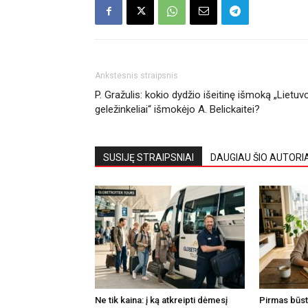
Ankstesnis straipsnis
P. Gražulis: kokio dydžio išeitinę išmoką „Lietuv
geležinkeliai“ išmokėjo A. Belickaitei?
SUSIJĘ STRAIPSNIAI
DAUGIAU ŠIO AUTORI
Ne tik kaina: į ką atkreipti dėmesį
Pirmas būsta