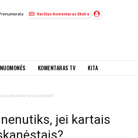
Prenumerata
Karštas Komentaras Ekstra
NUOMONĖS
KOMENTARAS TV
KITA
tais palepinsite šunį skanėstais?
nenutiks, jei kartais
 skanėstais?