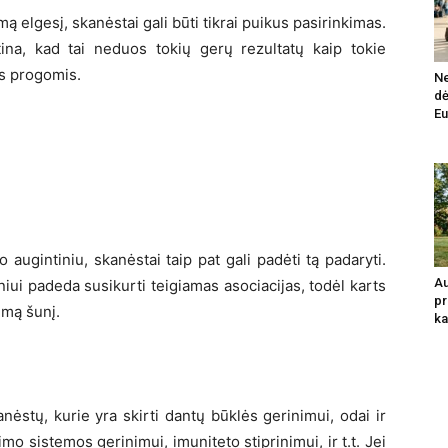
mą elgesį, skanėstai gali būti tikrai puikus pasirinkimas.
ėtina, kad tai neduos tokių gerų rezultatų kaip tokie
is progomis.
Ne
dė
Eu
o augintiniu, skanėstai taip pat gali padėti tą padaryti.
Au
iui padeda susikurti teigiamas asociacijas, todėl karts
pr
imą šunį.
ka
nėstų, kurie yra skirti dantų būklės gerinimui, odai ir
imo sistemos gerinimui, imuniteto stiprinimui, ir t.t. Jei