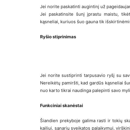
Jei norite paskatinti augintinį už pageidauja
Jei paskatinsite šunį įprastu maistu, tik
kąsneliai, kuriuos šuo gauna tik išskirtinėm
Ryšio stiprinimas
Jei norite sustiprinti tarpusavio ryšį su sav
Nereikėtų pamiršti, kad gardūs kąsneliai šun
nuo karto tikrai naudinga palepinti savo myl
Funkciniai skanėstai
Šiandien prekyboje galima rasti ir tokių ska
kailiui, sąnarių sveikatos palaikymui, virškin