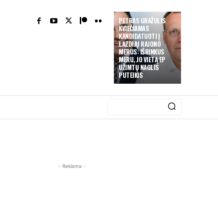
PETRAS GRAŽULIS
KVIEČIAMAS
KANDIDATUOTI Į
LAZDIJŲ RAJONO
MERUS: IŠRINKUS
MERU, JO VIETĄ EP
UŽIMTŲ NAGLIS
PUTEIKIS
- Reklama -