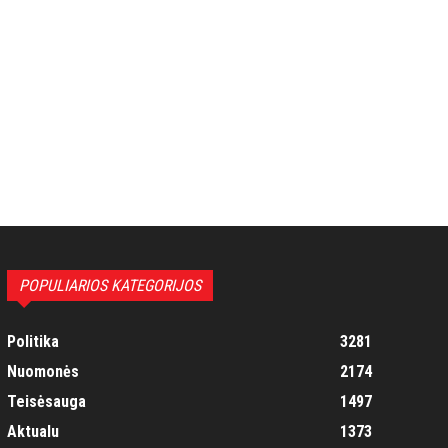
POPULIARIOS KATEGORIJOS
Politika
3281
Nuomonės
2174
Teisėsauga
1497
Aktualu
1373