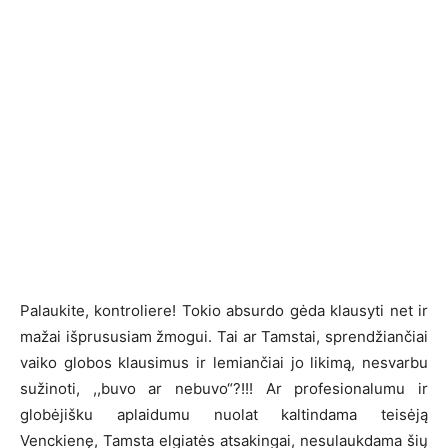
Palaukite, kontroliere! Tokio absurdo gėda klausyti net ir
mažai išprususiam žmogui. Tai ar Tamstai, sprendžiančiai
vaiko globos klausimus ir lemiančiai jo likimą, nesvarbu
sužinoti, ,,buvo ar nebuvo“?!!! Ar profesionalumu ir
globėjišku aplaidumu nuolat kaltindama teisėją
Venckienę, Tamsta elgiatės atsakingai, nesulaukdama šių