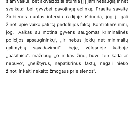
šiam vaikui, bet akivaizdžiai stumia jį į jam nesaugią ir net
sveikatai bei gyvybei pavojingą aplinką. Praeitą savaitę
Žiobienės duotas interviu radijuje išduoda, jog ji gali
žinoti apie vaiko patirtą pedofilijos faktą. Kontrolierė mini,
jog, ,,vaikas su motina gyvens saugomas kriminalinės
policijos apsaugininkų“, ,,ir nebus jokių net minimalių
galimybių sąvadavimui“, beje, vėlesnėje kalboje
,,pasitaiso“: maždaug ,,o ir kas žino, buvo ten kada ar
nebuvo“, ,,neištyrus, nepatikrinus faktų, negali nieko
žinoti ir kalti nekalto žmogaus prie sienos“.