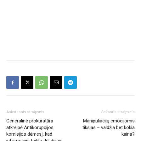
Ankstesnis straipsnis
Sekantis straipsnis
Generalinė prokuratūra
Manipuliacijų emocijomis
atkreipė Antikorupcijos
tikslas – valdžia bet kokia
komisijos dėmesį, kad
kaina?
informacija teikta dėl dviejų