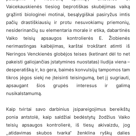
Vaicekauskienės tiesiog beprotiškas skubėjimas vaiką
grąžinti biologinei motinai, besąlygiškai pasiryžus imtis
pačių drastiškiausių ir protu nesuvokiamų priemonių,
nesiderinančių su elementaria morale ir etika, dabartinės
Vaiko teisių apsaugos kontrolierės E. Žiobienės
nerimastingas kalbėjimas, karštai trokštant atimti iš
Neringos Venckienės globėjos teises (ketinant dėl to net
pakeisti galiojančias įstatymines nuostatas) liudija viena –
desperatišką ir, ko gera, baimės konvulsijų tampomos tam
tikros jėgos siekį ne įteisinti teisingumą, bet jį sugriauti,
apsaugant šios grupės interesus ir galimą
nusikalstamumą.
Kaip tvirtai savo darbinius įsipareigojimus bereikštų
ponia antstolė, kaip saldžiai bedėstytų žodžius Vaiko
teisių apsaugos kontrolierė, iš tiesų akivaizdu, jog
,,atidavimas skubos tvarka“ ženklina ryškų dalies