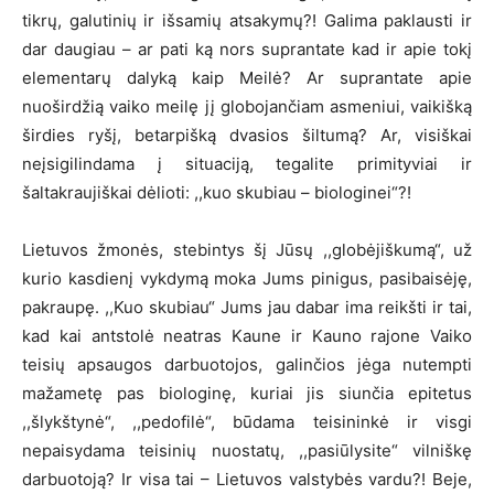
tikrų, galutinių ir išsamių atsakymų?! Galima paklausti ir
dar daugiau – ar pati ką nors suprantate kad ir apie tokį
elementarų dalyką kaip Meilė? Ar suprantate apie
nuoširdžią vaiko meilę jį globojančiam asmeniui, vaikišką
širdies ryšį, betarpišką dvasios šiltumą? Ar, visiškai
neįsigilindama į situaciją, tegalite primityviai ir
šaltakraujiškai dėlioti: ,,kuo skubiau – biologinei“?!
Lietuvos žmonės, stebintys šį Jūsų ,,globėjiškumą“, už
kurio kasdienį vykdymą moka Jums pinigus, pasibaisėję,
pakraupę. ,,Kuo skubiau“ Jums jau dabar ima reikšti ir tai,
kad kai antstolė neatras Kaune ir Kauno rajone Vaiko
teisių apsaugos darbuotojos, galinčios jėga nutempti
mažametę pas biologinę, kuriai jis siunčia epitetus
,,šlykštynė“, ,,pedofilė“, būdama teisininkė ir visgi
nepaisydama teisinių nuostatų, ,,pasiūlysite“ vilniškę
darbuotoją? Ir visa tai – Lietuvos valstybės vardu?! Beje,