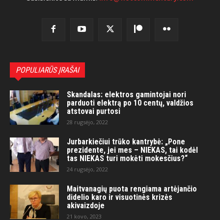
POPULIARŪS ĮRAŠAI
Skandalas: elektros gamintojai nori
parduoti elektrą po 10 centų, valdžios
atstovai purtosi
28 rugsėjo, 2022
Jurbarkiečiui trūko kantrybė: „Pone
prezidente, jei mes – NIEKAS, tai kodėl
tas NIEKAS turi mokėti mokesčius?“
24 rugsėjo, 2022
Maitvanagių puota rengiama artėjančio
didelio karo ir visuotinės krizės
akivaizdoje
21 kovo, 2023