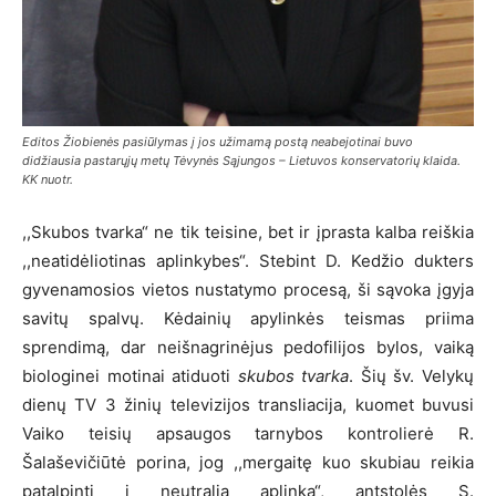
Editos Žiobienės pasiūlymas į jos užimamą postą neabejotinai buvo
didžiausia pastarųjų metų Tėvynės Sąjungos – Lietuvos konservatorių klaida.
KK nuotr.
,,Skubos tvarka“ ne tik teisine, bet ir įprasta kalba reiškia
,,neatidėliotinas aplinkybes“. Stebint D. Kedžio dukters
gyvenamosios vietos nustatymo procesą, ši sąvoka įgyja
savitų spalvų. Kėdainių apylinkės teismas priima
sprendimą, dar neišnagrinėjus pedofilijos bylos, vaiką
biologinei motinai atiduoti
skubos tvarka
. Šių šv. Velykų
dienų TV 3 žinių televizijos transliacija, kuomet buvusi
Vaiko teisių apsaugos tarnybos kontrolierė R.
Šalaševičiūtė porina, jog ,,mergaitę kuo skubiau reikia
patalpinti į neutralią aplinką“, antstolės S.