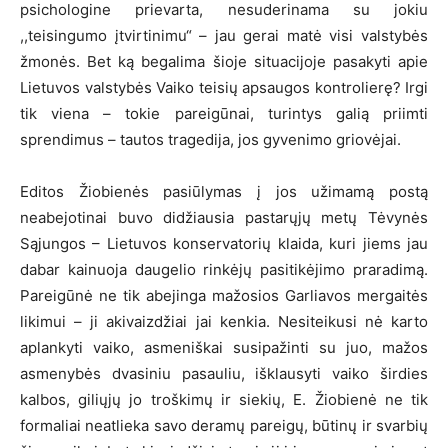
psichologine prievarta, nesuderinama su jokiu
,,teisingumo įtvirtinimu“ – jau gerai matė visi valstybės
žmonės. Bet ką begalima šioje situacijoje pasakyti apie
Lietuvos valstybės Vaiko teisių apsaugos kontrolierę? Irgi
tik viena – tokie pareigūnai, turintys galią priimti
sprendimus – tautos tragedija, jos gyvenimo griovėjai.
Editos Žiobienės pasiūlymas į jos užimamą postą
neabejotinai buvo didžiausia pastarųjų metų Tėvynės
Sąjungos – Lietuvos konservatorių klaida, kuri jiems jau
dabar kainuoja daugelio rinkėjų pasitikėjimo praradimą.
Pareigūnė ne tik abejinga mažosios Garliavos mergaitės
likimui – ji akivaizdžiai jai kenkia. Nesiteikusi nė karto
aplankyti vaiko, asmeniškai susipažinti su juo, mažos
asmenybės dvasiniu pasauliu, išklausyti vaiko širdies
kalbos, giliųjų jo troškimų ir siekių, E. Žiobienė ne tik
formaliai neatlieka savo deramų pareigų, būtinų ir svarbių