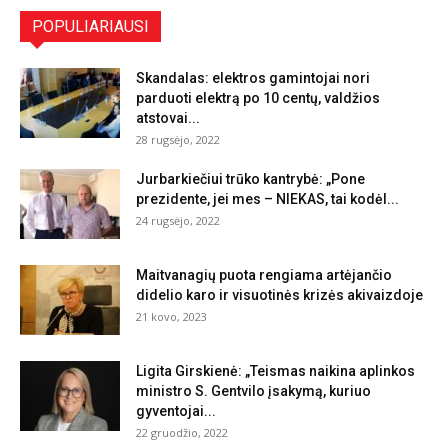
POPULIARIAUSI
Skandalas: elektros gamintojai nori
parduoti elektrą po 10 centų, valdžios
atstovai...
28 rugsėjo, 2022
Jurbarkiečiui trūko kantrybė: „Pone
prezidente, jei mes – NIEKAS, tai kodėl...
24 rugsėjo, 2022
Maitvanagių puota rengiama artėjančio
didelio karo ir visuotinės krizės akivaizdoje
21 kovo, 2023
Ligita Girskienė: „Teismas naikina aplinkos
ministro S. Gentvilo įsakymą, kuriuo
gyventojai...
22 gruodžio, 2022