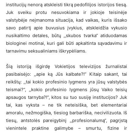
institucijų nenorą atskleisti tikrą pedofilijos istorijos tiesą.
Juk sveiku protu nesuvokiama ir jokioje teisinėje
valstybėje neįmanoma situacija, kad vaikas, kuris išsako
savo patirtį apie buvusius įvykius, atskleidžia vykusio
nusikaltimo detales, būtų ,,skubos tvarka“ atiduodamas
biologinei motinai, kuri gali būti apkaltinta sąvadavimu ir
tarnavimu seksualiniams iškrypėliams.
Šią istoriją išgirdę Vokietijos televizijos žurnalistai
pasibaisėjo: ,,apie ką Jūs kalbate?!“ Kitaip sakant, tai
reikštų: ,,tai kokio profesinio lygmens yra jūsų valstybės
teismai?“, ,,kokio profesinio lygmens jūsų Vaiko teisių
apsaugos tarnyba?!“, kitos su tuo susiję institucijos? Juk
tai, kas vyksta – ne tik neteisiška, bet elementariai
amoralu, nežmogiška, tiesiog barbariška, necivilizuota. Iš
tiesų, antstolės pareigybinį ,,profesionalumą“, pagrįstą
vienintele praktine galimybe – smurtu, fizine ir