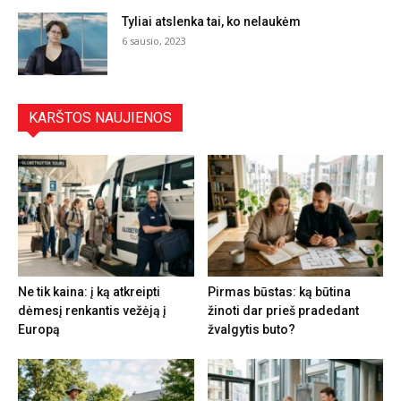
Tyliai atslenka tai, ko nelaukėm
6 sausio, 2023
KARŠTOS NAUJIENOS
Ne tik kaina: į ką atkreipti
Pirmas būstas: ką būtina
dėmesį renkantis vežėją į
žinoti dar prieš pradedant
Europą
žvalgytis buto?