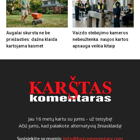
Augalai skursta ne be
Vaizdo stebėjimo kameros
priežasties: dažna klaida
nebeužtenka: naujos kartos
kartojama kasmet
apsauga veikia kitaip
Jau 16 metų kartu su jumis - už teisybę!
Ačiū jums, kad palaikote alternatyvią žiniasklaidą!
Susisiekite su mumis:
info@hotcommentary.com