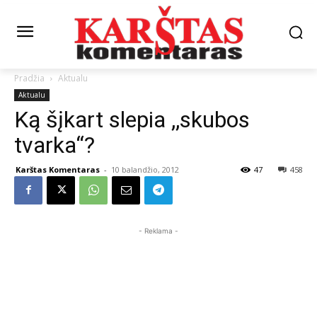
Pradžia
Aktualu
Aktualu
Ką šįkart slepia ,,skubos
tvarka“?
Karštas Komentaras
-
10 balandžio, 2012
47
458
- Reklama -