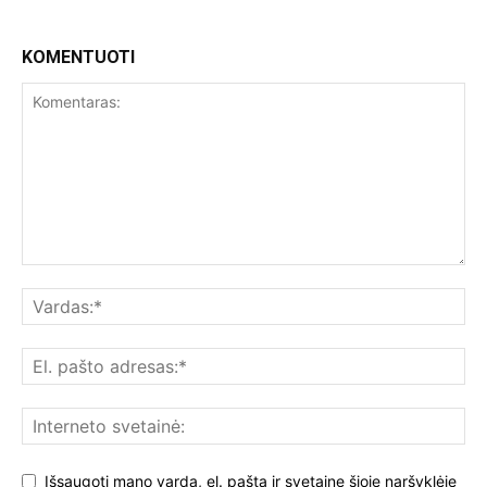
KOMENTUOTI
Išsaugoti mano vardą, el. paštą ir svetainę šioje naršyklėje