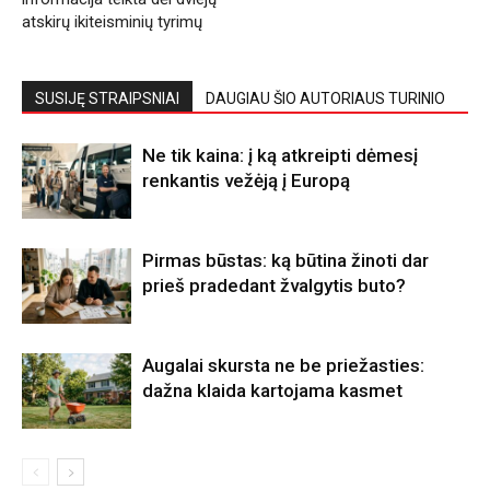
atskirų ikiteisminių tyrimų
SUSIJĘ STRAIPSNIAI
DAUGIAU ŠIO AUTORIAUS TURINIO
Ne tik kaina: į ką atkreipti dėmesį
renkantis vežėją į Europą
Pirmas būstas: ką būtina žinoti dar
prieš pradedant žvalgytis buto?
Augalai skursta ne be priežasties:
dažna klaida kartojama kasmet