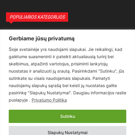
POPULIARIOS KATEGORIJOS
Politika
3281
Gerbiame jūsų privatumą
Nuomonės
2174
Šioje svetainėje yra naudojami slapukai. Jie reikalingi, kad
Teisėsauga
1497
galėtume suasmeninti ir pateikti aktualiausią turinį bei
Aktualu
1373
skelbimus, atpažinti vartotojus, prisiminti lankytojų
Lietuva
619
nuostatas ir analizuoti jų srautą. Pasirinkdami "Sutinku", jūs
sutinkate su visais naudojamais slapukais. Pamatyti
Pasaulis
560
naudojamų slapukų sąrašą bei keisti jų nuostatas galite
Статьи на русском
282
pasirinkę "Slapukų Nustatymai". Daugiau informacijos rasite
Articles in english
160
puslapyje .
Privatumo Politika
Muzika
116
Sutinku
Copyright © 2026 UAB „Goruva“. Visos teisės saugomos.
Slapukų Nustatymai