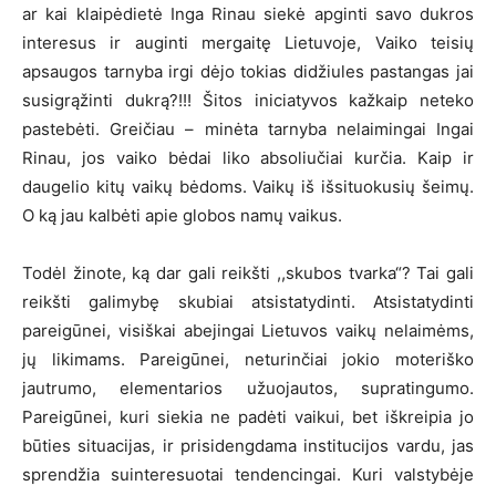
ar kai klaipėdietė Inga Rinau siekė apginti savo dukros
interesus ir auginti mergaitę Lietuvoje, Vaiko teisių
apsaugos tarnyba irgi dėjo tokias didžiules pastangas jai
susigrąžinti dukrą?!!! Šitos iniciatyvos kažkaip neteko
pastebėti. Greičiau – minėta tarnyba nelaimingai Ingai
Rinau, jos vaiko bėdai liko absoliučiai kurčia. Kaip ir
daugelio kitų vaikų bėdoms. Vaikų iš išsituokusių šeimų.
O ką jau kalbėti apie globos namų vaikus.
Todėl žinote, ką dar gali reikšti ,,skubos tvarka“? Tai gali
reikšti galimybę skubiai atsistatydinti. Atsistatydinti
pareigūnei, visiškai abejingai Lietuvos vaikų nelaimėms,
jų likimams. Pareigūnei, neturinčiai jokio moteriško
jautrumo, elementarios užuojautos, supratingumo.
Pareigūnei, kuri siekia ne padėti vaikui, bet iškreipia jo
būties situacijas, ir prisidengdama institucijos vardu, jas
sprendžia suinteresuotai tendencingai. Kuri valstybėje