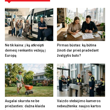
Ne tik kaina: į ką atkreipti
Pirmas būstas: ką būtina
dėmesį renkantis vežėją į
žinoti dar prieš pradedant
Europą
žvalgytis buto?
Augalai skursta ne be
Vaizdo stebėjimo kameros
priežasties: dažna klaida
nebeužtenka: naujos kartos