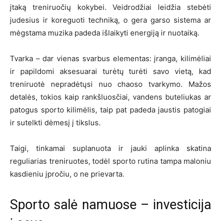
įtaką treniruočių kokybei. Veidrodžiai leidžia stebėti
judesius ir koreguoti techniką, o gera garso sistema ar
mėgstama muzika padeda išlaikyti energiją ir nuotaiką.
Tvarka – dar vienas svarbus elementas: įranga, kilimėliai
ir papildomi aksesuarai turėtų turėti savo vietą, kad
treniruotė nepradėtųsi nuo chaoso tvarkymo. Mažos
detalės, tokios kaip rankšluosčiai, vandens buteliukas ar
patogus sporto kilimėlis, taip pat padeda jaustis patogiai
ir sutelkti dėmesį į tikslus.
Taigi, tinkamai suplanuota ir jauki aplinka skatina
reguliarias treniruotes, todėl sporto rutina tampa maloniu
kasdieniu įpročiu, o ne prievarta.
Sporto salė namuose – investicija