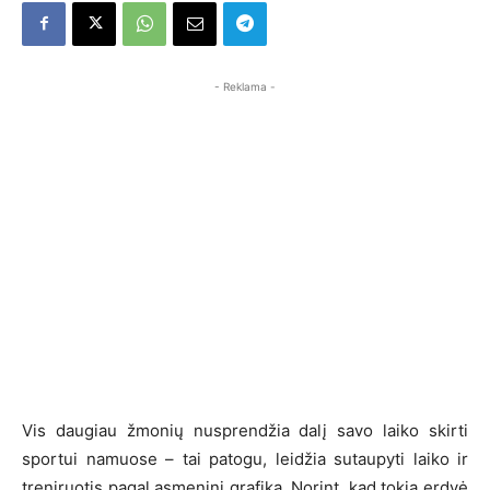
- Reklama -
Vis daugiau žmonių nusprendžia dalį savo laiko skirti
sportui namuose – tai patogu, leidžia sutaupyti laiko ir
treniruotis pagal asmeninį grafiką. Norint, kad tokia erdvė