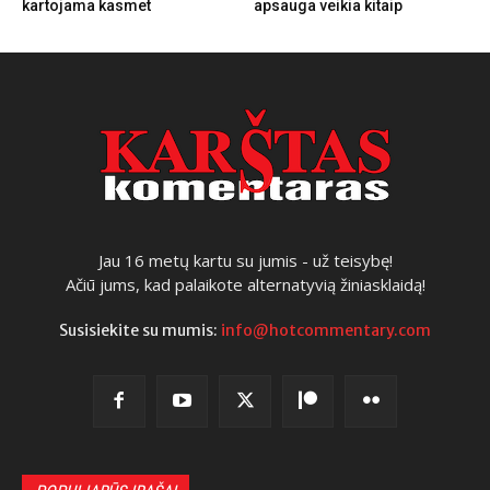
kartojama kasmet
apsauga veikia kitaip
Jau 16 metų kartu su jumis - už teisybę!
Ačiū jums, kad palaikote alternatyvią žiniasklaidą!
Susisiekite su mumis:
info@hotcommentary.com