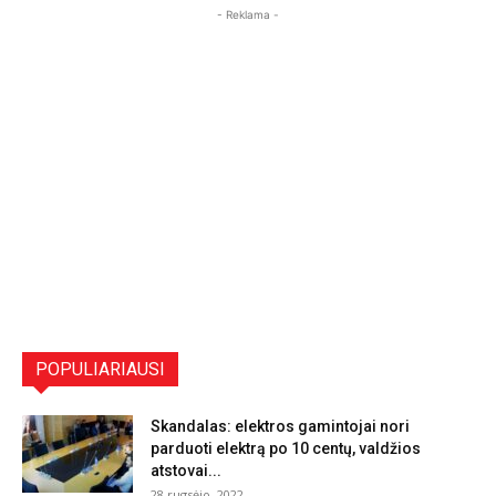
- Reklama -
POPULIARIAUSI
Skandalas: elektros gamintojai nori
parduoti elektrą po 10 centų, valdžios
atstovai...
28 rugsėjo, 2022