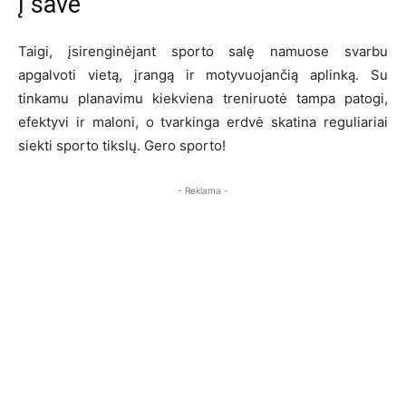
į save
Taigi, įsirenginėjant sporto salę namuose svarbu
apgalvoti vietą, įrangą ir motyvuojančią aplinką. Su
tinkamu planavimu kiekviena treniruotė tampa patogi,
efektyvi ir maloni, o tvarkinga erdvė skatina reguliariai
siekti sporto tikslų. Gero sporto!
- Reklama -