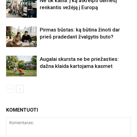
Ne tik kaina: į ką atkreipti dėmesį
renkantis vežėją į Europą
Pirmas būstas: ką būtina žinoti dar
prieš pradedant žvalgytis buto?
Augalai skursta ne be priežasties:
dažna klaida kartojama kasmet
KOMENTUOTI