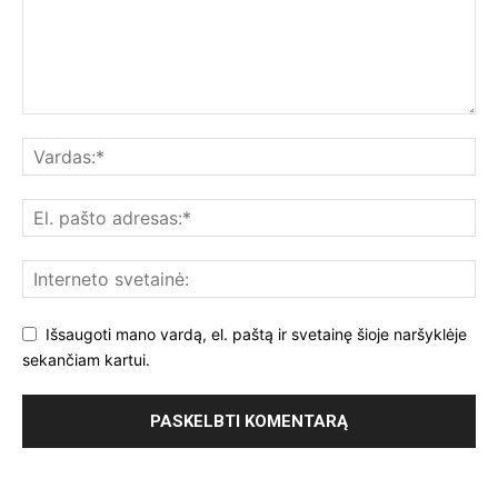
Išsaugoti mano vardą, el. paštą ir svetainę šioje naršyklėje
sekančiam kartui.