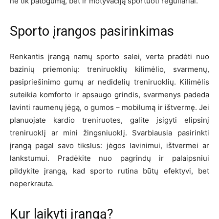
ne tik patogumą, bet ir motyvaciją sportuoti reguliariai.
Sporto įrangos pasirinkimas
Renkantis įrangą namų sporto salei, verta pradėti nuo
bazinių priemonių: treniruoklių kilimėlio, svarmenų,
pasipriešinimo gumų ar nedidelių treniruoklių. Kilimėlis
suteikia komforto ir apsaugo grindis, svarmenys padeda
lavinti raumenų jėgą, o gumos – mobilumą ir ištvermę. Jei
planuojate kardio treniruotes, galite įsigyti elipsinį
treniruoklį ar mini žingsniuoklį. Svarbiausia pasirinkti
įrangą pagal savo tikslus: jėgos lavinimui, ištvermei ar
lankstumui. Pradėkite nuo pagrindų ir palaipsniui
pildykite įrangą, kad sporto rutina būtų efektyvi, bet
neperkrauta.
Kur laikyti įrangą?