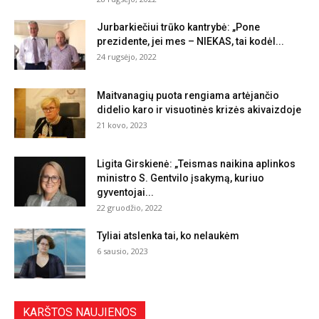
Jurbarkiečiui trūko kantrybė: „Pone
prezidente, jei mes – NIEKAS, tai kodėl...
24 rugsėjo, 2022
Maitvanagių puota rengiama artėjančio
didelio karo ir visuotinės krizės akivaizdoje
21 kovo, 2023
Ligita Girskienė: „Teismas naikina aplinkos
ministro S. Gentvilo įsakymą, kuriuo
gyventojai...
22 gruodžio, 2022
Tyliai atslenka tai, ko nelaukėm
6 sausio, 2023
KARŠTOS NAUJIENOS