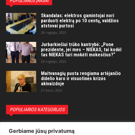
POPULIARŪS ĮRAŠAI
Skandalas: elektros gamintojai nori
parduoti elektrą po 10 centų, valdžios
atstovai purtosi
28 rugsėjo, 2022
Jurbarkiečiui trūko kantrybė: „Pone
prezidente, jei mes – NIEKAS, tai kodėl
tas NIEKAS turi mokėti mokesčius?“
24 rugsėjo, 2022
Maitvanagių puota rengiama artėjančio
didelio karo ir visuotinės krizės
akivaizdoje
21 kovo, 2023
POPULIARIOS KATEGORIJOS
Politika
3281
Gerbiame jūsų privatumą