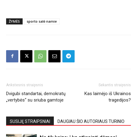
ŽYMĖS
sporto salė namie
Ankstesnis straipsnis
Sekantis straipsnis
Dvigubi standartai, demokratų
Kas laimėjo iš Ukrainos
„vertybės“ su sriuba gamtoje
tragedijos?
SUSIJĘ STRAIPSNIAI
DAUGIAU ŠIO AUTORIAUS TURINIO