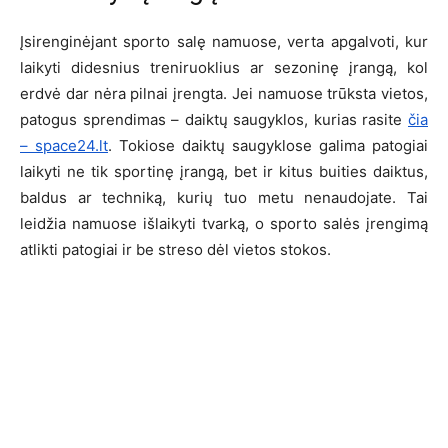
Įsirenginėjant sporto salę namuose, verta apgalvoti, kur
laikyti didesnius treniruoklius ar sezoninę įrangą, kol
erdvė dar nėra pilnai įrengta. Jei namuose trūksta vietos,
patogus sprendimas – daiktų saugyklos, kurias rasite
čia
– space24.lt
. Tokiose daiktų saugyklose galima patogiai
laikyti ne tik sportinę įrangą, bet ir kitus buities daiktus,
baldus ar techniką, kurių tuo metu nenaudojate. Tai
leidžia namuose išlaikyti tvarką, o sporto salės įrengimą
atlikti patogiai ir be streso dėl vietos stokos.