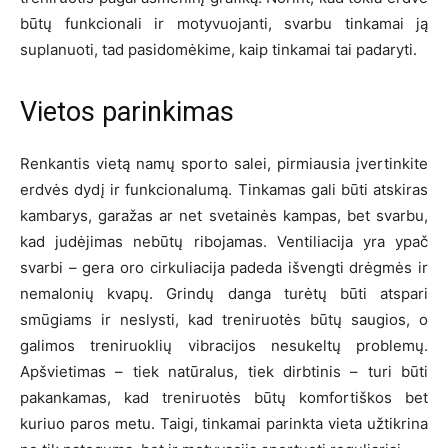
būtų funkcionali ir motyvuojanti, svarbu tinkamai ją
suplanuoti, tad pasidomėkime, kaip tinkamai tai padaryti.
Vietos parinkimas
Renkantis vietą namų sporto salei, pirmiausia įvertinkite
erdvės dydį ir funkcionalumą. Tinkamas gali būti atskiras
kambarys, garažas ar net svetainės kampas, bet svarbu,
kad judėjimas nebūtų ribojamas. Ventiliacija yra ypač
svarbi – gera oro cirkuliacija padeda išvengti drėgmės ir
nemalonių kvapų. Grindų danga turėtų būti atspari
smūgiams ir neslysti, kad treniruotės būtų saugios, o
galimos treniruoklių vibracijos nesukeltų problemų.
Apšvietimas – tiek natūralus, tiek dirbtinis – turi būti
pakankamas, kad treniruotės būtų komfortiškos bet
kuriuo paros metu. Taigi, tinkamai parinkta vieta užtikrina