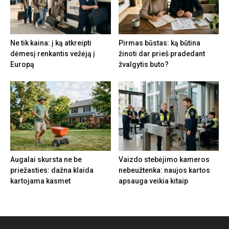
Ne tik kaina: į ką atkreipti
Pirmas būstas: ką būtina
dėmesį renkantis vežėją į
žinoti dar prieš pradedant
Europą
žvalgytis buto?
Augalai skursta ne be
Vaizdo stebėjimo kameros
priežasties: dažna klaida
nebeužtenka: naujos kartos
kartojama kasmet
apsauga veikia kitaip