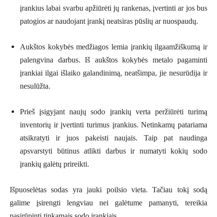
įrankius labai svarbu apžiūrėti jų rankenas, įvertinti ar jos bus
patogios ar naudojant įrankį neatsiras pūslių ar nuospaudų.
Aukštos kokybės medžiagos lemia įrankių ilgaamžiškumą ir
palengvina darbus. Iš aukštos kokybės metalo pagaminti
įrankiai ilgai išlaiko galandinimą, neatšimpa, jie nesurūdija ir
nesulūžta.
Prieš įsigyjant naujų sodo įrankių verta peržiūrėti turimą
inventorių ir įvertinti turimus įrankius. Netinkamų patariama
atsikratyti ir juos pakeisti naujais. Taip pat naudinga
apsvarstyti būtinus atlikti darbus ir numatyti kokių sodo
įrankių galėtų prireikti.
Išpuoselėtas sodas yra jauki poilsio vieta. Tačiau tokį sodą
galime įsirengti lengviau nei galėtume pamanyti, tereikia
pasirūpinti tinkamais sodo įrankiais.