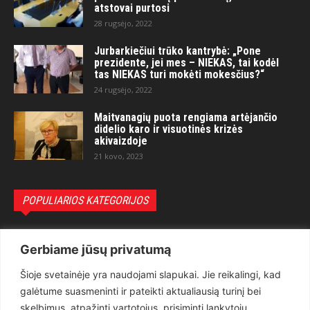
atstovai purtosi
28 rugsėjo, 2022
Jurbarkiečiui trūko kantrybė: „Pone
prezidente, jei mes – NIEKAS, tai kodėl
tas NIEKAS turi mokėti mokesčius?“
24 rugsėjo, 2022
Maitvanagių puota rengiama artėjančio
didelio karo ir visuotinės krizės
akivaizdoje
21 kovo, 2023
POPULIARIOS KATEGORIJOS
Politika
3281
Gerbiame jūsų privatumą
Nuomonės
2174
Šioje svetainėje yra naudojami slapukai. Jie reikalingi, kad
Teisėsauga
1497
galėtume suasmeninti ir pateikti aktualiausią turinį bei
Aktualu
1373
skelbimus, atpažinti vartotojus, prisiminti lankytojų