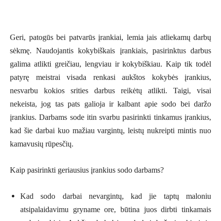
Geri, patogūs bei patvarūs įrankiai, lemia jais atliekamų darbų
sėkmę. Naudojantis kokybiškais įrankiais, pasirinktus darbus
galima atlikti greičiau, lengviau ir kokybiškiau. Kaip tik todėl
patyrę meistrai visada renkasi aukštos kokybės įrankius,
nesvarbu kokios srities darbus reikėtų atlikti. Taigi, visai
nekeista, jog tas pats galioja ir kalbant apie sodo bei daržo
įrankius. Darbams sode itin svarbu pasirinkti tinkamus įrankius,
kad šie darbai kuo mažiau vargintų, leistų nukreipti mintis nuo
kamavusių rūpesčių.
Kaip pasirinkti geriausius įrankius sodo darbams?
Kad sodo darbai nevargintų, kad jie taptų maloniu
atsipalaidavimu gryname ore, būtina juos dirbti tinkamais