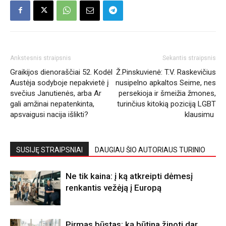
Ankstesnis straipsnis
Sekantis straipsnis
Graikijos dienoraščiai 52. Kodėl
Ž.Pinskuvienė: T.V. Raskevičius
Austėja sodyboje nepakvietė į
nusipelno apkaltos Seime, nes
svečius Janutienės, arba Ar
persekioja ir šmeižia žmones,
gali amžinai nepatenkinta,
turinčius kitokią poziciją LGBT
apsvaigusi nacija išlikti?
klausimu
SUSIJĘ STRAIPSNIAI
DAUGIAU ŠIO AUTORIAUS TURINIO
Ne tik kaina: į ką atkreipti dėmesį
renkantis vežėją į Europą
Pirmas būstas: ką būtina žinoti dar