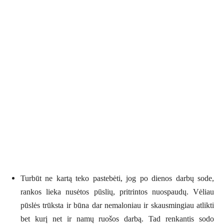
Turbūt ne kartą teko pastebėti, jog po dienos darbų sode,
rankos lieka nusėtos pūslių, pritrintos nuospaudų. Vėliau
pūslės trūksta ir būna dar nemaloniau ir skausmingiau atlikti
bet kurį net ir namų ruošos darbą. Tad renkantis sodo