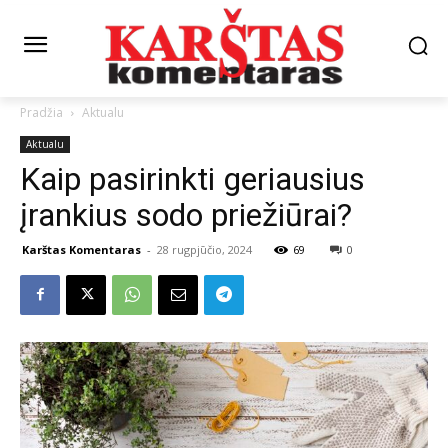
Pradžia
Aktualu
Aktualu
Kaip pasirinkti geriausius
įrankius sodo priežiūrai?
Karštas Komentaras
-
28 rugpjūčio, 2024
69
0