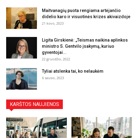
Maitvanagių puota rengiama artėjančio
didelio karo ir visuotinės krizės akivaizdoje
21 kovo, 2023
Ligita Girskienė: „Teismas naikina aplinkos
ministro S. Gentvilo įsakymą, kuriuo
gyventojai...
22 gruodžio, 2022
Tyliai atslenka tai, ko nelaukėm
6 sausio, 2023
KARŠTOS NAUJIENOS