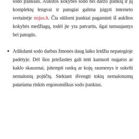
sodo įrankiais. Aukštos kokybės sodo bei daržo įrankių ir jų
komplektų lengvai ir patogiai galima įsigyti interneto
svetainėje
nojus.lt
. Čia siūlomi įrankiai pagaminti iš aukštos
kokybės medžiagų, todėl jie yra patvarūs, ilgai tarnaujantys
bei patogūs.
Atlikdami sodo darbus žmonės daug laiko leidžia nepatogioje
padėtyje. Dėl šios priežasties gali imti kamuoti nugaros ar
kaklo skausmai, įsitempti rankų ar kojų raumenys ir sukelti
nemalonių pojūčių. Siekiant išvengti tokių nemalonumų
patariama rinktis ergonomiškus sodo įrankius.