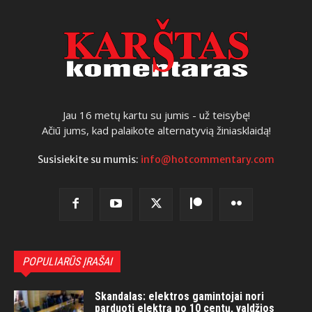
Jau 16 metų kartu su jumis - už teisybę!
Ačiū jums, kad palaikote alternatyvią žiniasklaidą!
Susisiekite su mumis:
info@hotcommentary.com
POPULIARŪS ĮRAŠAI
Skandalas: elektros gamintojai nori
parduoti elektrą po 10 centų, valdžios