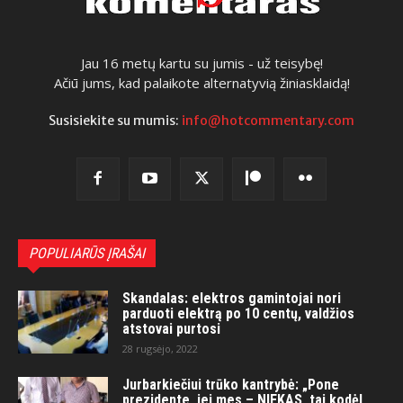
Jau 16 metų kartu su jumis - už teisybę!
Ačiū jums, kad palaikote alternatyvią žiniasklaidą!
Susisiekite su mumis:
info@hotcommentary.com
POPULIARŪS ĮRAŠAI
Skandalas: elektros gamintojai nori
parduoti elektrą po 10 centų, valdžios
atstovai purtosi
28 rugsėjo, 2022
Jurbarkiečiui trūko kantrybė: „Pone
prezidente, jei mes – NIEKAS, tai kodėl