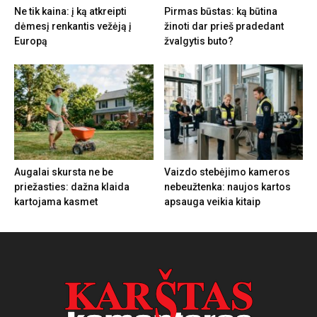
Ne tik kaina: į ką atkreipti
Pirmas būstas: ką būtina
dėmesį renkantis vežėją į
žinoti dar prieš pradedant
Europą
žvalgytis buto?
Augalai skursta ne be
Vaizdo stebėjimo kameros
priežasties: dažna klaida
nebeužtenka: naujos kartos
kartojama kasmet
apsauga veikia kitaip