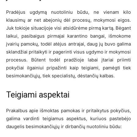
Pradėjus ugdymą nuotoliniu būdu, ne vienam kilo
klausimų ar net abejonių dėl procesų, mokymosi eigos.
Juk tokioje situacijoje visi atsidūrėme pirmą kartą. Bėgant
laikui, pasibaigus pirmajai karantino bangai, išmokome
įvairių pamokų, todėl atėjus antrajai, daug jų buvo galima
sklandžiai pritaikyti ir pagerinti visus ugdymo ir mokymosi
procesus. Būtent todėl pradžioje labai įtariai priimti
pokyčiai ilgainiui pripažinti kaip teigiami, pamėgti tiek
besimokančiųjų, tiek specialistų, dėstančių kalbas.
Teigiami aspektai
Prakalbus apie išmoktas pamokas ir pritaikytus pokyčius,
galima vardinti teigiamus aspektus, kuriuos pastebėjo
daugelis besimokančiųjų ir dirbančių nuotoliniu būdu: