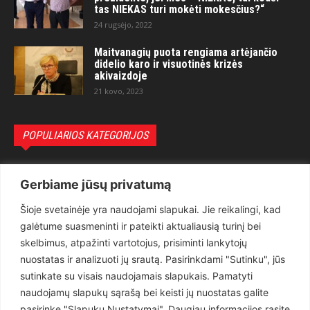
tas NIEKAS turi mokėti mokesčius?“
24 rugsėjo, 2022
Maitvanagių puota rengiama artėjančio
didelio karo ir visuotinės krizės
akivaizdoje
21 kovo, 2023
POPULIARIOS KATEGORIJOS
Politika
3281
Gerbiame jūsų privatumą
Nuomonės
2174
Šioje svetainėje yra naudojami slapukai. Jie reikalingi, kad
Teisėsauga
1497
galėtume suasmeninti ir pateikti aktualiausią turinį bei
Aktualu
1373
skelbimus, atpažinti vartotojus, prisiminti lankytojų
Lietuva
619
nuostatas ir analizuoti jų srautą. Pasirinkdami "Sutinku", jūs
sutinkate su visais naudojamais slapukais. Pamatyti
Pasaulis
560
naudojamų slapukų sąrašą bei keisti jų nuostatas galite
Статьи на русском
282
pasirinkę "Slapukų Nustatymai". Daugiau informacijos rasite