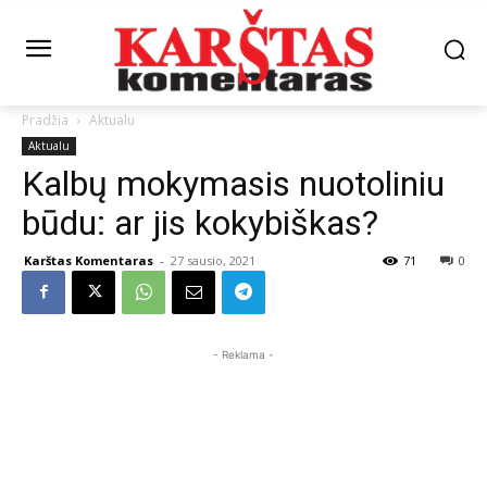
Pradžia
Aktualu
Aktualu
Kalbų mokymasis nuotoliniu
būdu: ar jis kokybiškas?
Karštas Komentaras
-
27 sausio, 2021
71
0
- Reklama -