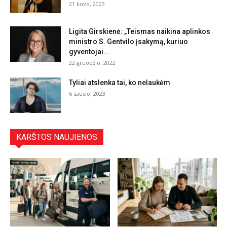
21 kovo, 2023
Ligita Girskienė: „Teismas naikina aplinkos
ministro S. Gentvilo įsakymą, kuriuo
gyventojai...
22 gruodžio, 2022
Tyliai atslenka tai, ko nelaukėm
6 sausio, 2023
KARŠTOS NAUJIENOS