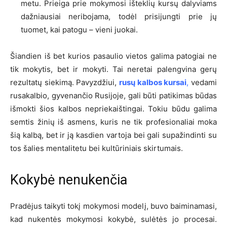
metu. Prieiga prie mokymosi išteklių kursų dalyviams
dažniausiai neribojama, todėl prisijungti prie jų
tuomet, kai patogu – vieni juokai.
Šiandien iš bet kurios pasaulio vietos galima patogiai ne
tik mokytis, bet ir mokyti. Tai neretai palengvina gerų
rezultatų siekimą. Pavyzdžiui,
rusų kalbos kursai
,
vedami
rusakalbio, gyvenančio Rusijoje, gali būti patikimas būdas
išmokti šios kalbos nepriekaištingai. Tokiu būdu galima
semtis žinių iš asmens, kuris ne tik profesionaliai moka
šią kalbą, bet ir ją kasdien vartoja bei gali supažindinti su
tos šalies mentalitetu bei kultūriniais skirtumais.
Kokybė nenukenčia
Pradėjus taikyti tokį mokymosi modelį, buvo baiminamasi,
kad nukentės mokymosi kokybė, sulėtės jo procesai.