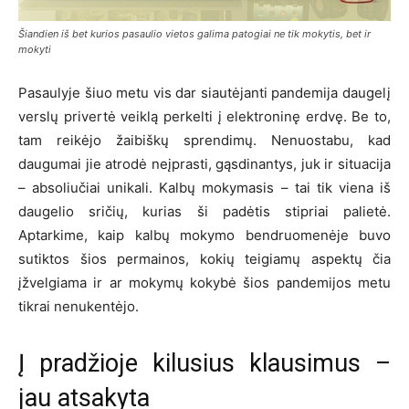
Šiandien iš bet kurios pasaulio vietos galima patogiai ne tik mokytis, bet ir
mokyti
Pasaulyje šiuo metu vis dar siautėjanti pandemija daugelį
verslų privertė veiklą perkelti į elektroninę erdvę. Be to,
tam reikėjo žaibiškų sprendimų. Nenuostabu, kad
daugumai jie atrodė neįprasti, gąsdinantys, juk ir situacija
– absoliučiai unikali. Kalbų mokymasis – tai tik viena iš
daugelio sričių, kurias ši padėtis stipriai palietė.
Aptarkime, kaip kalbų mokymo bendruomenėje buvo
sutiktos šios permainos, kokių teigiamų aspektų čia
įžvelgiama ir ar mokymų kokybė šios pandemijos metu
tikrai nenukentėjo.
Į pradžioje kilusius klausimus –
jau atsakyta