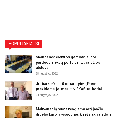
POPULIARIAUSI
Skandalas: elektros gamintojai nori
parduoti elektrą po 10 centų, valdžios
atstovai...
28 rugsėjo, 2022
Jurbarkiečiui trūko kantrybė: „Pone
prezidente, jei mes – NIEKAS, tai kodėl...
24 rugsėjo, 2022
Maitvanagių puota rengiama artėjančio
didelio karo ir visuotinės krizės akivaizdoje