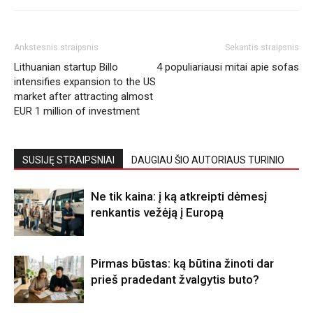
Ankstesnis straipsnis
Sekantis straipsnis
Lithuanian startup Billo
4 populiariausi mitai apie sofas
intensifies expansion to the US
market after attracting almost
EUR 1 million of investment
SUSIJĘ STRAIPSNIAI
DAUGIAU ŠIO AUTORIAUS TURINIO
Ne tik kaina: į ką atkreipti dėmesį
renkantis vežėją į Europą
Pirmas būstas: ką būtina žinoti dar
prieš pradedant žvalgytis buto?