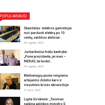
POPULIARIAUSI
Skandalas: elektros gamintojai
nori parduoti elektrą po 10
centų, valdžios atstovai...
28 rugsėjo, 2022
Jurbarkiečiui trūko kantrybė:
„Pone prezidente, jei mes –
NIEKAS, tai kodėl...
24 rugsėjo, 2022
Maitvanagių puota rengiama
artėjančio didelio karo ir
visuotinės krizės akivaizdoje
21 kovo, 2023
Ligita Girskienė: „Teismas
naikina aplinkos ministro S.