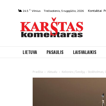
C
Kontaktai
P
Trečiadienis, 5 rugpjūčio, 2026
24.5
Vilnius
LIETUVA
PASAULIS
LAISVALAIKIS
Pradžia
Aktualu
Kelionės į Švediją – Stokholmas, 