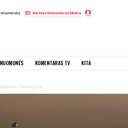
renumerata
Karštas Komentaras Ekstra
NUOMONĖS
KOMENTARAS TV
KITA
Gotlandas ir Šiaurės grožis