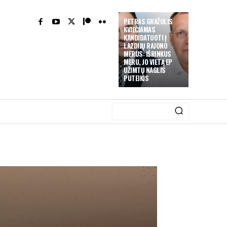
PETRAS GRAŽULIS
KVIEČIAMAS
KANDIDATUOTI Į
LAZDIJŲ RAJONO
MERUS: IŠRINKUS
MERU, JO VIETĄ EP
UŽIMTŲ NAGLIS
PUTEIKIS