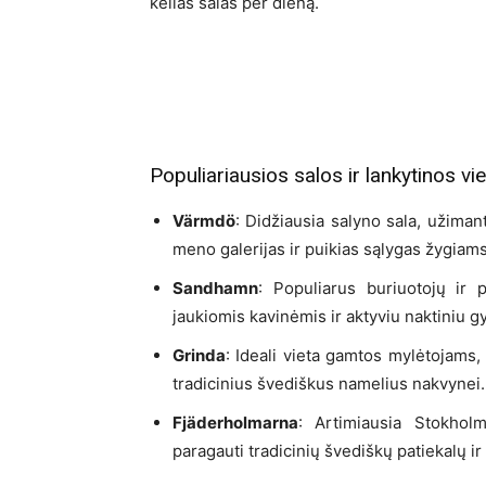
kelias salas per dieną.
Populiariausios salos ir lankytinos vi
Värmdö
: Didžiausia salyno sala, užimant
meno galerijas ir puikias sąlygas žygiam
Sandhamn
: Populiarus buriuotojų ir 
jaukiomis kavinėmis ir aktyviu naktiniu 
Grinda
: Ideali vieta gamtos mylėtojams, 
tradicinius švediškus namelius nakvynei.
Fjäderholmarna
: Artimiausia Stokholm
paragauti tradicinių švediškų patiekalų ir