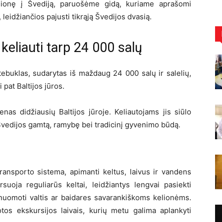
lionę į Švediją, paruošėme gidą, kuriame aprašomi
, leidžiančios pajusti tikrąją Švedijos dvasią.
keliauti tarp 24 000 salų
ebuklas, sudarytas iš maždaug 24 000 salų ir salelių,
 pat Baltijos jūros.
enas didžiausių Baltijos jūroje. Keliautojams jis siūlo
Švedijos gamtą, ramybę bei tradicinį gyvenimo būdą.
ransporto sistema, apimanti keltus, laivus ir vandens
uoja reguliarūs keltai, leidžiantys lengvai pasiekti
sinuomoti valtis ar baidares savarankiškoms kelionėms.
os ekskursijos laivais, kurių metu galima aplankyti