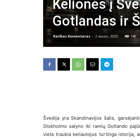
Kelionės į Šv
Gotlandas ir Š
Karštas Komentaras
-
2 sausio, 2025
140
Švedija yra Skandinavijos šalis, garsėjan
Stokholmo salyno iki ramių Gotlando pajūr
vieta traukia keliautojus turtinga istorija,