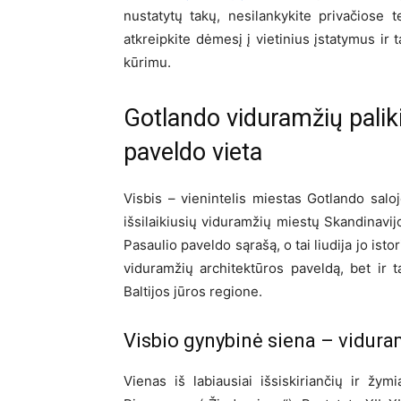
nustatytų takų, nesilankykite privačiose te
atkreipkite dėmesį į vietinius įstatymus ir 
kūrimu.
Gotlando viduramžių pali
paveldo vieta
Visbis – vienintelis miestas Gotlando saloj
išsilaikiusių viduramžių miestų Skandinavi
Pasaulio paveldo sąrašą, o tai liudija jo isto
viduramžių architektūros paveldą, bet ir 
Baltijos jūros regione.
Visbio gynybinė siena – vidura
Vienas iš labiausiai išsiskiriančių ir ž