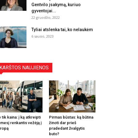
Gentvilo įsakymą, kuriuo
gyventojai...
22 gruodžio, 2022
Tyliai atslenka tai, ko nelaukėm
6 sausio, 2023
KARŠTOS NAUJIENOS
 tik kaina: į ką atkreipti
Pirmas būstas: ką būtina
mesį renkantis vežėją į
žinoti dar prieš
ropą
pradedant žvalgytis
buto?