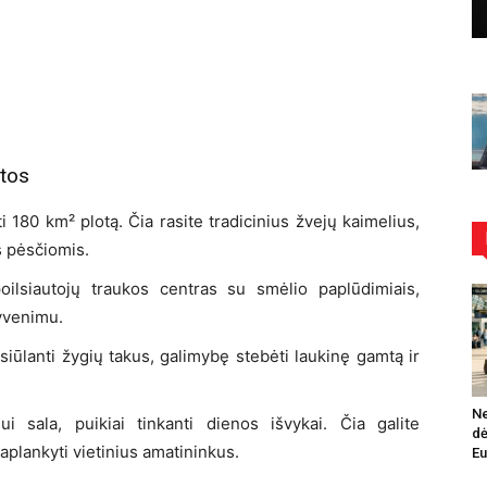
etos
i 180 km² plotą. Čia rasite tradicinius žvejų kaimelius,
s pėsčiomis.
poilsiautojų traukos centras su smėlio paplūdimiais,
gyvenimu.
siūlanti žygių takus, galimybę stebėti laukinę gamtą ir
Ne
ui sala, puikiai tinkanti dienos išvykai. Čia galite
dė
 aplankyti vietinius amatininkus.
Eu