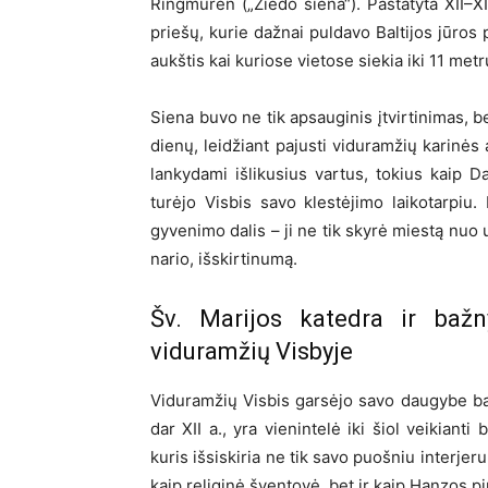
Ringmuren („Žiedo siena“). Pastatyta XII–XII
priešų, kurie dažnai puldavo Baltijos jūros 
aukštis kai kuriose vietose siekia iki 11 metr
Siena buvo ne tik apsauginis įtvirtinimas, be
dienų, leidžiant pajusti viduramžių karinės 
lankydami išlikusius vartus, tokius kaip Da
turėjo Visbis savo klestėjimo laikotarpiu
gyvenimo dalis – ji ne tik skyrė miestą nuo
nario, išskirtinumą.
Šv. Marijos katedra ir bažny
viduramžių Visbyje
Viduramžių Visbis garsėjo savo daugybe baž
dar XII a., yra vienintelė iki šiol veikiant
kuris išsiskiria ne tik savo puošniu interjeru,
kaip religinė šventovė, bet ir kaip Hanzos pir