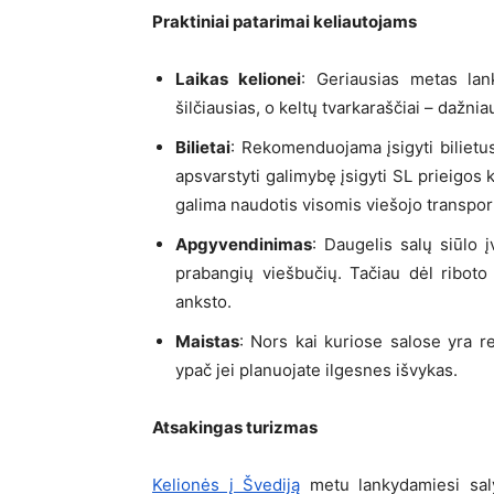
Praktiniai patarimai keliautojams
Laikas kelionei
: Geriausias metas lank
šilčiausias, o keltų tvarkaraščiai – dažnia
Bilietai
: Rekomenduojama įsigyti bilietu
apsvarstyti galimybę įsigyti SL prieigos k
galima naudotis visomis viešojo transpor
Apgyvendinimas
: Daugelis salų siūlo
prabangių viešbučių. Tačiau dėl riboto
anksto.
Maistas
: Nors kai kuriose salose yra re
ypač jei planuojate ilgesnes išvykas.
Atsakingas turizmas
Kelionės į Švediją
metu lankydamiesi saly