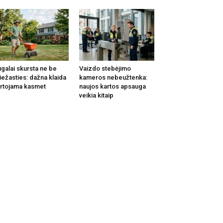
galai skursta ne be
Vaizdo stebėjimo
iežasties: dažna klaida
kameros nebeužtenka:
rtojama kasmet
naujos kartos apsauga
veikia kitaip