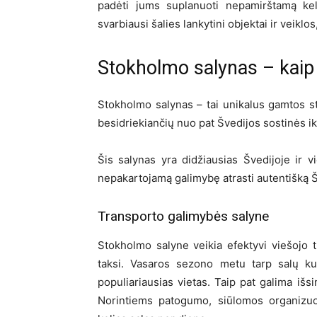
padėti jums suplanuoti nepamirštamą ke
svarbiausi šalies lankytini objektai ir veiklos
Stokholmo salynas – kaip 
Stokholmo salynas – tai unikalus gamtos st
besidriekiančių nuo pat Švedijos sostinės iki
Šis salynas yra didžiausias Švedijoje ir vi
nepakartojamą galimybę atrasti autentišką 
Transporto galimybės salyne
Stokholmo salyne veikia efektyvi viešojo t
taksi. Vasaros sezono metu tarp salų kurs
populiariausias vietas. Taip pat galima iš
Norintiems patogumo, siūlomos organizuot