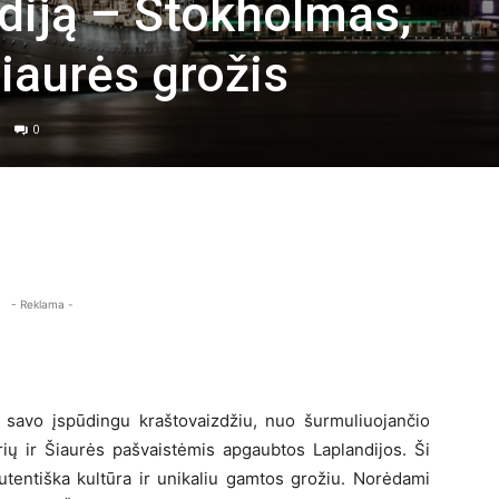
ediją – Stokholmas,
iaurės grožis
0
- Reklama -
ti savo įspūdingu kraštovaizdžiu, nuo šurmuliuojančio
ių ir Šiaurės pašvaistėmis apgaubtos Laplandijos. Ši
 autentiška kultūra ir unikaliu gamtos grožiu. Norėdami