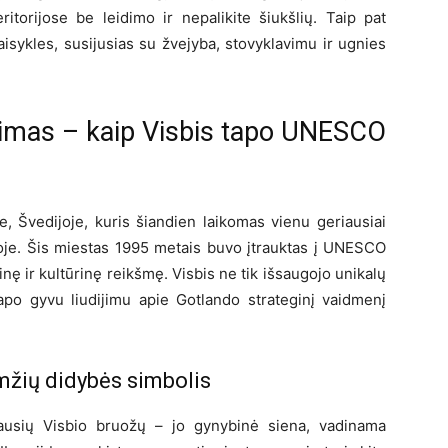
ritorijose be leidimo ir nepalikite šiukšlių. Taip pat
taisykles, susijusias su žvejyba, stovyklavimu ir ugnies
kimas – kaip Visbis tapo UNESCO
e, Švedijoje, kuris šiandien laikomas vienu geriausiai
joje. Šis miestas 1995 metais buvo įtrauktas į UNESCO
rinę ir kultūrinę reikšmę. Visbis ne tik išsaugojo unikalų
tapo gyvu liudijimu apie Gotlando strateginį vaidmenį
mžių didybės simbolis
ymiausių Visbio bruožų – jo gynybinė siena, vadinama