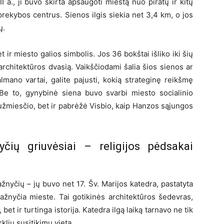
I a., ji buvo skirta apsaugoti miestą nuo piratų ir kitų
prekybos centrus. Sienos ilgis siekia net 3,4 km, o jos
ų.
t ir miesto galios simbolis. Jos 36 bokštai išliko iki šių
architektūros dvasią. Vaikščiodami šalia šios sienos ar
lmano vartai, galite pajusti, kokią strateginę reikšmę
. Be to, gynybinė siena buvo svarbi miesto socialinio
 užmiesčio, bet ir pabrėžė Visbio, kaip Hanzos sąjungos
čių griuvėsiai – religijos pėdsakai
nyčių – jų buvo net 17. Šv. Marijos katedra, pastatyta
i bažnyčia mieste. Tai gotikinės architektūros šedevras,
 bet ir turtinga istorija. Katedra ilgą laiką tarnavo ne tik
klių susitikimų vieta.