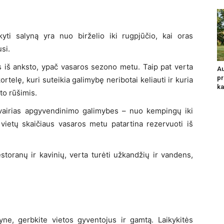
yti salyną yra nuo birželio iki rugpjūčio, kai oras
usi.
s iš anksto, ypač vasaros sezono metu. Taip pat verta
Au
pr
ortelę, kuri suteikia galimybę neribotai keliauti ir kuria
ka
to rūšimis.
 įvairias apgyvendinimo galimybes – nuo kempingų iki
 vietų skaičiaus vasaros metu patartina rezervuoti iš
storanų ir kavinių, verta turėti užkandžių ir vandens,
ne, gerbkite vietos gyventojus ir gamtą. Laikykitės