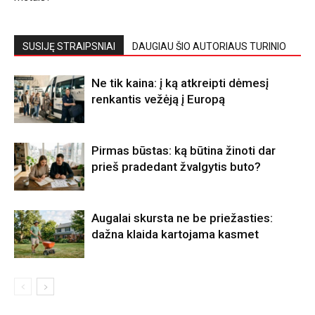
SUSIJĘ STRAIPSNIAI
DAUGIAU ŠIO AUTORIAUS TURINIO
Ne tik kaina: į ką atkreipti dėmesį
renkantis vežėją į Europą
Pirmas būstas: ką būtina žinoti dar
prieš pradedant žvalgytis buto?
Augalai skursta ne be priežasties:
dažna klaida kartojama kasmet