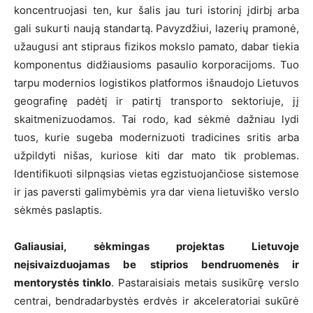
koncentruojasi ten, kur šalis jau turi istorinį įdirbį arba
gali sukurti naują standartą. Pavyzdžiui, lazerių pramonė,
užaugusi ant stipraus fizikos mokslo pamato, dabar tiekia
komponentus didžiausioms pasaulio korporacijoms. Tuo
tarpu modernios logistikos platformos išnaudojo Lietuvos
geografinę padėtį ir patirtį transporto sektoriuje, jį
skaitmenizuodamos. Tai rodo, kad sėkmė dažniau lydi
tuos, kurie sugeba modernizuoti tradicines sritis arba
užpildyti nišas, kuriose kiti dar mato tik problemas.
Identifikuoti silpnąsias vietas egzistuojančiose sistemose
ir jas paversti galimybėmis yra dar viena lietuviško verslo
sėkmės paslaptis.
Galiausiai, sėkmingas projektas Lietuvoje
neįsivaizduojamas be stiprios bendruomenės ir
mentorystės tinklo
. Pastaraisiais metais susikūrę verslo
centrai, bendradarbystės erdvės ir akceleratoriai sukūrė