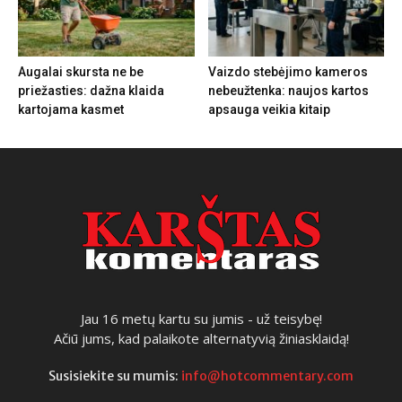
Augalai skursta ne be
Vaizdo stebėjimo kameros
priežasties: dažna klaida
nebeužtenka: naujos kartos
kartojama kasmet
apsauga veikia kitaip
Jau 16 metų kartu su jumis - už teisybę!
Ačiū jums, kad palaikote alternatyvią žiniasklaidą!
Susisiekite su mumis:
info@hotcommentary.com