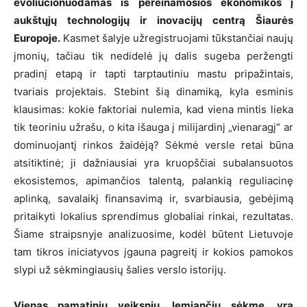
evoliucionuodamas iš pereinamosios ekonomikos į
aukštųjų technologijų ir inovacijų centrą Šiaurės
Europoje.
Kasmet šalyje užregistruojami tūkstančiai naujų
įmonių, tačiau tik nedidelė jų dalis sugeba peržengti
pradinį etapą ir tapti tarptautiniu mastu pripažintais,
tvariais projektais. Stebint šią dinamiką, kyla esminis
klausimas: kokie faktoriai nulemia, kad viena mintis lieka
tik teoriniu užrašu, o kita išauga į milijardinį „vienaragį“ ar
dominuojantį rinkos žaidėją? Sėkmė versle retai būna
atsitiktinė; ji dažniausiai yra kruopščiai subalansuotos
ekosistemos, apimančios talentą, palankią reguliacinę
aplinką, savalaikį finansavimą ir, svarbiausia, gebėjimą
pritaikyti lokalius sprendimus globaliai rinkai, rezultatas.
Šiame straipsnyje analizuosime, kodėl būtent Lietuvoje
tam tikros iniciatyvos įgauna pagreitį ir kokios pamokos
slypi už sėkmingiausių šalies verslo istorijų.
Vienas pamatinių veiksnių, lemiančių sėkmę, yra