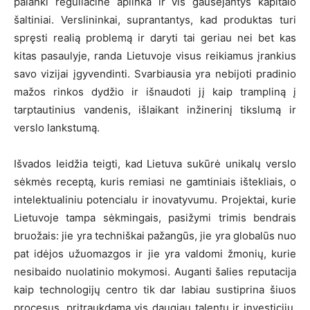
palanki reguliacinė aplinka ir vis gausėjantys kapitalo
šaltiniai. Verslininkai, suprantantys, kad produktas turi
spręsti realią problemą ir daryti tai geriau nei bet kas
kitas pasaulyje, randa Lietuvoje visus reikiamus įrankius
savo vizijai įgyvendinti. Svarbiausia yra nebijoti pradinio
mažos rinkos dydžio ir išnaudoti jį kaip trampliną į
tarptautinius vandenis, išlaikant inžinerinį tikslumą ir
verslo lankstumą.
Išvados leidžia teigti, kad Lietuva sukūrė unikalų verslo
sėkmės receptą, kuris remiasi ne gamtiniais ištekliais, o
intelektualiniu potencialu ir inovatyvumu. Projektai, kurie
Lietuvoje tampa sėkmingais, pasižymi trimis bendrais
bruožais: jie yra techniškai pažangūs, jie yra globalūs nuo
pat idėjos užuomazgos ir jie yra valdomi žmonių, kurie
nesibaido nuolatinio mokymosi. Auganti šalies reputacija
kaip technologijų centro tik dar labiau sustiprina šiuos
procesus, pritraukdama vis daugiau talentų ir investicijų.