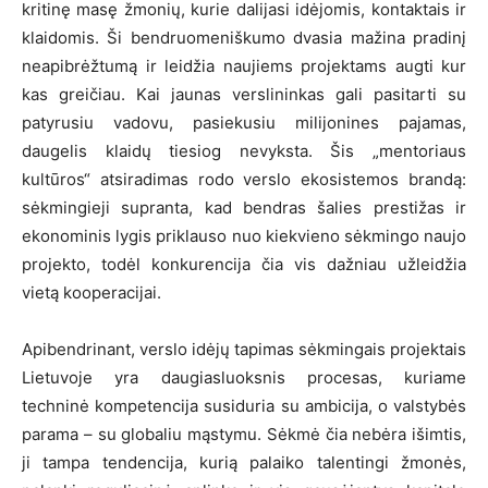
kritinę masę žmonių, kurie dalijasi idėjomis, kontaktais ir
klaidomis. Ši bendruomeniškumo dvasia mažina pradinį
neapibrėžtumą ir leidžia naujiems projektams augti kur
kas greičiau. Kai jaunas verslininkas gali pasitarti su
patyrusiu vadovu, pasiekusiu milijonines pajamas,
daugelis klaidų tiesiog nevyksta. Šis „mentoriaus
kultūros“ atsiradimas rodo verslo ekosistemos brandą:
sėkmingieji supranta, kad bendras šalies prestižas ir
ekonominis lygis priklauso nuo kiekvieno sėkmingo naujo
projekto, todėl konkurencija čia vis dažniau užleidžia
vietą kooperacijai.
Apibendrinant, verslo idėjų tapimas sėkmingais projektais
Lietuvoje yra daugiasluoksnis procesas, kuriame
techninė kompetencija susiduria su ambicija, o valstybės
parama – su globaliu mąstymu. Sėkmė čia nebėra išimtis,
ji tampa tendencija, kurią palaiko talentingi žmonės,