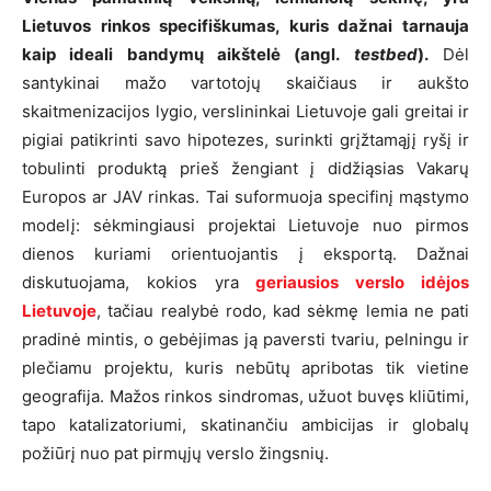
Lietuvos rinkos specifiškumas, kuris dažnai tarnauja
kaip ideali bandymų aikštelė (angl.
testbed
).
Dėl
santykinai mažo vartotojų skaičiaus ir aukšto
skaitmenizacijos lygio, verslininkai Lietuvoje gali greitai ir
pigiai patikrinti savo hipotezes, surinkti grįžtamąjį ryšį ir
tobulinti produktą prieš žengiant į didžiąsias Vakarų
Europos ar JAV rinkas. Tai suformuoja specifinį mąstymo
modelį: sėkmingiausi projektai Lietuvoje nuo pirmos
dienos kuriami orientuojantis į eksportą. Dažnai
diskutuojama, kokios yra
geriausios verslo idėjos
Lietuvoje
, tačiau realybė rodo, kad sėkmę lemia ne pati
pradinė mintis, o gebėjimas ją paversti tvariu, pelningu ir
plečiamu projektu, kuris nebūtų apribotas tik vietine
geografija. Mažos rinkos sindromas, užuot buvęs kliūtimi,
tapo katalizatoriumi, skatinančiu ambicijas ir globalų
požiūrį nuo pat pirmųjų verslo žingsnių.