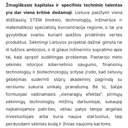
Žmogiškasis kapitalas ir specifinis techninis talentas
yra dar viena kritinė dedamoji
. Lietuva pasižymi viena
didžiausių STEM (mokslo, technologijų, inžinerijos ir
matematikos) specialistų koncentracija regione, o tai yra
gyvybiškai svarbu kuriant aukštos pridėtinės vertės
produktus. Sėkmingi Lietuvos projektai dažnai gimsta ne
iš tuščios ambicijos, o iš gilaus inžinerinio supratimo apie
tai, kaip spręsti sudėtingas problemas. Pastarojo meto
sėkmės istorijos kibernetinio saugumo, finansinių
technologijų ir biotechnologijų srityse įrodo, kad lietuvių
gebėjimas suderinti stiprų akademinį pagrindą su
verslumu sukuria unikalų pranašumą. Be to, šalyje
formuojasi vadinamasis „vienaragių efektas“: pirmųjų
sėkmingų technologijų milžinų darbuotojai, sukaupę
neįkainojamos patirties, vėliau patys tampa angelais
investuotojais arba kuria naujus startuolius, taip
perduodami sėkmės kodą ir žinias naujoms kartoms.