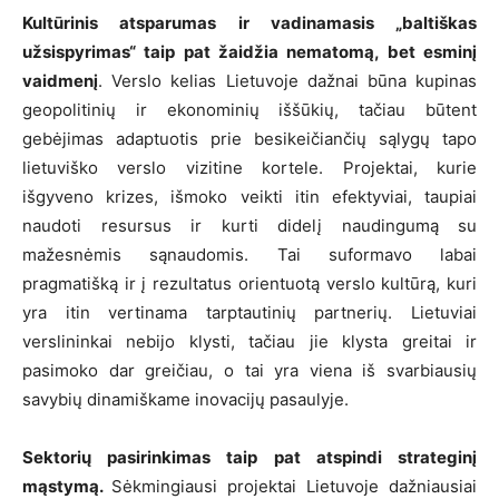
Kultūrinis atsparumas ir vadinamasis „baltiškas
užsispyrimas“ taip pat žaidžia nematomą, bet esminį
vaidmenį
. Verslo kelias Lietuvoje dažnai būna kupinas
geopolitinių ir ekonominių iššūkių, tačiau būtent
gebėjimas adaptuotis prie besikeičiančių sąlygų tapo
lietuviško verslo vizitine kortele. Projektai, kurie
išgyveno krizes, išmoko veikti itin efektyviai, taupiai
naudoti resursus ir kurti didelį naudingumą su
mažesnėmis sąnaudomis. Tai suformavo labai
pragmatišką ir į rezultatus orientuotą verslo kultūrą, kuri
yra itin vertinama tarptautinių partnerių. Lietuviai
verslininkai nebijo klysti, tačiau jie klysta greitai ir
pasimoko dar greičiau, o tai yra viena iš svarbiausių
savybių dinamiškame inovacijų pasaulyje.
Sektorių pasirinkimas taip pat atspindi strateginį
mąstymą.
Sėkmingiausi projektai Lietuvoje dažniausiai