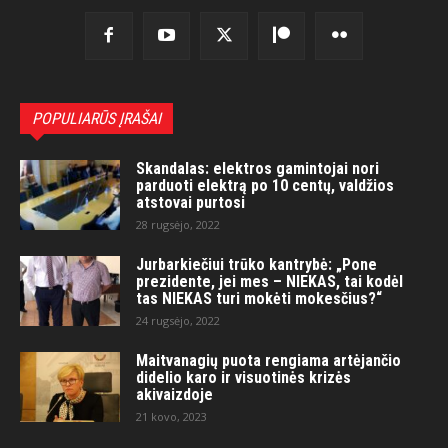
POPULIARŪS ĮRAŠAI
Skandalas: elektros gamintojai nori
parduoti elektrą po 10 centų, valdžios
atstovai purtosi
28 rugsėjo, 2022
Jurbarkiečiui trūko kantrybė: „Pone
prezidente, jei mes – NIEKAS, tai kodėl
tas NIEKAS turi mokėti mokesčius?“
24 rugsėjo, 2022
Maitvanagių puota rengiama artėjančio
didelio karo ir visuotinės krizės
akivaizdoje
21 kovo, 2023