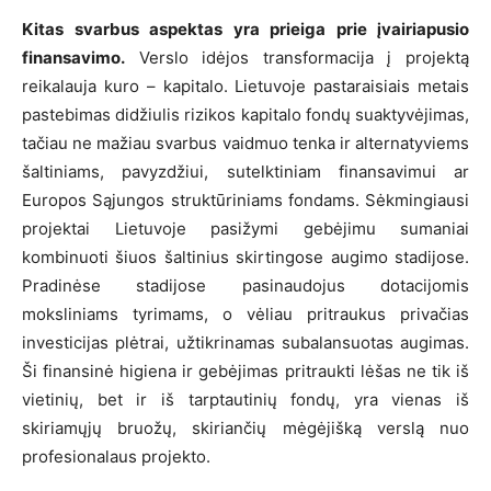
Kitas svarbus aspektas yra prieiga prie įvairiapusio
finansavimo.
Verslo idėjos transformacija į projektą
reikalauja kuro – kapitalo. Lietuvoje pastaraisiais metais
pastebimas didžiulis rizikos kapitalo fondų suaktyvėjimas,
tačiau ne mažiau svarbus vaidmuo tenka ir alternatyviems
šaltiniams, pavyzdžiui, sutelktiniam finansavimui ar
Europos Sąjungos struktūriniams fondams. Sėkmingiausi
projektai Lietuvoje pasižymi gebėjimu sumaniai
kombinuoti šiuos šaltinius skirtingose augimo stadijose.
Pradinėse stadijose pasinaudojus dotacijomis
moksliniams tyrimams, o vėliau pritraukus privačias
investicijas plėtrai, užtikrinamas subalansuotas augimas.
Ši finansinė higiena ir gebėjimas pritraukti lėšas ne tik iš
vietinių, bet ir iš tarptautinių fondų, yra vienas iš
skiriamųjų bruožų, skiriančių mėgėjišką verslą nuo
profesionalaus projekto.