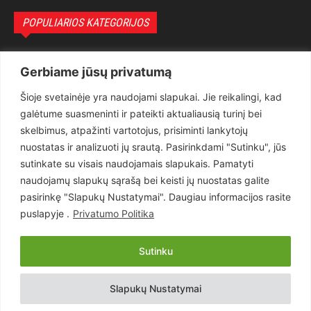
POPULIARIOS KATEGORIJOS
Politika
3281
Gerbiame jūsų privatumą
Nuomonės
2174
Šioje svetainėje yra naudojami slapukai. Jie reikalingi, kad
Teisėsauga
1497
galėtume suasmeninti ir pateikti aktualiausią turinį bei
Aktualu
1373
skelbimus, atpažinti vartotojus, prisiminti lankytojų
Lietuva
619
nuostatas ir analizuoti jų srautą. Pasirinkdami "Sutinku", jūs
sutinkate su visais naudojamais slapukais. Pamatyti
Pasaulis
560
naudojamų slapukų sąrašą bei keisti jų nuostatas galite
Статьи на русском
282
pasirinkę "Slapukų Nustatymai". Daugiau informacijos rasite
Articles in english
160
puslapyje .
Privatumo Politika
Muzika
116
Sutinku
Copyright © 2026 UAB „Goruva“. Visos teisės saugomos.
Slapukų Nustatymai
Kontaktai
Prenumerata
Privatumo Politika
Naudojimosi Taisyklės