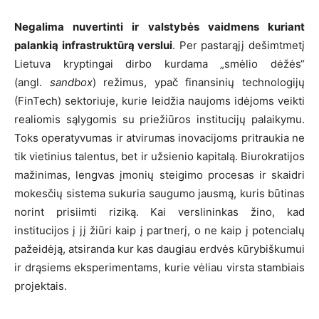
Negalima nuvertinti ir valstybės vaidmens kuriant
palankią infrastruktūrą verslui
. Per pastarąjį dešimtmetį
Lietuva kryptingai dirbo kurdama „smėlio dėžės“
(angl.
sandbox
) režimus, ypač finansinių technologijų
(FinTech) sektoriuje, kurie leidžia naujoms idėjoms veikti
realiomis sąlygomis su priežiūros institucijų palaikymu.
Toks operatyvumas ir atvirumas inovacijoms pritraukia ne
tik vietinius talentus, bet ir užsienio kapitalą. Biurokratijos
mažinimas, lengvas įmonių steigimo procesas ir skaidri
mokesčių sistema sukuria saugumo jausmą, kuris būtinas
norint prisiimti riziką. Kai verslininkas žino, kad
institucijos į jį žiūri kaip į partnerį, o ne kaip į potencialų
pažeidėją, atsiranda kur kas daugiau erdvės kūrybiškumui
ir drąsiems eksperimentams, kurie vėliau virsta stambiais
projektais.