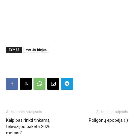
ŽYMĖS
verslo idėjos
Ankstesnis straipsnis
Sekantis straipsnis
Kaip pasirinkti tinkamą
Poligonų epopėja (I)
televizijos paketą 2026
metais?