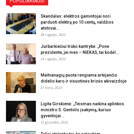
POPULIARIAUSI
Skandalas: elektros gamintojai nori
parduoti elektrą po 10 centų, valdžios
atstovai...
28 rugsėjo, 2022
Jurbarkiečiui trūko kantrybė: „Pone
prezidente, jei mes – NIEKAS, tai kodėl...
24 rugsėjo, 2022
Maitvanagių puota rengiama artėjančio
didelio karo ir visuotinės krizės akivaizdoje
21 kovo, 2023
Ligita Girskienė: „Teismas naikina aplinkos
ministro S. Gentvilo įsakymą, kuriuo
gyventojai...
22 gruodžio, 2022
Tyliai atslenka tai, ko nelaukėm