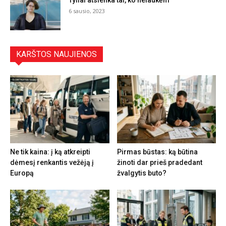
6 sausio, 2023
KARŠTOS NAUJIENOS
Ne tik kaina: į ką atkreipti
Pirmas būstas: ką būtina
dėmesį renkantis vežėją į
žinoti dar prieš pradedant
Europą
žvalgytis buto?