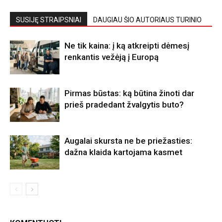
SUSIJĘ STRAIPSNIAI
DAUGIAU ŠIO AUTORIAUS TURINIO
Ne tik kaina: į ką atkreipti dėmesį
renkantis vežėją į Europą
Pirmas būstas: ką būtina žinoti dar
prieš pradedant žvalgytis buto?
Augalai skursta ne be priežasties:
dažna klaida kartojama kasmet