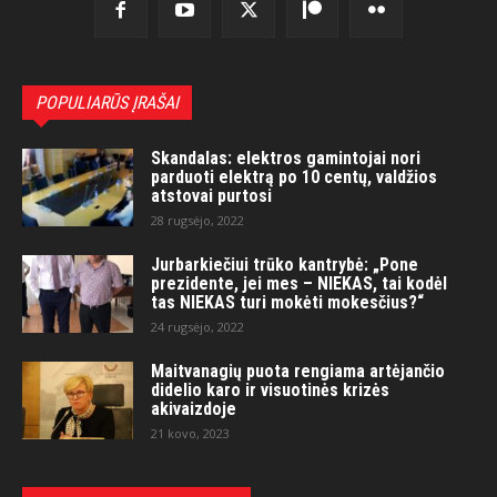
POPULIARŪS ĮRAŠAI
Skandalas: elektros gamintojai nori
parduoti elektrą po 10 centų, valdžios
atstovai purtosi
28 rugsėjo, 2022
Jurbarkiečiui trūko kantrybė: „Pone
prezidente, jei mes – NIEKAS, tai kodėl
tas NIEKAS turi mokėti mokesčius?“
24 rugsėjo, 2022
Maitvanagių puota rengiama artėjančio
didelio karo ir visuotinės krizės
akivaizdoje
21 kovo, 2023