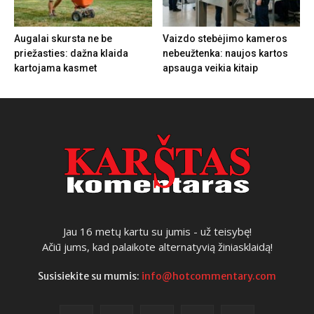
Augalai skursta ne be
Vaizdo stebėjimo kameros
priežasties: dažna klaida
nebeužtenka: naujos kartos
kartojama kasmet
apsauga veikia kitaip
Jau 16 metų kartu su jumis - už teisybę!
Ačiū jums, kad palaikote alternatyvią žiniasklaidą!
Susisiekite su mumis:
info@hotcommentary.com