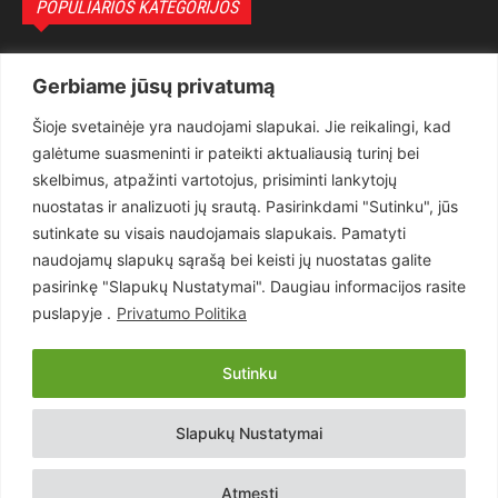
POPULIARIOS KATEGORIJOS
Politika
3281
Gerbiame jūsų privatumą
Nuomonės
2174
Šioje svetainėje yra naudojami slapukai. Jie reikalingi, kad
Teisėsauga
1497
galėtume suasmeninti ir pateikti aktualiausią turinį bei
Aktualu
1373
skelbimus, atpažinti vartotojus, prisiminti lankytojų
Lietuva
619
nuostatas ir analizuoti jų srautą. Pasirinkdami "Sutinku", jūs
sutinkate su visais naudojamais slapukais. Pamatyti
Pasaulis
560
naudojamų slapukų sąrašą bei keisti jų nuostatas galite
Статьи на русском
282
pasirinkę "Slapukų Nustatymai". Daugiau informacijos rasite
Articles in english
160
puslapyje .
Privatumo Politika
Muzika
116
Sutinku
Copyright © 2026 UAB „Goruva“. Visos teisės saugomos.
Slapukų Nustatymai
Kontaktai
Prenumerata
Privatumo Politika
Naudojimosi Taisyklės
Atmesti