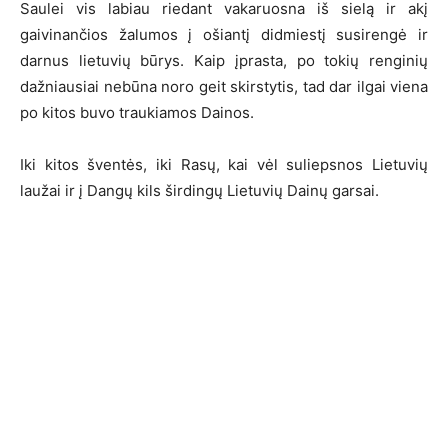
Saulei vis labiau riedant vakaruosna iš sielą ir akį
gaivinančios žalumos į ošiantį didmiestį susirengė ir
darnus lietuvių būrys. Kaip įprasta, po tokių renginių
dažniausiai nebūna noro geit skirstytis, tad dar ilgai viena
po kitos buvo traukiamos Dainos.
Iki kitos šventės, iki Rasų, kai vėl suliepsnos Lietuvių
laužai ir į Dangų kils širdingų Lietuvių Dainų garsai.