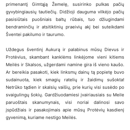
primenantį Gimtąją Žemelę, susirinko pulkas pačių
gyvybingiausių tautiečių. Didžioji dauguma vilkėjo pačių
pasisiūtais puošniais baltų rūbais, tuo džiugindami
bendraminčių ir atsitiktinių praeivių akį bei suteikdami
Šventei pakilumo ir taurumo.
Uždegus šventinį Aukurą ir palabinus mūsų Dievus ir
Protėvius, skambant kanklėms linkėjome vieni kitiems
Meilės ir Skalsos, užgerdami namine gira iš vieno kaušo.
Ar bereikia pasakoti, kiek linksmų dainų tą popietę buvo
sudainuota, kiek smagių ratelių ir žaidimų sušokta!
Netrūko tądien ir skalsių vaišių, prie kurių visi susėdo po
svaigulingų šokių. Gardžiuodamiesi įvairiausiais su Meile
paruoštais skanumynais, visi noriai dalinosi savo
įspūdžiais ir pasakojimais apie mūsų Protėvių kasdienį
gyvenimą, kuriame nestigo Meilės.