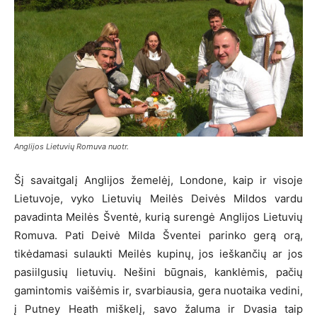
Anglijos Lietuvių Romuva nuotr.
Šį savaitgalį Anglijos žemelėj, Londone, kaip ir visoje
Lietuvoje, vyko Lietuvių Meilės Deivės Mildos vardu
pavadinta Meilės Šventė, kurią surengė Anglijos Lietuvių
Romuva. Pati Deivė Milda Šventei parinko gerą orą,
tikėdamasi sulaukti Meilės kupinų, jos ieškančių ar jos
pasiilgusių lietuvių. Nešini būgnais, kanklėmis, pačių
gamintomis vaišėmis ir, svarbiausia, gera nuotaika vedini,
į Putney Heath miškelį, savo žaluma ir Dvasia taip