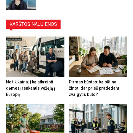
KARŠTOS NAUJIENOS
Ne tik kaina: į ką atkreipti
Pirmas būstas: ką būtina
dėmesį renkantis vežėją į
žinoti dar prieš pradedant
Europą
žvalgytis buto?