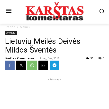
Pradžia
Aktualu
Aktualu
Lietuvių Meilės Deivės
Mildos Šventės
Karštas Komentaras
-
18 gegužės, 2012
55
0
- Reklama -