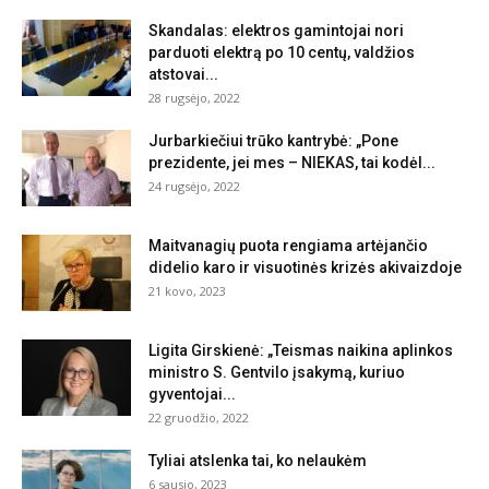
Skandalas: elektros gamintojai nori
parduoti elektrą po 10 centų, valdžios
atstovai...
28 rugsėjo, 2022
Jurbarkiečiui trūko kantrybė: „Pone
prezidente, jei mes – NIEKAS, tai kodėl...
24 rugsėjo, 2022
Maitvanagių puota rengiama artėjančio
didelio karo ir visuotinės krizės akivaizdoje
21 kovo, 2023
Ligita Girskienė: „Teismas naikina aplinkos
ministro S. Gentvilo įsakymą, kuriuo
gyventojai...
22 gruodžio, 2022
Tyliai atslenka tai, ko nelaukėm
6 sausio, 2023