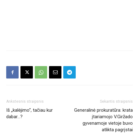
Ankstesnis straipsnis
Sekantis straipsnis
Iš „kalėjimo“, tačiau kur
Generalinė prokuratūra: krata
dabar…?
įtariamojo V.Giržado
gyvenamoje vietoje buvo
atlikta pagrįstai