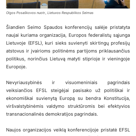
Olgos Posaškovos nuotr., Lietuvos Respublikos Seimas
Šiandien Seimo Spaudos konferencijų salėje pristatyta
naujai kuriama organizacija, Europos federalistų sąjunga
Lietuvoje (EFSL), kuri sieks suvienyti skirtingų profesijų
atstovus ir įvairioms politinėms partijoms priklausančius
politikus, norinčius Lietuvą matyti stiprioje ir vieningoje
Europoje.
Nevyriausybinės ir visuomeniniais pagrindais
veiksiančios EFSL steigėjai pasisako už politiškai ir
ekonomiškai suvienytą Europą su bendra Konstitucija,
viršvalstybinėmis valdymo struktūromis bei efektyvios
transnacionalinės demokratijos pagrindais.
Naujos organizacijos veiklą konferencijoje pristatė EFSL