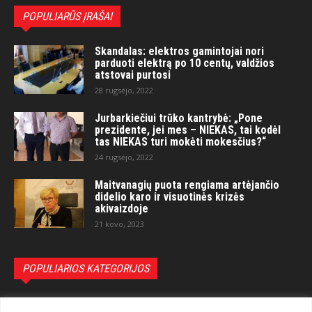
POPULIARŪS ĮRAŠAI
Skandalas: elektros gamintojai nori
parduoti elektrą po 10 centų, valdžios
atstovai purtosi
28 rugsėjo, 2022
Jurbarkiečiui trūko kantrybė: „Pone
prezidente, jei mes – NIEKAS, tai kodėl
tas NIEKAS turi mokėti mokesčius?“
24 rugsėjo, 2022
Maitvanagių puota rengiama artėjančio
didelio karo ir visuotinės krizės
akivaizdoje
21 kovo, 2023
POPULIARIOS KATEGORIJOS
Politika
3281