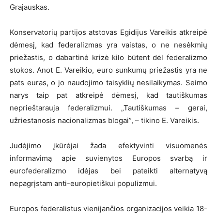
Grajauskas.
Konservatorių partijos atstovas Egidijus Vareikis atkreipė
dėmesį, kad federalizmas yra vaistas, o ne nesėkmių
priežastis, o dabartinė krizė kilo būtent dėl federalizmo
stokos. Anot E. Vareikio, euro sunkumų priežastis yra ne
pats euras, o jo naudojimo taisyklių nesilaikymas. Seimo
narys taip pat atkreipė dėmesį, kad tautiškumas
neprieštarauja federalizmui. „Tautiškumas – gerai,
užriestanosis nacionalizmas blogai”, – tikino E. Vareikis.
Judėjimo įkūrėjai žada efektyvinti visuomenės
informavimą apie suvienytos Europos svarbą ir
eurofederalizmo idėjas bei pateikti alternatyvą
nepagrįstam anti-europietiškui populizmui.
Europos federalistus vienijančios organizacijos veikia 18-