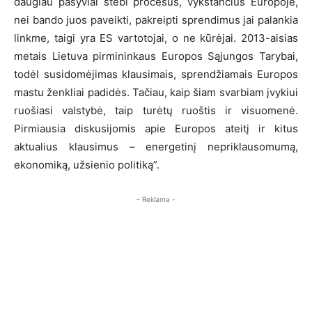
daugiau pasyviai stebi procesus, vykstančius Europoje,
nei bando juos paveikti, pakreipti sprendimus jai palankia
linkme, taigi yra ES vartotojai, o ne kūrėjai. 2013-aisias
metais Lietuva pirmininkaus Europos Sąjungos Tarybai,
todėl susidomėjimas klausimais, sprendžiamais Europos
mastu ženkliai padidės. Tačiau, kaip šiam svarbiam įvykiui
ruošiasi valstybė, taip turėtų ruoštis ir visuomenė.
Pirmiausia diskusijomis apie Europos ateitį ir kitus
aktualius klausimus – energetinį nepriklausomumą,
ekonomiką, užsienio politiką”.
- Reklama -