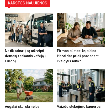
KARŠTOS NAUJIENOS
Ne tik kaina: į ką atkreipti
Pirmas būstas: ką būtina
dėmesį renkantis vežėją į
žinoti dar prieš pradedant
Europą
žvalgytis buto?
Augalai skursta ne be
Vaizdo stebėjimo kameros