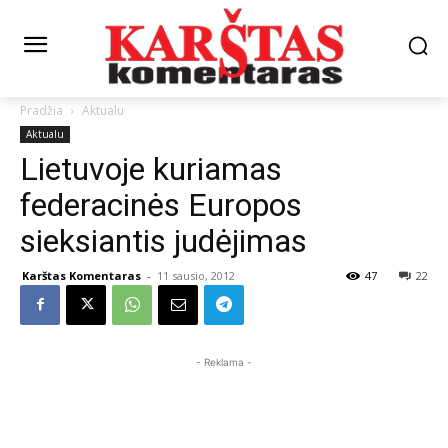
Pradžia
Aktualu
Aktualu
Lietuvoje kuriamas
federacinės Europos
sieksiantis judėjimas
Karštas Komentaras
-
11 sausio, 2012
47
22
- Reklama -