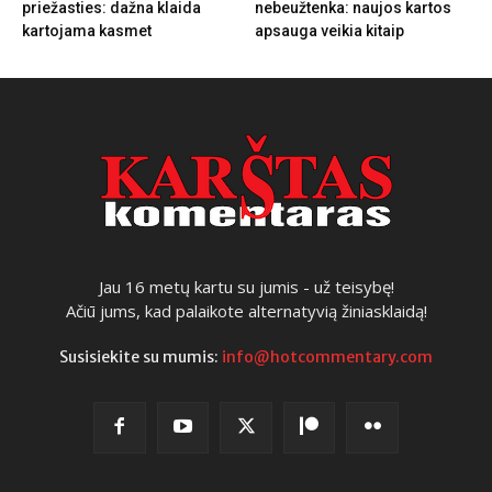
priežasties: dažna klaida
nebeužtenka: naujos kartos
kartojama kasmet
apsauga veikia kitaip
Jau 16 metų kartu su jumis - už teisybę!
Ačiū jums, kad palaikote alternatyvią žiniasklaidą!
Susisiekite su mumis:
info@hotcommentary.com