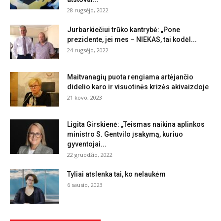
28 rugsėjo, 2022
Jurbarkiečiui trūko kantrybė: „Pone
prezidente, jei mes – NIEKAS, tai kodėl...
24 rugsėjo, 2022
Maitvanagių puota rengiama artėjančio
didelio karo ir visuotinės krizės akivaizdoje
21 kovo, 2023
Ligita Girskienė: „Teismas naikina aplinkos
ministro S. Gentvilo įsakymą, kuriuo
gyventojai...
22 gruodžio, 2022
Tyliai atslenka tai, ko nelaukėm
6 sausio, 2023