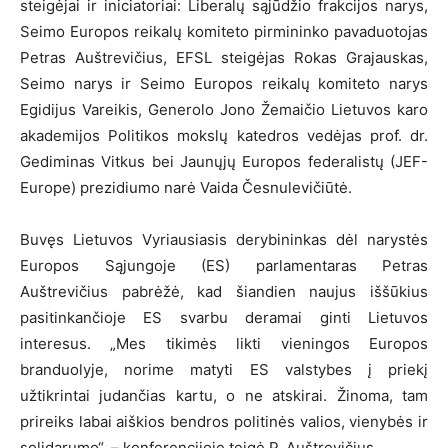
steigėjai ir iniciatoriai: Liberalų sąjūdžio frakcijos narys,
Seimo Europos reikalų komiteto pirmininko pavaduotojas
Petras Auštrevičius, EFSL steigėjas Rokas Grajauskas,
Seimo narys ir Seimo Europos reikalų komiteto narys
Egidijus Vareikis, Generolo Jono Žemaičio Lietuvos karo
akademijos Politikos mokslų katedros vedėjas prof. dr.
Gediminas Vitkus bei Jaunųjų Europos federalistų (JEF-
Europe) prezidiumo narė Vaida Česnulevičiūtė.
Buvęs Lietuvos Vyriausiasis derybininkas dėl narystės
Europos Sąjungoje (ES) parlamentaras Petras
Auštrevičius pabrėžė, kad šiandien naujus iššūkius
pasitinkančioje ES svarbu deramai ginti Lietuvos
interesus. „Mes tikimės likti vieningos Europos
branduolyje, norime matyti ES valstybes į priekį
užtikrintai judančias kartu, o ne atskirai. Žinoma, tam
prireiks labai aiškios bendros politinės valios, vienybės ir
solidarumo“, – konferencijoje teigė P. Auštrevičius.