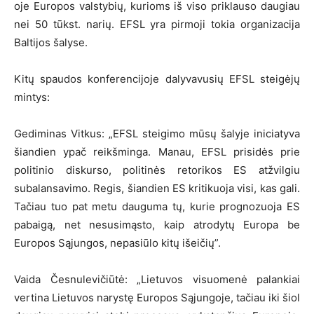
oje Europos valstybių, kurioms iš viso priklauso daugiau
nei 50 tūkst. narių. EFSL yra pirmoji tokia organizacija
Baltijos šalyse.
Kitų spaudos konferencijoje dalyvavusių EFSL steigėjų
mintys:
Gediminas Vitkus: „EFSL steigimo mūsų šalyje iniciatyva
šiandien ypač reikšminga. Manau, EFSL prisidės prie
politinio diskurso, politinės retorikos ES atžvilgiu
subalansavimo. Regis, šiandien ES kritikuoja visi, kas gali.
Tačiau tuo pat metu dauguma tų, kurie prognozuoja ES
pabaigą, net nesusimąsto, kaip atrodytų Europa be
Europos Sąjungos, nepasiūlo kitų išeičių”.
Vaida Česnulevičiūtė: „Lietuvos visuomenė palankiai
vertina Lietuvos narystę Europos Sąjungoje, tačiau iki šiol