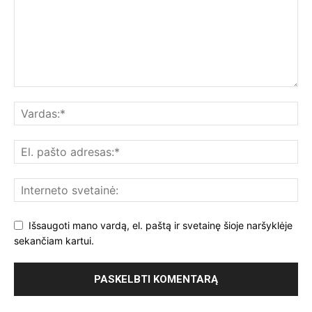
Išsaugoti mano vardą, el. paštą ir svetainę šioje naršyklėje
sekančiam kartui.