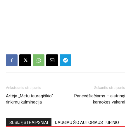
Ankstesnis straipsnis
Sekantis straipsnis
Artėja „Metų tauragiškio“
Panevėžiečiams – aistringi
rinkimų kulminacija
karaokės vakarai
SUSIJĘ STRAIPSNIAI
DAUGIAU ŠIO AUTORIAUS TURINIO