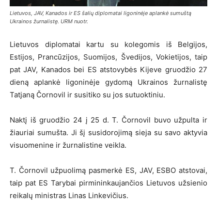
Lietuvos, JAV, Kanados ir ES šalių diplomatai ligoninėje aplankė sumuštą
Ukrainos žurnalistę. URM nuotr.
Lietuvos diplomatai kartu su kolegomis iš Belgijos,
Estijos, Prancūzijos, Suomijos, Švedijos, Vokietijos, taip
pat JAV, Kanados bei ES atstovybės Kijeve gruodžio 27
dieną aplankė ligoninėje gydomą Ukrainos žurnalistę
Tatjaną Čornovil ir susitiko su jos sutuoktiniu.
Naktį iš gruodžio 24 į 25 d. T. Čornovil buvo užpulta ir
žiauriai sumušta. Ji šį susidorojimą sieja su savo aktyvia
visuomenine ir žurnalistine veikla.
T. Čornovil užpuolimą pasmerkė ES, JAV, ESBO atstovai,
taip pat ES Tarybai pirmininkaujančios Lietuvos užsienio
reikalų ministras Linas Linkevičius.