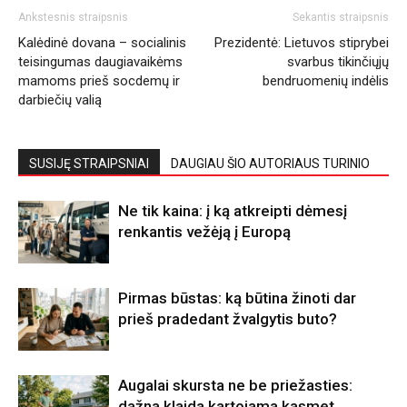
Ankstesnis straipsnis
Sekantis straipsnis
Kalėdinė dovana – socialinis
Prezidentė: Lietuvos stiprybei
teisingumas daugiavaikėms
svarbus tikinčiųjų
mamoms prieš socdemų ir
bendruomenių indėlis
darbiečių valią
SUSIJĘ STRAIPSNIAI
DAUGIAU ŠIO AUTORIAUS TURINIO
Ne tik kaina: į ką atkreipti dėmesį
renkantis vežėją į Europą
Pirmas būstas: ką būtina žinoti dar
prieš pradedant žvalgytis buto?
Augalai skursta ne be priežasties:
dažna klaida kartojama kasmet