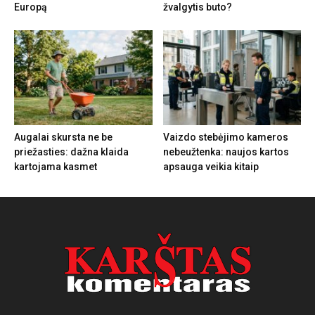
Europą
žvalgytis buto?
Augalai skursta ne be
Vaizdo stebėjimo kameros
priežasties: dažna klaida
nebeužtenka: naujos kartos
kartojama kasmet
apsauga veikia kitaip