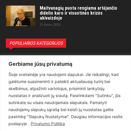
Maitvanagių puota rengiama artėjančio
didelio karo ir visuotinės krizės
akivaizdoje
21 kovo, 2023
POPULIARIOS KATEGORIJOS
Politika
3281
Gerbiame jūsų privatumą
Nuomonės
2174
Šioje svetainėje yra naudojami slapukai. Jie reikalingi, kad
Teisėsauga
1497
galėtume suasmeninti ir pateikti aktualiausią turinį bei
Aktualu
1373
skelbimus, atpažinti vartotojus, prisiminti lankytojų
Lietuva
619
nuostatas ir analizuoti jų srautą. Pasirinkdami "Sutinku", jūs
sutinkate su visais naudojamais slapukais. Pamatyti
Pasaulis
560
naudojamų slapukų sąrašą bei keisti jų nuostatas galite
Статьи на русском
282
pasirinkę "Slapukų Nustatymai". Daugiau informacijos rasite
Articles in english
160
puslapyje .
Privatumo Politika
Muzika
116