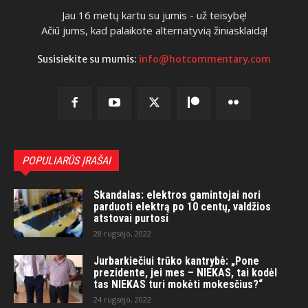
Jau 16 metų kartu su jumis - už teisybę!
Ačiū jums, kad palaikote alternatyvią žiniasklaidą!
Susisiekite su mumis:
info@hotcommentary.com
POPULIARŪS ĮRAŠAI
Skandalas: elektros gamintojai nori
parduoti elektrą po 10 centų, valdžios
atstovai purtosi
28 rugsėjo, 2022
Jurbarkiečiui trūko kantrybė: „Pone
prezidente, jei mes – NIEKAS, tai kodėl
tas NIEKAS turi mokėti mokesčius?“
24 rugsėjo, 2022