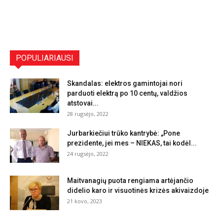
POPULIARIAUSI
Skandalas: elektros gamintojai nori
parduoti elektrą po 10 centų, valdžios
atstovai...
28 rugsėjo, 2022
Jurbarkiečiui trūko kantrybė: „Pone
prezidente, jei mes – NIEKAS, tai kodėl...
24 rugsėjo, 2022
Maitvanagių puota rengiama artėjančio
didelio karo ir visuotinės krizės akivaizdoje
21 kovo, 2023