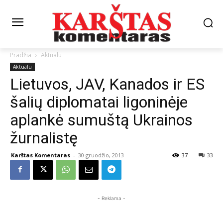
Pradžia
Aktualu
Aktualu
Lietuvos, JAV, Kanados ir ES
šalių diplomatai ligoninėje
aplankė sumuštą Ukrainos
žurnalistę
Karštas Komentaras
-
30 gruodžio, 2013
37
33
- Reklama -