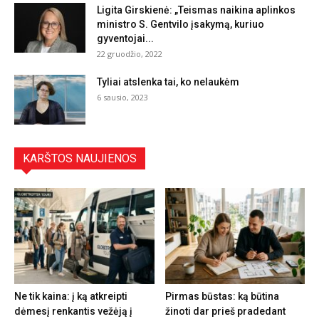
Ligita Girskienė: „Teismas naikina aplinkos
ministro S. Gentvilo įsakymą, kuriuo
gyventojai...
22 gruodžio, 2022
Tyliai atslenka tai, ko nelaukėm
6 sausio, 2023
KARŠTOS NAUJIENOS
Ne tik kaina: į ką atkreipti
Pirmas būstas: ką būtina
dėmesį renkantis vežėją į
žinoti dar prieš pradedant