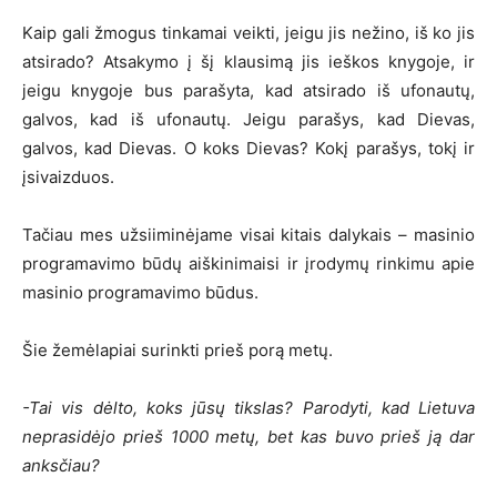
Kaip gali žmogus tinkamai veikti, jeigu jis nežino, iš ko jis
atsirado? Atsakymo į šį klausimą jis ieškos knygoje, ir
jeigu knygoje bus parašyta, kad atsirado iš ufonautų,
galvos, kad iš ufonautų. Jeigu parašys, kad Dievas,
galvos, kad Dievas. O koks Dievas? Kokį parašys, tokį ir
įsivaizduos.
Tačiau mes užsiiminėjame visai kitais dalykais – masinio
programavimo būdų aiškinimaisi ir įrodymų rinkimu apie
masinio programavimo būdus.
Šie žemėlapiai surinkti prieš porą metų.
-Tai vis dėlto, koks jūsų tikslas? Parodyti, kad Lietuva
neprasidėjo prieš 1000 metų, bet kas buvo prieš ją dar
anksčiau?