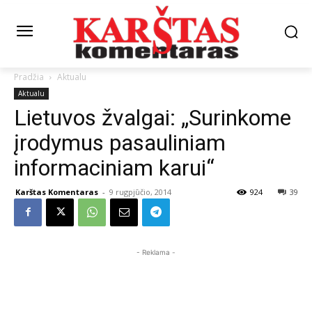
Pradžia
Aktualu
Aktualu
Lietuvos žvalgai: „Surinkome
įrodymus pasauliniam
informaciniam karui“
Karštas Komentaras
-
9 rugpjūčio, 2014
924
39
- Reklama -