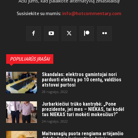
Ačiū jums, kad palaikote alternatyvią žiniasklaidą!
Susisiekite su mumis:
info@hotcommentary.com
POPULIARŪS ĮRAŠAI
Skandalas: elektros gamintojai nori
parduoti elektrą po 10 centų, valdžios
atstovai purtosi
28 rugsėjo, 2022
Jurbarkiečiui trūko kantrybė: „Pone
prezidente, jei mes – NIEKAS, tai kodėl
tas NIEKAS turi mokėti mokesčius?“
24 rugsėjo, 2022
Maitvanagių puota rengiama artėjančio