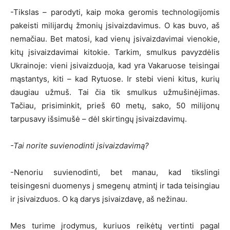
-Tikslas – parodyti, kaip moka geromis technologijomis
pakeisti milijardų žmonių įsivaizdavimus. O kas buvo, aš
nemačiau. Bet matosi, kad vienų įsivaizdavimai vienokie,
kitų įsivaizdavimai kitokie. Tarkim, smulkus pavyzdėlis
Ukrainoje: vieni įsivaizduoja, kad yra Vakaruose teisingai
mąstantys, kiti – kad Rytuose. Ir stebi vieni kitus, kurių
daugiau užmuš. Tai čia tik smulkus užmušinėjimas.
Tačiau, prisiminkit, prieš 60 metų, sako, 50 milijonų
tarpusavy išsimušė – dėl skirtingų įsivaizdavimų.
-Tai norite suvienodinti įsivaizdavimą?
-Nenoriu suvienodinti, bet manau, kad tikslingi
teisingesni duomenys į smegenų atmintį ir tada teisingiau
ir įsivaizduos. O ką darys įsivaizdavę, aš nežinau.
Mes turime įrodymus, kuriuos reikėtų vertinti pagal