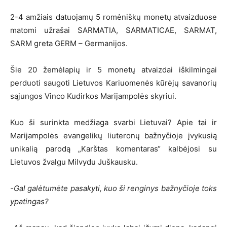
2-4 amžiais datuojamų 5 romėniškų monetų atvaizduose
matomi užrašai SARMATIA, SARMATICAE, SARMAT,
SARM greta GERM – Germanijos.
Šie 20 žemėlapių ir 5 monetų atvaizdai iškilmingai
perduoti saugoti Lietuvos Kariuomenės kūrėjų savanorių
sąjungos Vinco Kudirkos Marijampolės skyriui.
Kuo ši surinkta medžiaga svarbi Lietuvai? Apie tai ir
Marijampolės evangelikų liuteronų bažnyčioje įvykusią
unikalią parodą „Karštas komentaras“ kalbėjosi su
Lietuvos žvalgu Milvydu Juškausku.
-Gal galėtumėte pasakyti, kuo ši renginys bažnyčioje toks
ypatingas?