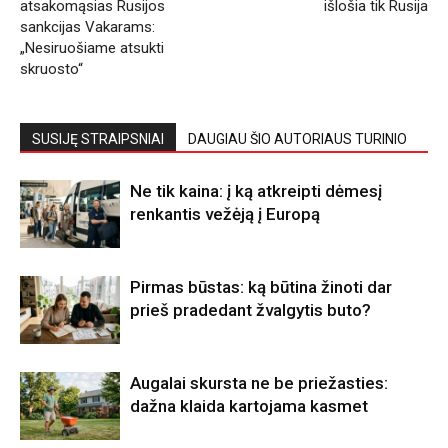
atsakomąsias Rusijos
išlošia tik Rusija
sankcijas Vakarams:
„Nesiruošiame atsukti
skruosto“
SUSIJĘ STRAIPSNIAI
DAUGIAU ŠIO AUTORIAUS TURINIO
Ne tik kaina: į ką atkreipti dėmesį
renkantis vežėją į Europą
Pirmas būstas: ką būtina žinoti dar
prieš pradedant žvalgytis buto?
Augalai skursta ne be priežasties:
dažna klaida kartojama kasmet