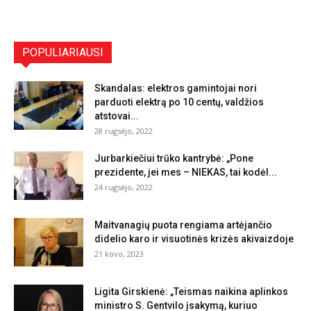
POPULIARIAUSI
Skandalas: elektros gamintojai nori
parduoti elektrą po 10 centų, valdžios
atstovai...
28 rugsėjo, 2022
Jurbarkiečiui trūko kantrybė: „Pone
prezidente, jei mes – NIEKAS, tai kodėl...
24 rugsėjo, 2022
Maitvanagių puota rengiama artėjančio
didelio karo ir visuotinės krizės akivaizdoje
21 kovo, 2023
Ligita Girskienė: „Teismas naikina aplinkos
ministro S. Gentvilo įsakymą, kuriuo