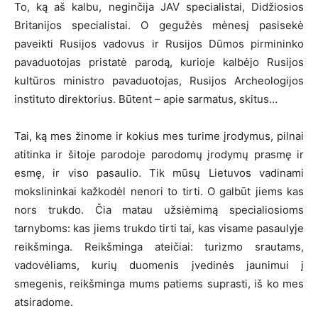
To, ką aš kalbu, neginčija JAV specialistai, Didžiosios
Britanijos specialistai. O gegužės mėnesį pasisekė
paveikti Rusijos vadovus ir Rusijos Dūmos pirmininko
pavaduotojas pristatė parodą, kurioje kalbėjo Rusijos
kultūros ministro pavaduotojas, Rusijos Archeologijos
instituto direktorius. Būtent – apie sarmatus, skitus…
Tai, ką mes žinome ir kokius mes turime įrodymus, pilnai
atitinka ir šitoje parodoje parodomų įrodymų prasmę ir
esmę, ir viso pasaulio. Tik mūsų Lietuvos vadinami
mokslininkai kažkodėl nenori to tirti. O galbūt jiems kas
nors trukdo. Čia matau užsiėmimą specialiosioms
tarnyboms: kas jiems trukdo tirti tai, kas visame pasaulyje
reikšminga. Reikšminga ateičiai: turizmo srautams,
vadovėliams, kurių duomenis įvedinės jaunimui į
smegenis, reikšminga mums patiems suprasti, iš ko mes
atsiradome.