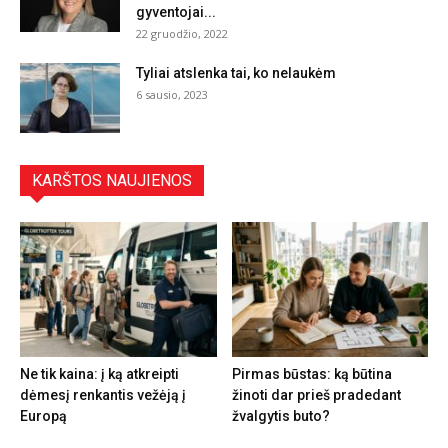
gyventojai...
22 gruodžio, 2022
Tyliai atslenka tai, ko nelaukėm
6 sausio, 2023
KARŠTOS NAUJIENOS
Ne tik kaina: į ką atkreipti
Pirmas būstas: ką būtina
dėmesį renkantis vežėją į
žinoti dar prieš pradedant
Europą
žvalgytis buto?