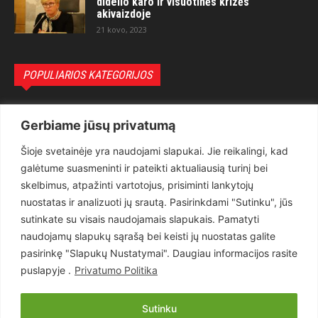
didelio karo ir visuotinės krizės
akivaizdoje
21 kovo, 2023
POPULIARIOS KATEGORIJOS
Politika
3281
Gerbiame jūsų privatumą
Nuomonės
2174
Šioje svetainėje yra naudojami slapukai. Jie reikalingi, kad
Teisėsauga
1497
galėtume suasmeninti ir pateikti aktualiausią turinį bei
Aktualu
1373
skelbimus, atpažinti vartotojus, prisiminti lankytojų
Lietuva
619
nuostatas ir analizuoti jų srautą. Pasirinkdami "Sutinku", jūs
sutinkate su visais naudojamais slapukais. Pamatyti
Pasaulis
560
naudojamų slapukų sąrašą bei keisti jų nuostatas galite
Статьи на русском
282
pasirinkę "Slapukų Nustatymai". Daugiau informacijos rasite
Articles in english
160
puslapyje .
Privatumo Politika
Muzika
116
Sutinku