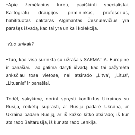
-Apie žemėlapius turėtų paaiškinti specialistai.
Kartografų draugijos pirmininkas, profesorius,
habilituotas daktaras Algimantas Česnulevičius yra
parašęs išvadą, kad tai yra unikali kolekcija.
-Kuo unikali?
-Tuo, kad visa surinkta su užrašais SARMATIA. Europine
ir panašiai. Tad galima daryti išvadą, kad tai pažymėta
anksčiau tose vietose, nei atsirado „Litva“, „Litua“,
„Lituania“ ir panašiai.
Todėl, sakykime, norint spręsti konfliktus Ukrainos su
Rusija, reikėtų suprasti, ar Rusija padarė Ukrainą, ar
Ukraina padarė Rusiją, ar iš kažko kitko atsirado; iš kur
atsirado Baltarusija, iš kur atsirado Lenkija.