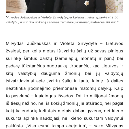
Milvydas Juškauskas ir Violeta Sirvydytė per kelerius metus aplankė virš 50
valstybių ir surinko unikalią senovės žemėlapių ir monetų kolekciją. KK nuotr.
Milvydas Juškauskas ir Violeta Sirvydytė – Lietuvos
žvalgai, per kelis metus iš įvairių šalių už savus pinigus
surinkę šimtus daiktų (žemėlapių, monetų ir pan.) bei
padarę tūkstančius nuotraukų, įrodančių, kad Lietuvos ir
kitų valstybių dauguma žmonių bei jų valdytojų
įsivaizdavimai apie įvairių šalių ir tautų kilmę iš dalies
neatitinka įrodinėjimo priemonėse matomų dalykų. Kaip
to pasekmė – klaidingos išvados. Dėl to milijonai žmonių
iš tiesų nežino, nei iš kokių žmonių jie atsirado, nei pagal
kokį kalendorių kelintais metais dabar gyvena, nei kieno
sukurta aplinka naudojasi, nei kieno sukurtam valdymui
paklūsta. „Visa esmė tampa abejotina“, – sako Milvydas