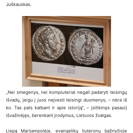
Juškauskas.
„Nei smegenys, nei kompiuteriai negali padaryti teisingų
išvadų, jeigu į juos neįvesti teisingi duomenys, – nėra iš
ko. Tas pats kalbant ir apie istoriją“, – įsitikinęs pasaulį
išvažinėjęs, berenkant įrodymus, Lietuvos žvalgas.
Liepą Marijampolėje, evangelikų liuteronų bažnyčioje