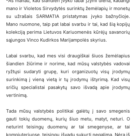
-Aš manau, kad šiandien įvyko labai įžymi diena, kadangi
mano ir Violetos Sirvydytės surinktų žemėlapių ir monetų
su užrašais SARMATIA pristatymas įvyko bažnyčioje.
Mano nuomone, taip pat labai svarbu ir tai, kad šią kopijų
kolekciją perima Lietuvos Kariuomenės kūrėjų savanorių
sąjungos Vinco Kudirkos Marijampolės skyrius.
Labai svarbu, kad mes visi draugiškai šiuos žemėlapius
šiandien žiūrime ir norime, kad mūsų valstybės vadovai
ryžtųsi sudaryti grupę, kuri organizuotų visų įrodymų
surinkimą į vieną vietą ir tų įrodymų ištyrimą. Kad visų
sričių specialistai pasakytų savo išvadą apie įrodymų
vertinimą.
Tada mūsų valstybės politikai galėtų į savo smegenis
gauti tokių duomenų, kurių šiuo metu, matyt, neturi. O
neturint teisingų duomenų ar tai smegenyse, ar tai
kompiuteriuose, teisingų išvadų sukurti negalima. Nėra iš