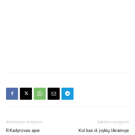
Ankstesnis straipsnis
Sekantis straipsnis
R.Kadyrovas apie
Kol kas iš įvykių Ukrainoje