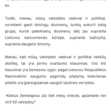
ko.
Todėl, manau, mūsų valstybės vadovai ir politikai,
norėdami gauti teisingų duomenų, turėtų sukurti tokią
grupę, kuriai pateikiamų duomenų dalį jau supranta
Lietuvos kariuomenės kūrėjai, supranta bažnyčia,
supranta daugelis žmonių.
Manau, kad mūsų valstybės vadovai ir politikai nebūtų
atsilikę, tai yra pirmo svarbumo klausimas. Visi kiti
klausimai yra žemesnio lygio: pagal Lietuvos Respublikos
Nacionalinio saugumo pagrindų įstatymą kiekvienas
pilietis yra įpareigojamas saugoti tautines vertybes.
-Kokius žemėlapius jūs tiek metų rinkote, aplankėte net
virš 50 valstybių?